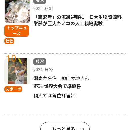
藤沢
2026.07.31
「藤沢産」の流通視野に 日大生物資源科
学部が巨大キノコの人工栽培実験
トップニュ
ース
社会
10
藤沢
2024.08.23
湘南台在住 神山大地さん
野球 世界大会で準優勝
スポーツ
個人では首位打者に
もっと見る