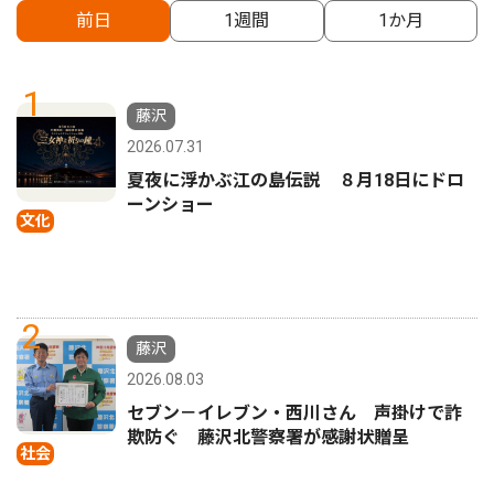
前日
1週間
1か月
1
藤沢
2026.07.31
夏夜に浮かぶ江の島伝説 ８月18日にドロ
ーンショー
文化
2
藤沢
2026.08.03
セブン－イレブン・西川さん 声掛けで詐
欺防ぐ 藤沢北警察署が感謝状贈呈
社会