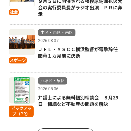
９月５日に開催される相模原納涼花火大
会の実行委員長がラジオ出演 ＰＲに奔
社会
走
中区・西区・南区
2026.08.07
ＪＦＬ・ＹＳＣＣ横浜監督が電撃辞任
開幕１カ月前に決断
スポーツ
戸塚区・泉区
2026.08.06
弁護士による無料個別相談会 ８月29
日 相続など不動産の問題を解決
ピックアッ
プ（PR）