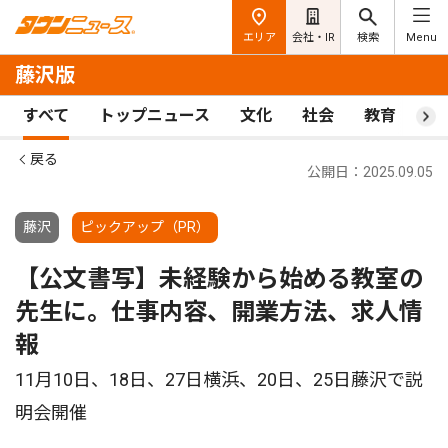
エリア
会社・IR
検索
Menu
藤沢版
すべて
トップニュース
文化
社会
教育
ス
戻る
公開日：2025.09.05
藤沢
ピックアップ（PR）
【公文書写】未経験から始める教室の
先生に。仕事内容、開業方法、求人情
報
11月10日、18日、27日横浜、20日、25日藤沢で説
明会開催