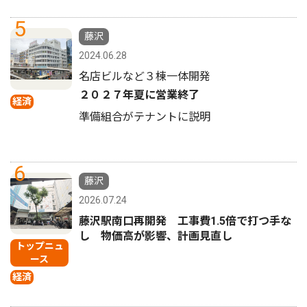
5
藤沢
2024.06.28
名店ビルなど３棟一体開発
２０２７年夏に営業終了
経済
準備組合がテナントに説明
6
藤沢
2026.07.24
藤沢駅南口再開発 工事費1.5倍で打つ手な
し 物価高が影響、計画見直し
トップニュ
ース
経済