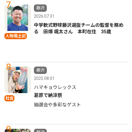
7
藤沢
2026.07.31
中学軟式野球藤沢選抜チームの監督を務め
る 田畑 颯太さん 本町在住 35歳
人物風土記
8
藤沢
2025.08.01
ハマキョウレックス
葛原で納涼祭
社会
抽選会や多彩なゲスト
9