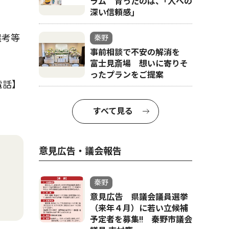
ラム 育ったのは、｢人への
深い信頼感｣
選考等
秦野
事前相談で不安の解消を
富士見斎場 想いに寄りそ
ったプランをご提案
電話】
すべて見る
意見広告・議会報告
秦野
意見広告 県議会議員選挙
（来年４月）に若い立候補
予定者を募集‼ 秦野市議会