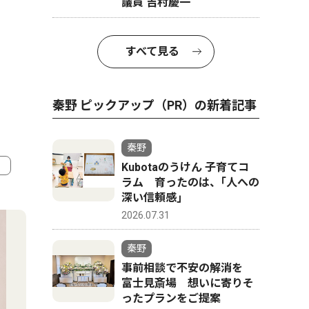
議員 吉村慶一
すべて見る
秦野 ピックアップ（PR）の新着記事
秦野
Kubotaのうけん 子育てコ
ラム 育ったのは、｢人への
4
5
深い信頼感｣
2026.07.31
秦野
事前相談で不安の解消を
富士見斎場 想いに寄りそ
ったプランをご提案