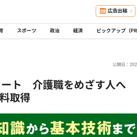
広告出稿
育
スポーツ
政治
経済
ピックアップ（P
公開日：2026
スタート 介護職をめざす人へ
料取得