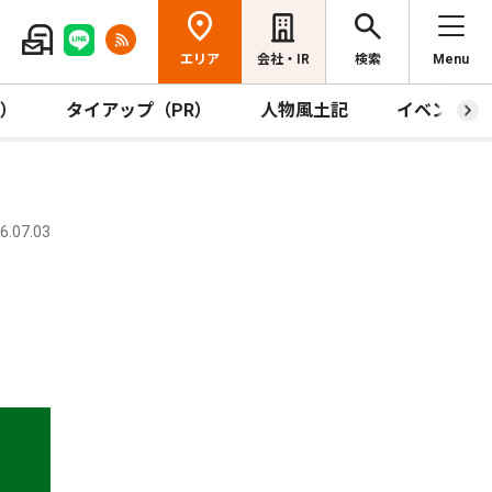
エリア
会社・IR
検索
Menu
R）
タイアップ（PR）
人物風土記
イベント
.07.03