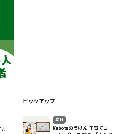
ピックアップ
秦野
Kubotaのうけん 子育てコ
する。