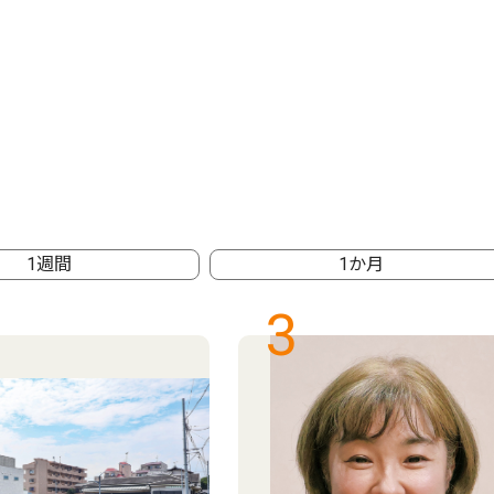
1週間
1か月
3