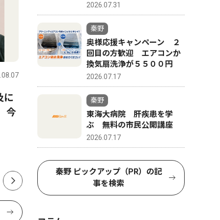
2026.07.31
秦野
奥様応援キャンペーン ２
スポーツ
文化
回目の方歓迎 エアコンか
換気扇洗浄が５５００円
.08.07
秦野
2026.07.31
秦野
2026.07.17
及に
水泳で全国・関東大会へ 秦
8月11〜
秦野
 今
野市内中学生４人
オラマに
東海大病院 肝疾患を学
ぶ 無料の市民公開講座
で個展
2026.07.17
秦野 ピックアップ（PR）の記
事を検索