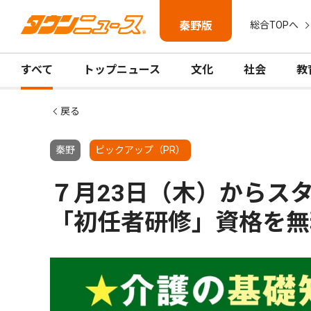
秦野版
総合TOPへ
すべて
トップニュース
文化
社会
教
戻る
秦野
ピックアップ（PR）
７月23日（木）から
「初任者研修」資格を無