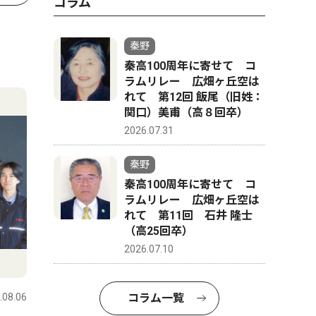
コラム
秦野
秦高100周年に寄せて コ
ラムリレー 広畑ヶ丘空は
れて 第12回 飯尾（旧姓：
関口）美甫（高８回卒）
2026.07.31
秦野
秦高100周年に寄せて コ
ラムリレー 広畑ヶ丘空は
れて 第11回 石井 隆士
（高25回卒）
2026.07.10
.08.06
コラム一覧