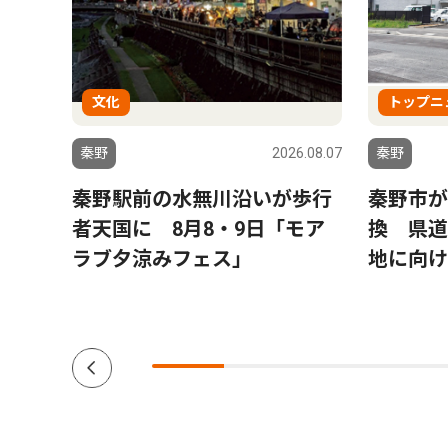
文化
トップニ
6.07.31
秦野
2026.08.07
秦野
節子
秦野駅前の水無川沿いが歩行
秦野市が
士の
者天国に 8月8・9日「モア
換 県道
ブッ
ラブ夕涼みフェス」
地に向け
」を出