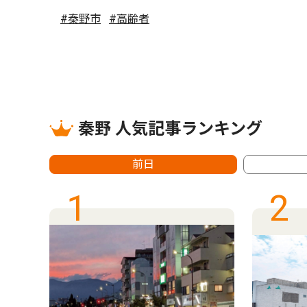
#秦野市
#高齢者
秦野 人気記事ランキング
前日
1
2