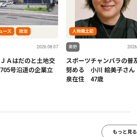
ュース
政治
人物風土記
2026.08.07
秦野
2026
ＪＡはだのと土地交
スポーツチャンバラの普
705号沿道の企業立
努める 小川 絵美子さん
泉在住 47歳
もっと見る