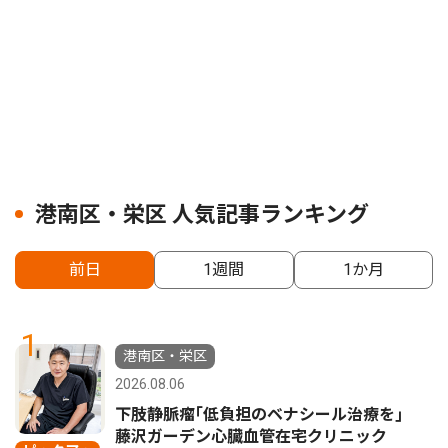
港南区・栄区 人気記事ランキング
前日
1週間
1か月
1
港南区・栄区
2026.08.06
下肢静脈瘤｢低負担のベナシール治療を｣
藤沢ガーデン心臓血管在宅クリニック