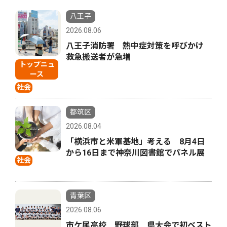
八王子
2026.08.06
八王子消防署 熱中症対策を呼びかけ
救急搬送者が急増
トップニュ
ース
社会
都筑区
2026.08.04
「横浜市と米軍基地」考える 8月4日
から16日まで神奈川図書館でパネル展
社会
青葉区
2026.08.06
市ケ尾高校 野球部 県大会で初ベスト