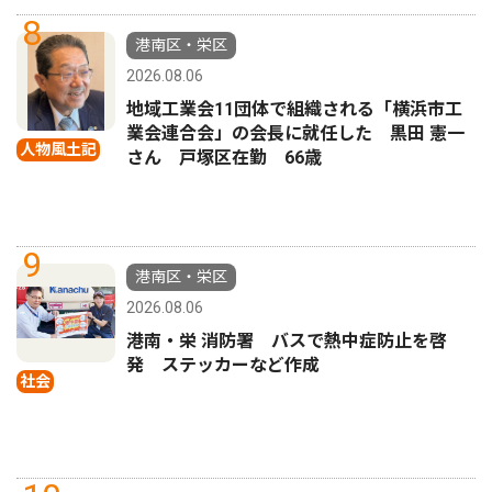
8
港南区・栄区
2026.08.06
地域工業会11団体で組織される「横浜市工
業会連合会」の会長に就任した 黒田 憲一
人物風土記
さん 戸塚区在勤 66歳
9
港南区・栄区
2026.08.06
港南・栄 消防署 バスで熱中症防止を啓
発 ステッカーなど作成
社会