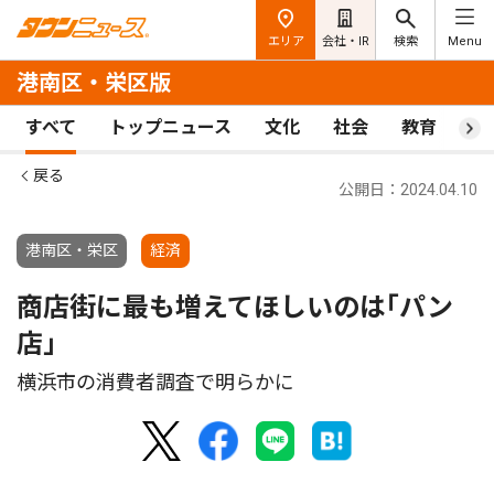
エリア
会社・IR
検索
Menu
港南区・栄区版
すべて
トップニュース
文化
社会
教育
ス
戻る
公開日：2024.04.10
港南区・栄区
経済
商店街に最も増えてほしいのは｢パン
店｣
横浜市の消費者調査で明らかに