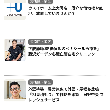
港南区・栄区
ウスイホーム上大岡店 厄介な借地権や底
地、放置していませんか？
港南区・栄区
下肢静脈瘤｢低負担のベナシール治療を｣
藤沢ガーデン心臓血管在宅クリニック
港南区・栄区
外壁塗装 異常気象で外壁・屋根も悲鳴
『相見積もり』で価格を確認 日野中央 フ
レッシュサービス