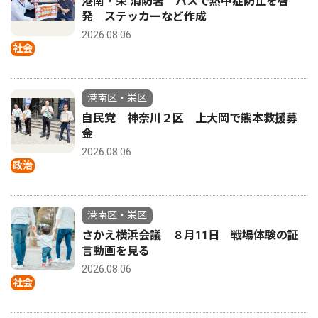
港南・栄 消防署 バスで熱中症防止を啓
発 ステッカーなど作成
2026.08.06
社会
港南区・栄区
自民党 神奈川２区 上大岡で熊本救援募
金
2026.08.06
政治
港南区・栄区
さかえ横浜会議 ８月11日 戦場体験の証
言動画を見る
2026.08.06
社会