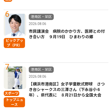
6
港南区・栄区
2026.08.06
市民講演会 病院のかかり方、医師との付
き合い方 ９月19日 ひまわりの郷
ピックアッ
プ（PR）
7
港南区・栄区
2026.08.06
【横浜市港南区】女子学童軟式野球 さつ
き台シャークスの三澤さん（下永谷小６
スポーツ
年）、県代表に ８月21日から全国大会
トップニュ
ース