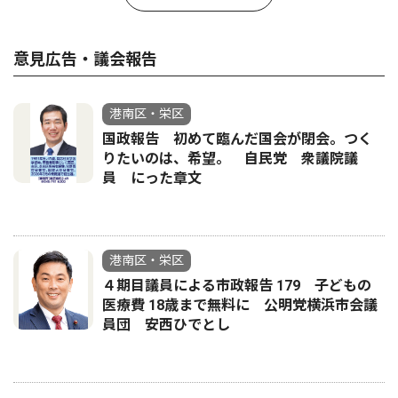
意見広告・議会報告
港南区・栄区
国政報告 初めて臨んだ国会が閉会。つく
りたいのは、希望。 自民党 衆議院議
員 にった章文
港南区・栄区
４期目議員による市政報告 179 子どもの
医療費 18歳まで無料に 公明党横浜市会議
員団 安西ひでとし