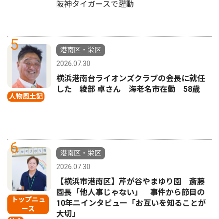
阪神タイガースで躍動
5
港南区・栄区
2026.07.30
横浜港南台ライオンズクラブの会長に就任
した 綾部 卓さん 海老名市在勤 58歳
人物風土記
6
港南区・栄区
2026.07.30
【横浜市港南区】芹が谷やまゆり園 斎藤
園長「他人事じゃない」 事件から節目の
トップニュ
10年ニインタビュー「お互いを知ることが
ース
大切」