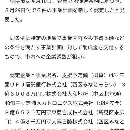
横浜市は４月10日、企業立地促進条例に基づき、
３月29日付で６件の事業計画を新しく認定したと発
表した。
同条例は特定の地域で事業内容や投下資本額など
の条件を満たす事業計画に対して助成金を交付する
もので、市内への企業誘致が狙い。
認定企業と事業場所、支援予定額（概算）は▽三
菱ＵＦＪ信託銀行株式会社（西区みなとみらい）13
億６００８万円▽株式会社大和地所（中区北仲通）
40億円▽芝浦メカトロニクス株式会社（栄区笠間）
８億６５２０万円▽東亞合成株式会社（鶴見区末広
町）４億８千万円▽大陽日酸株式会社（西区みなと