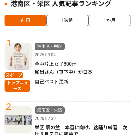
港南区・栄区 人気記事ランキング
前日
1週間
1か月
1
港南区・栄区
2025.09.04
全中陸上女子800ｍ
尾出さん（笹下中）が日本一
スポーツ
自己ベスト更新
トップニュ
ース
2
港南区・栄区
2026.07.30
栄区 駅の盆 本番に向け、盆踊り練習 次
は８月７日に駅前で