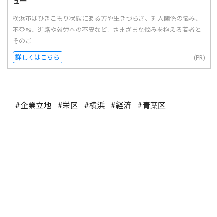
ュー
横浜市はひきこもり状態にある方や生きづらさ、対人関係の悩み、
不登校、進路や就労への不安など、さまざまな悩みを抱える若者と
そのご...
詳しくはこちら
(PR)
#企業立地
#栄区
#横浜
#経済
#青葉区