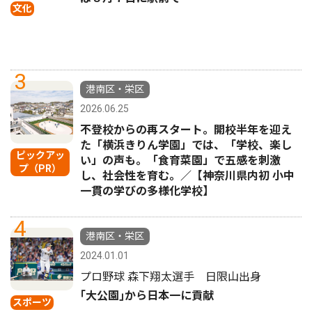
文化
3
港南区・栄区
2026.06.25
不登校からの再スタート。開校半年を迎え
た「横浜きりん学園」では、「学校、楽し
ピックアッ
い」の声も。「食育菜園」で五感を刺激
プ（PR）
し、社会性を育む。／【神奈川県内初 小中
一貫の学びの多様化学校】
4
港南区・栄区
2024.01.01
プロ野球 森下翔太選手 日限山出身
｢大公園｣から日本一に貢献
スポーツ