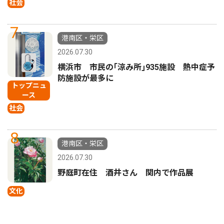
社会
7
港南区・栄区
2026.07.30
横浜市 市民の｢涼み所｣935施設 熱中症予
防施設が最多に
トップニュ
ース
社会
8
港南区・栄区
2026.07.30
野庭町在住 酒井さん 関内で作品展
文化