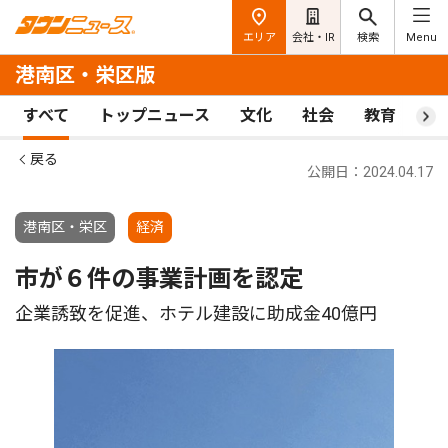
エリア
会社・IR
検索
Menu
港南区・栄区版
すべて
トップニュース
文化
社会
教育
ス
戻る
公開日：2024.04.17
港南区・栄区
経済
市が６件の事業計画を認定
企業誘致を促進、ホテル建設に助成金40億円