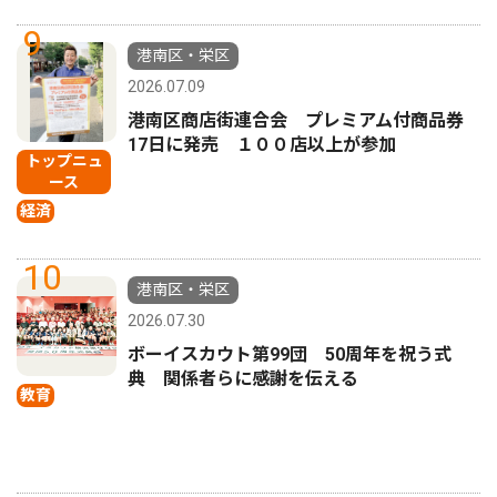
9
港南区・栄区
2026.07.09
港南区商店街連合会 プレミアム付商品券
17日に発売 １００店以上が参加
トップニュ
ース
経済
10
港南区・栄区
2026.07.30
ボーイスカウト第99団 50周年を祝う式
典 関係者らに感謝を伝える
教育