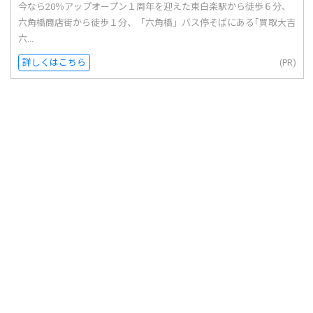
今なら20％アップオープン１周年を迎えた東白楽駅から徒歩６分、
六角橋商店街から徒歩１分、「六角橋」バス停そばにある｢買取大吉
六...
詳しくはこちら
(PR)