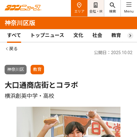
エリア
会社・IR
検索
Menu
神奈川区版
すべて
トップニュース
文化
社会
教育
ス
戻る
公開日：2025.10.02
神奈川区
教育
大口通商店街とコラボ
横浜創英中学・高校