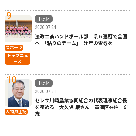
9
中原区
2026.07.24
法政二高ハンドボール部 県６連覇で全国
へ ｢粘りのチーム｣ 昨年の雪辱を
スポーツ
トップニュ
ース
10
中原区
2026.07.31
セレサ川崎農業協同組合の代表理事組合長
を務める 大久保 巌さん 高津区在住 61
人物風土記
歳