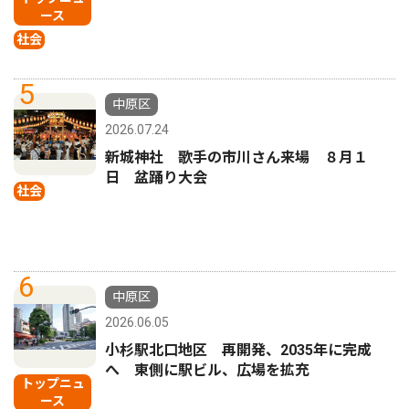
ース
社会
5
中原区
2026.07.24
新城神社 歌手の市川さん来場 ８月１
日 盆踊り大会
社会
6
中原区
2026.06.05
小杉駅北口地区 再開発、2035年に完成
へ 東側に駅ビル、広場を拡充
トップニュ
ース