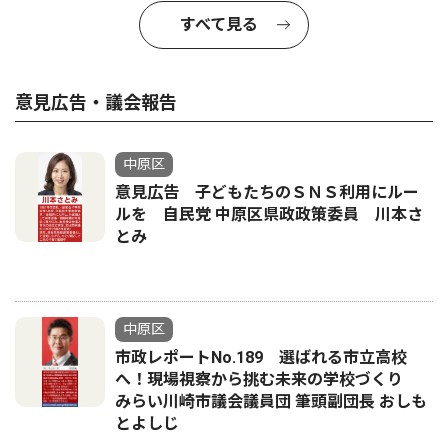
すべて見る
意見広告・議会報告
中原区
意見広告 子どもたちのＳＮＳ利用にルー
ルを 自民党 中原区県政政策委員 川本さ
とみ
中原区
市政レポートNo.189 選ばれる市立高校
へ！現場視察から挑む未来の学校づくり
みらい川崎市議会議員団 筆頭副団長 おしも
とよしじ