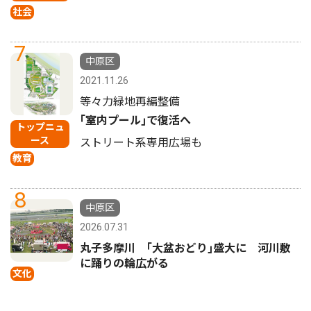
社会
7
中原区
2021.11.26
等々力緑地再編整備
｢室内プール｣で復活へ
トップニュ
ース
ストリート系専用広場も
教育
8
中原区
2026.07.31
丸子多摩川 ｢大盆おどり｣盛大に 河川敷
に踊りの輪広がる
文化