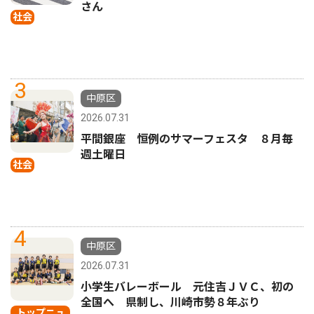
さん
社会
3
中原区
2026.07.31
平間銀座 恒例のサマーフェスタ ８月毎
週土曜日
社会
4
中原区
2026.07.31
小学生バレーボール 元住吉ＪＶＣ、初の
全国へ 県制し、川崎市勢８年ぶり
トップニュ