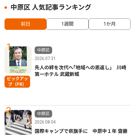
中原区 人気記事ランキング
前日
1週間
1か月
1
中原区
2026.07.31
先人の絆を次代へ｢地域への恩返し｣ 川崎
第一ホテル 武蔵新城
ピックアッ
プ（PR）
2
中原区
2026.08.04
国際キャンプで県旗手に 中原中１年 齋藤