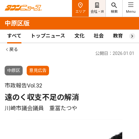
エリア
会社・IR
検索
Menu
中原区版
すべて
トップニュース
文化
社会
教育
ス
戻る
公開日：2026.01.01
中原区
意見広告
市政報告Vol.32
遠のく収支不足の解消
川崎市議会議員 重冨たつや