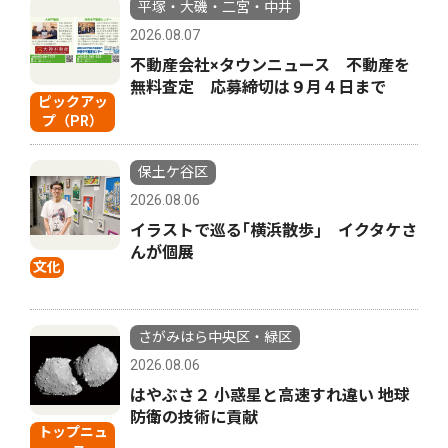
平塚・大磯・二宮・中井
2026.08.07
不動産会社×タウンニュース 不動産を
無料査定 応募締切は９月４日まで
ピックアッ
プ（PR）
保土ケ谷区
2026.08.06
イラストで巡る｢横浜散歩｣ イクタケさ
んが個展
文化
さがみはら中央区・緑区
2026.08.06
はやぶさ２ 小惑星と高速すれ違い 地球
防衛の技術に貢献
トップニュ