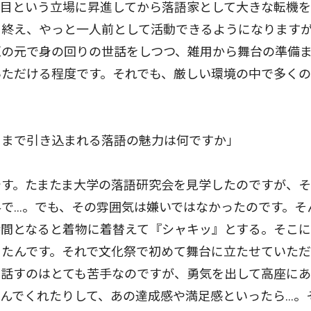
目という立場に昇進してから落語家として大きな転機を
を終え、やっと一人前として活動できるようになります
匠の元で身の回りの世話をしつつ、雑用から舞台の準備
いただける程度です。それでも、厳しい環境の中で多く
まで引き込まれる落語の魅力は何ですか」
す。たまたま大学の落語研究会を見学したのですが、そ
...。でも、その雰囲気は嫌いではなかったのです。そ
時間となると着物に着替えて『シャキッ』とする。そこ
ったんです。それで文化祭で初めて舞台に立たせていた
で話すのはとても苦手なのですが、勇気を出して高座に
でくれたりして、あの達成感や満足感といったら...。