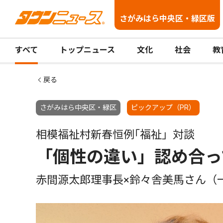
さがみはら中央区・緑区版
すべて
トップニュース
文化
社会
教
戻る
さがみはら中央区・緑区
ピックアップ（PR）
相模福祉村新春恒例｢福祉」対談
「個性の違い」認め合っ
赤間源太郎理事長×鈴々舎美馬さん（