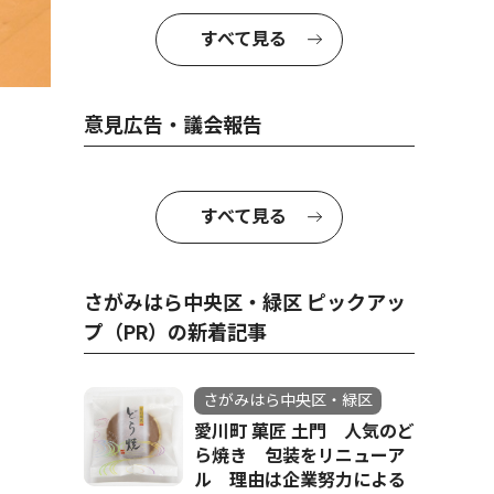
すべて見る
意見広告・議会報告
すべて見る
さがみはら中央区・緑区 ピックアッ
プ（PR）の新着記事
さがみはら中央区・緑区
愛川町 菓匠 土門 人気のど
ら焼き 包装をリニューア
高座に上がる美馬さん＝鈴々
ル 理由は企業努力による