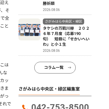
迎え
勝祈願
2026.08.06
が、そ
まで全
さがみはら中央区・緑区
のこと
タケシの万能川柳 ２０２
６年７月度（応募190
句） 短冊に「せかいへい
わ」と小１生
2026.08.06
こは
コラム一覧
んな
にカッ
だきま
さがみはら中央区・緑区編集室
あがっ
それで
042-753-8500