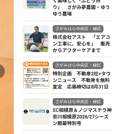
く美味しく「ぶどう狩
り」 さがみ夢農園・ゆう
ゆう農場
さがみはら中央区・緑区
株式会社アスト 「エアコ
ン工事に、安心を」 販売
からアフターケアまで
さがみはら中央区・緑区
特別企画 不動産2社×タウ
ンニュース 不動産を無料
査定 応募締切は8月31日
さがみはら中央区・緑区
SC相模原＆ノジマステラ神
奈川相模原2026/27シーズ
ン開幕特別号