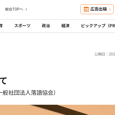
広告出稿
総合TOPへ
育
スポーツ
政治
経済
ピックアップ（P
公開日：2025
て
一般社団法人落語協会）