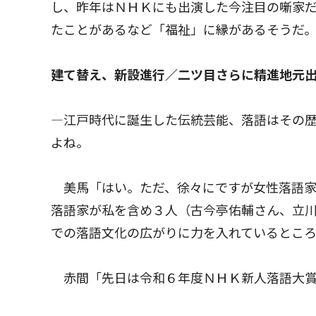
し、昨年はＮＨＫにも出演した今注目の噺家
たことがあるなど「福祉」に縁があるそうだ
建て替え、新設進行／二ツ目さらに精進地元
―江戸時代に誕生した伝統芸能、落語はその
よね。
美馬「はい。ただ、徐々にですが女性落語家
落語家が私を含め３人（古今亭佑輔さん、立
での落語文化の広がりに力を入れているとこ
赤間「先日は令和６年度ＮＨＫ新人落語大賞（