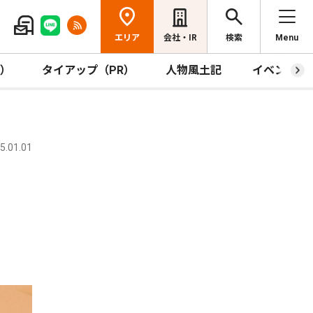
エリア
会社・IR
検索
Menu
R）
タイアップ（PR）
人物風土記
イベント
.01.01