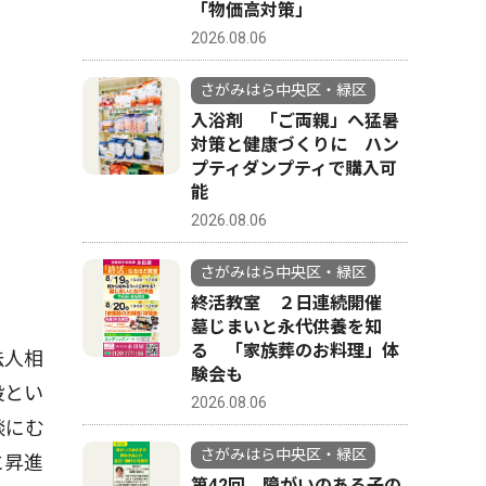
「物価高対策」
2026.08.06
さがみはら中央区・緑区
入浴剤 「ご両親」へ猛暑
対策と健康づくりに ハン
プティダンプティで購入可
能
2026.08.06
さがみはら中央区・緑区
終活教室 ２日連続開催
墓じまいと永代供養を知
る 「家族葬のお料理」体
法人相
験会も
設とい
2026.08.06
談にむ
さがみはら中央区・緑区
に昇進
第42回 障がいのある子の