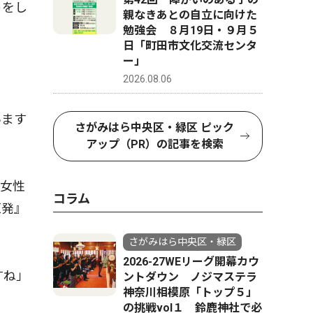
トをし
親なきあとの自立に向けた
勉強会 ８月19日・９月５
日「町田市文化交流センタ
ー」
2026.08.06
います
さがみはら中央区・緑区 ピック
アップ（PR）の記事を検索
女性
コラム
原発』
さがみはら中央区・緑区
2026-27WEリーグ開幕カウ
すね」
ントダウン ノジマステラ
神奈川相模原「トップ５」
の挑戦vol１ 鈴鹿神社で必