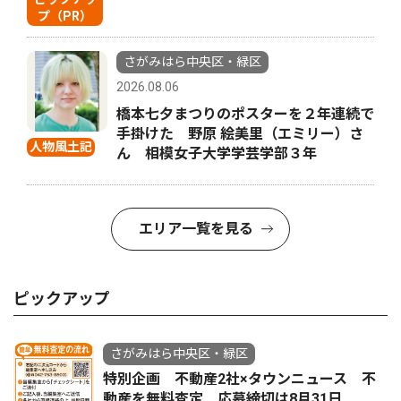
プ（PR）
さがみはら中央区・緑区
2026.08.06
橋本七夕まつりのポスターを２年連続で
手掛けた 野原 絵美里（エミリー）さ
人物風土記
ん 相模女子大学学芸学部３年
エリア一覧を見る
ピックアップ
さがみはら中央区・緑区
特別企画 不動産2社×タウンニュース 不
動産を無料査定 応募締切は8月31日