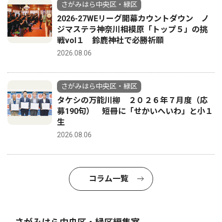
さがみはら中央区・緑区
2026-27WEリーグ開幕カウントダウン ノ
ジマステラ神奈川相模原「トップ５」の挑
戦vol１ 鈴鹿神社で必勝祈願
2026.08.06
さがみはら中央区・緑区
タケシの万能川柳 ２０２６年７月度（応
募190句） 短冊に「せかいへいわ」と小１
生
2026.08.06
コラム一覧