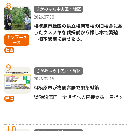
8
さがみはら中央区・緑区
2026.07.30
相模原市緑区の県立相原高校の旧校舎にあ
ったクスノキを伐採前から挿し木で繁殖
トップニュ
「橋本駅前に戻せたら」
ース
社会
9
さがみはら中央区・緑区
2026.02.15
相模原市が物価高騰で緊急対策
総額69億円「全世代への直接支援」目指す
経済
10