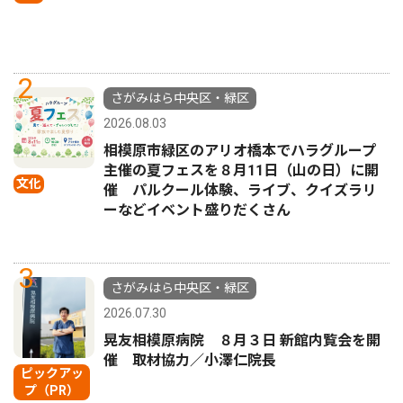
2
さがみはら中央区・緑区
2026.08.03
相模原市緑区のアリオ橋本でハラグループ
主催の夏フェスを８月11日（山の日）に開
文化
催 パルクール体験、ライブ、クイズラリ
ーなどイベント盛りだくさん
3
さがみはら中央区・緑区
2026.07.30
晃友相模原病院 ８月３日 新館内覧会を開
催 取材協力／小澤仁院長
ピックアッ
プ（PR）