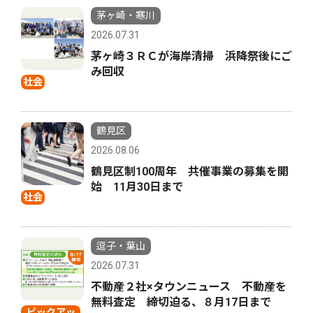
茅ヶ崎・寒川
2026.07.31
茅ヶ崎３ＲＣが海岸清掃 浜降祭後にご
み回収
社会
鶴見区
2026.08.06
鶴見区制100周年 共催事業の募集を開
始 11月30日まで
社会
逗子・葉山
2026.07.31
不動産２社×タウンニュース 不動産を
無料査定 締切迫る、８月17日まで
ピックアッ