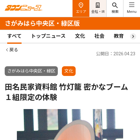
エリア
会社・IR
検索
Menu
さがみはら中央区・緑区版
すべて
トップニュース
文化
社会
教育
ス
戻る
公開日：2026.04.23
さがみはら中央区・緑区
文化
田名民家資料館 竹灯籠 密かなブーム
１組限定の体験