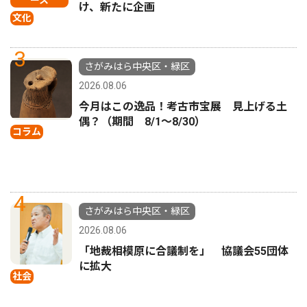
け、新たに企画
文化
3
さがみはら中央区・緑区
2026.08.06
今月はこの逸品！考古市宝展 見上げる土
偶？（期間 8/1〜8/30）
コラム
4
さがみはら中央区・緑区
2026.08.06
「地裁相模原に合議制を」 協議会55団体
に拡大
社会