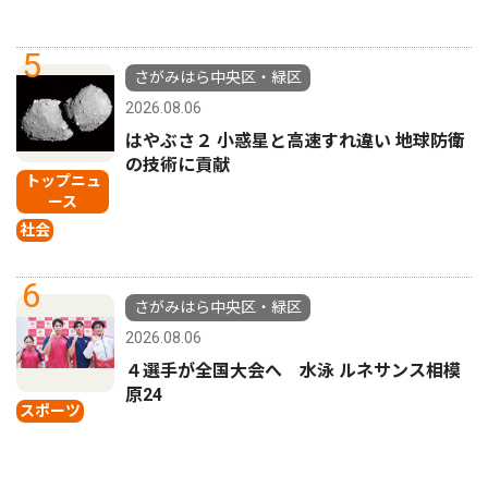
5
さがみはら中央区・緑区
2026.08.06
はやぶさ２ 小惑星と高速すれ違い 地球防衛
の技術に貢献
トップニュ
ース
社会
6
さがみはら中央区・緑区
2026.08.06
４選手が全国大会へ 水泳 ルネサンス相模
原24
スポーツ