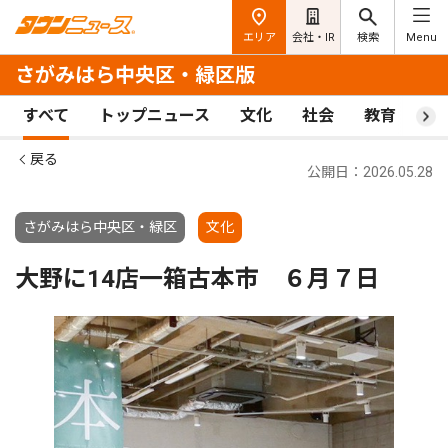
エリア
会社・IR
検索
Menu
さがみはら中央区・緑区版
すべて
トップニュース
文化
社会
教育
ス
戻る
公開日：2026.05.28
さがみはら中央区・緑区
文化
大野に14店一箱古本市 ６月７日