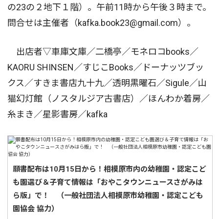
の23の２地下１階）。午前11時から午後３時まで。
問合せは主催者（kafka.book23@gmail.com）。
出店者▽車庫文庫／二橋亭／モネロコbooks／
KAORU SHINSEN／すじこBooks／ドーナッツブッ
クス／すきま書店九十九／透明黒曜石／Sigule／山
猫幻灯館（ノスタルジア古書店）／ほんわか着房／
糸まき／星影書房／kafka
願書配布は10月15日から！相模原市内の幼稚園・認定こど
も園選び＆子育て情報は「おやこタウンニュースさがみは
ら版」で！ （一般社団法人相模原市幼稚園・認定こども
園協会 協力）