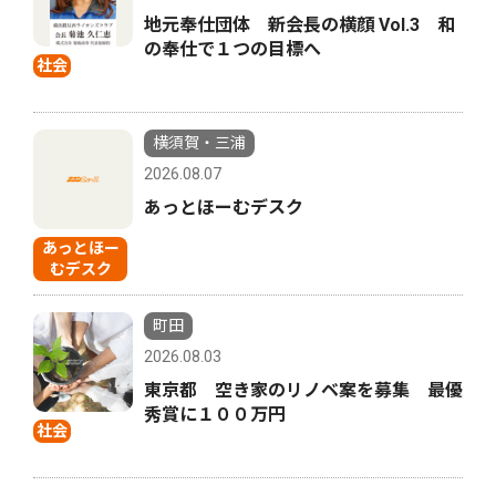
地元奉仕団体 新会長の横顔 Vol.3 和
の奉仕で１つの目標へ
社会
横須賀・三浦
2026.08.07
あっとほーむデスク
あっとほー
むデスク
町田
2026.08.03
東京都 空き家のリノベ案を募集 最優
秀賞に１００万円
社会