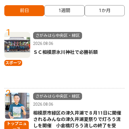
前日
1週間
1か月
1
さがみはら中央区・緑区
2026.08.06
ＳＣ相模原氷川神社で必勝祈願
スポーツ
2
さがみはら中央区・緑区
2026.08.06
相模原市緑区の津久井湖で８月11日に開催
されるみんなの津久井湖夏祭りで灯ろう流
トップニュ
しを開催 小倉橋灯ろう流しの終了を受
ース