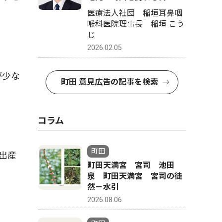
医療法人社団 稲垣耳鼻咽
喉科医院理事長 稲垣 こう
じ
2026.02.05
が少な
町田 意見広告の記事を検索
コラム
町田
出産
町田天満宮 宮司 池田
泉 町田天満宮 宮司の徒
然－水引
2026.08.06