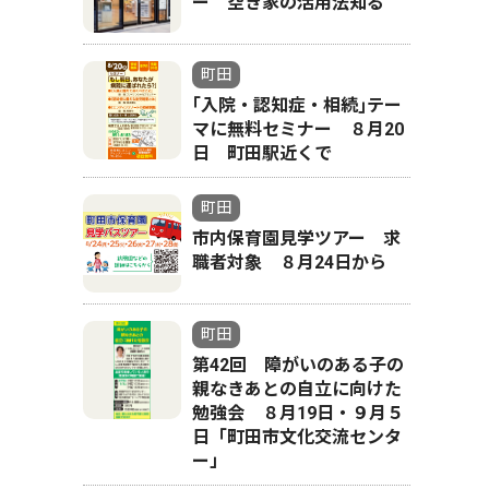
ー 空き家の活用法知る
町田
｢入院・認知症・相続｣テー
マに無料セミナー ８月20
日 町田駅近くで
町田
市内保育園見学ツアー 求
職者対象 ８月24日から
町田
第42回 障がいのある子の
親なきあとの自立に向けた
勉強会 ８月19日・９月５
日「町田市文化交流センタ
ー」