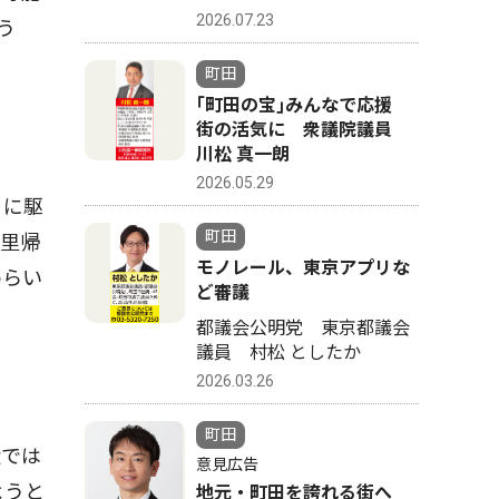
2026.07.23
う
町田
｢町田の宝｣みんなで応援
街の活気に 衆議院議員
川松 真一朗
2026.05.29
ぐに駆
町田
、里帰
モノレール、東京アプリな
めらい
ど審議
都議会公明党 東京都議会
議員 村松 としたか
2026.03.26
町田
近では
意見広告
ようと
地元・町田を誇れる街へ