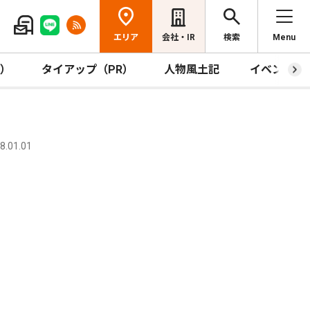
エリア
会社・IR
検索
Menu
R）
タイアップ（PR）
人物風土記
イベント
.01.01