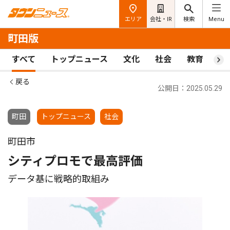
エリア
会社・IR
検索
Menu
町田版
すべて
トップニュース
文化
社会
教育
ス
戻る
公開日：2025.05.29
町田
トップニュース
社会
町田市
シティプロモで最高評価
データ基に戦略的取組み