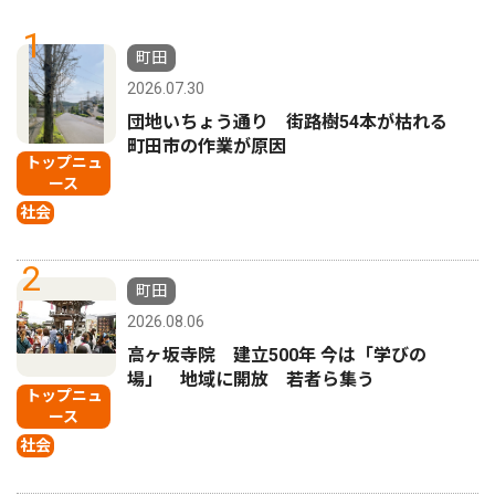
1
町田
2026.07.30
団地いちょう通り 街路樹54本が枯れる
町田市の作業が原因
トップニュ
ース
社会
2
町田
2026.08.06
高ヶ坂寺院 建立500年 今は「学びの
場」 地域に開放 若者ら集う
トップニュ
ース
社会