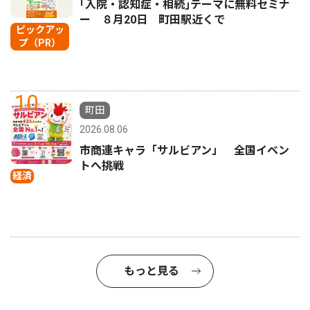
｢入院・認知症・相続｣テーマに無料セミナ
ー ８月20日 町田駅近くで
ピックアッ
プ（PR）
10
町田
2026.08.06
市商連キャラ「サルビアン」 全国イベン
トへ挑戦
経済
もっと見る