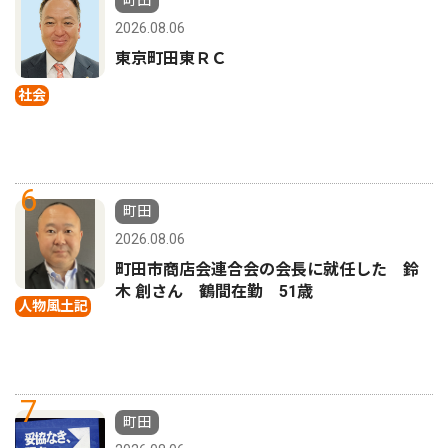
町田
2026.08.06
東京町田東ＲＣ
社会
6
町田
2026.08.06
町田市商店会連合会の会長に就任した 鈴
木 創さん 鶴間在勤 51歳
人物風土記
7
町田