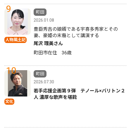
9
町田
2026.01.08
豊臣秀吉の娘婿である宇喜多秀家とその
妻、豪姫の末裔として講演する
人物風土記
尾沢 理美さん
町田市在住 36歳
10
町田
2026.07.30
若手応援企画第９弾 テノール×バリトン２
人 濃厚な歌声を堪能
文化