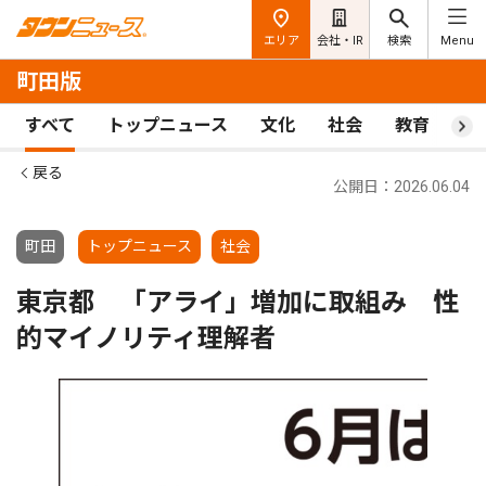
エリア
会社・IR
検索
Menu
町田版
すべて
トップニュース
文化
社会
教育
ス
戻る
公開日：2026.06.04
町田
トップニュース
社会
東京都 「アライ」増加に取組み 性
的マイノリティ理解者