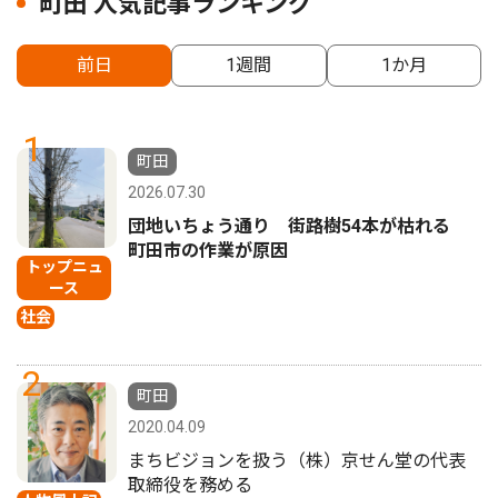
町田 人気記事ランキング
前日
1週間
1か月
1
町田
2026.07.30
団地いちょう通り 街路樹54本が枯れる
町田市の作業が原因
トップニュ
ース
社会
2
町田
2020.04.09
まちビジョンを扱う（株）京せん堂の代表
取締役を務める