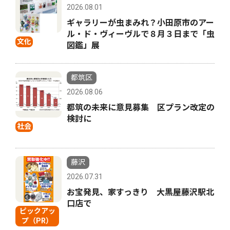
2026.08.01
ギャラリーが虫まみれ？小田原市のアー
ル・ド・ヴィーヴルで８月３日まで「虫
文化
図鑑」展
都筑区
2026.08.06
都筑の未来に意見募集 区プラン改定の
検討に
社会
藤沢
2026.07.31
お宝発見、家すっきり 大黒屋藤沢駅北
口店で
ピックアッ
プ（PR）