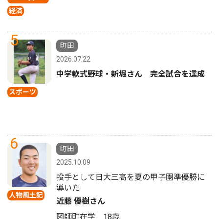
経済
5
町田
2026.07.22
中学軟式野球・新堀さん 完全試合を達成
スポーツ
6
町田
2025.10.09
投手として日大三高を夏の甲子園準優勝に
導いた
人物風土記
近藤 優樹さん
図師町在学 18歳