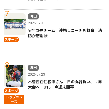
7
町田
2026.07.31
少年野球チーム 連携しコーチを救命 消
防が感謝状
スポーツ
8
町田
2026.07.23
木曽西在住松澤さん 日の丸背負い、世界
大会へ U15 今週末開幕
スポーツ
トップニュ
ース