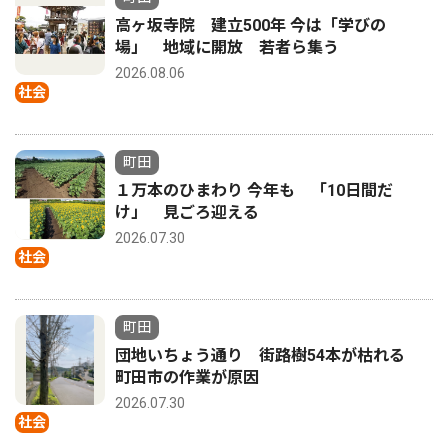
高ヶ坂寺院 建立500年 今は「学びの
場」 地域に開放 若者ら集う
2026.08.06
社会
町田
１万本のひまわり 今年も 「10日間だ
け」 見ごろ迎える
2026.07.30
社会
町田
団地いちょう通り 街路樹54本が枯れる
町田市の作業が原因
2026.07.30
社会