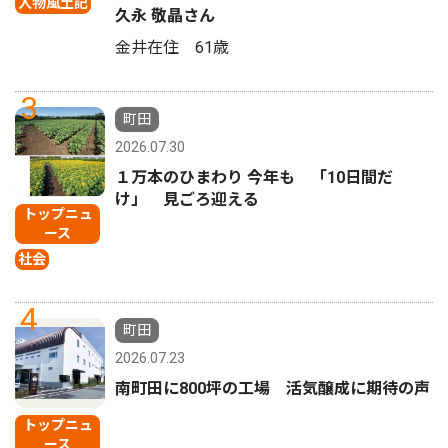
人物風土記
久永 敬晶さん
金井在住 61歳
3
町田
2026.07.30
１万本のひまわり 今年も 「10日間だ
け」 見ごろ迎える
トップニュ
ース
社会
4
町田
2026.07.23
南町田に800坪の工場 活気醸成に期待の声
トップニュ
ース