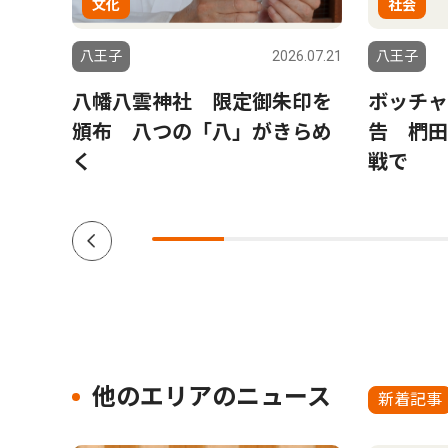
文化
社会
6.07.30
八王子
2026.07.21
八王子
析
八幡八雲神社 限定御朱印を
ボッチャ
の生
頒布 八つの「八」がきらめ
告 椚田
く
戦で
他のエリアのニュース
新着記事