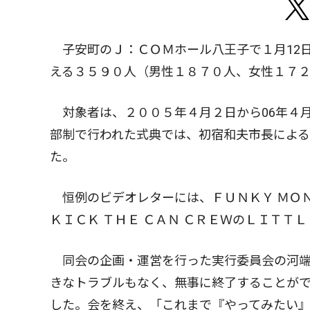
子安町のＪ：ＣＯＭホール八王子で１月12
える３５９０人（男性１８７０人、女性１７
対象者は、２００５年４月２日から06年４月
部制で行われた式典では、初宿和夫市長によ
た。
恒例のビデオレターには、ＦＵＮＫＹ ＭＯＮ
ＫＩＣＫ ＴＨＥ ＣＡＮ ＣＲＥＷのＬＩＴ
同会の企画・運営を行った実行委員会の河端
きなトラブルもなく、無事に終了することが
した。会を終え、「これまで『やってみたい