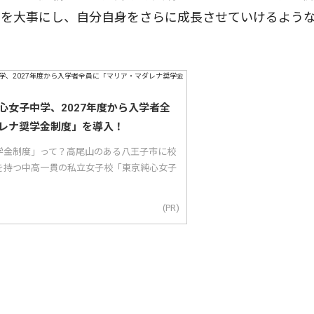
りを大事にし、自分自身をさらに成長させていけるよう
心女子中学、2027年度から入学者全
レナ奨学金制度」を導入！
学金制度」って？高尾山のある八王子市に校
を持つ中高一貫の私立女子校「東京純心女子
(PR)