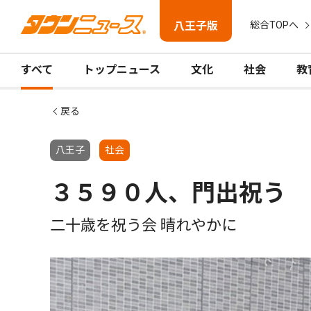
八王子版
総合TOPへ
すべて
トップニュース
文化
社会
教
戻る
八王子
社会
３５９０人、門出祝う
二十歳を祝う会 晴れやかに