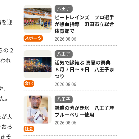
八王子
ビートレインズ プロ選手
出を迎
が熱血指導 町田市立総合
体育館で
スポーツ
2026.08.06
らの２
八王子
行われ
活気で縁結ぶ 真夏の祭典
８月７日〜９日 八王子ま
つり
文化
2026.08.06
や、
た。
八王子
魅惑の紫かき氷 八王子産
ブルーベリー使用
たが大
2026.08.06
でおろ
社会
続きそ