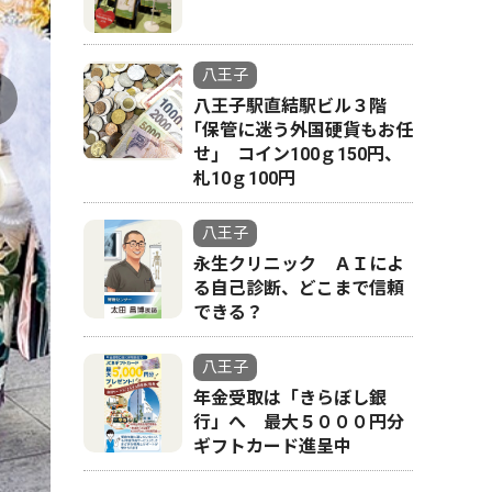
実行委の
八王子
八王子駅直結駅ビル３階
｢保管に迷う外国硬貨もお任
せ｣ コイン100ｇ150円、
札10ｇ100円
八王子
永生クリニック ＡＩによ
る自己診断、どこまで信頼
できる？
八王子
年金受取は「きらぼし銀
行」へ 最大５０００円分
ギフトカード進呈中