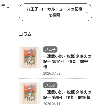
な年に
八王子 ローカルニュースの記事
を検索
コラム
八王子
―連載小説・松姫 夕映えの
記― 第10回 作者／前野
博
2026.07.02
八王子
―連載小説・松姫 夕映えの
記― 第9回 作者／前野 博
2026.06.11