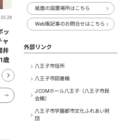
文化
スポーツ
紙面の設置場所はこちら
.05.28
八王子
2026.08.04
八王子
Web版記事のお問合せはこちら
ボッ
クラシック音楽が語る哲学
八王子実
チャ
八王子市生涯学習センターで
表登録メ
外部リンク
櫻井
市民自由講座
部エース
1歳
八王子市役所
八王子市図書館
J:COMホール八王子（八王子市民
会館）
八王子市学園都市文化ふれあい財
団