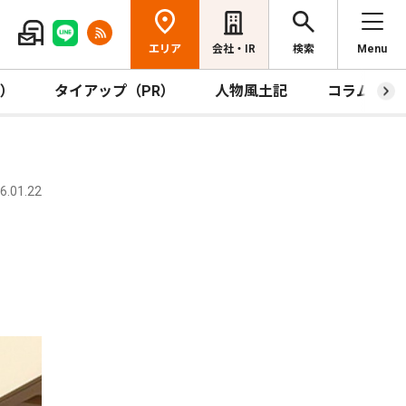
エリア
会社・IR
検索
Menu
R）
タイアップ（PR）
人物風土記
コラム
.01.22