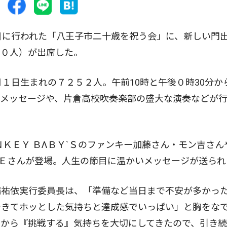
日に行われた「八王子市二十歳を祝う会」に、新しい門
２０人）が出席した。
１日生まれの７２５２人。午前10時と午後０時30分か
るメッセージや、片倉高校吹奏楽部の盛大な演奏などが
ＫＥＹ ＢΛＢＹ`Ｓのファンキー加藤さん・モン吉さん
ＴＬＥさんが登場。人生の節目に温かいメッセージが送られ
祐依実行委員長は、「準備など当日まで不安が多かっ
できてホッとした気持ちと達成感でいっぱい」と胸をな
』から『挑戦する』気持ちを大切にしてきたので、引き