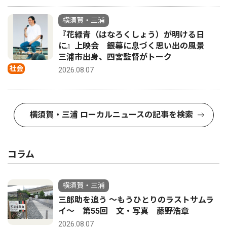
横須賀・三浦
『花緑青（はなろくしょう）が明ける日
に』上映会 銀幕に息づく思い出の風景
三浦市出身、四宮監督がトーク
社会
2026.08.07
横須賀・三浦 ローカルニュースの記事を検索
コラム
横須賀・三浦
三郎助を追う 〜もうひとりのラストサムラ
イ〜 第55回 文・写真 藤野浩章
2026.08.07