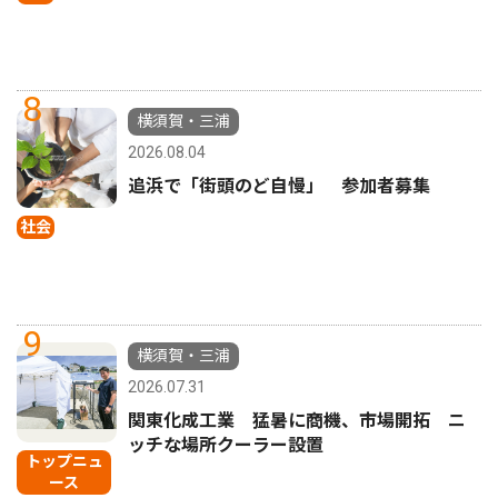
8
横須賀・三浦
2026.08.04
追浜で「街頭のど自慢」 参加者募集
社会
9
横須賀・三浦
2026.07.31
関東化成工業 猛暑に商機、市場開拓 ニ
ッチな場所クーラー設置
トップニュ
ース