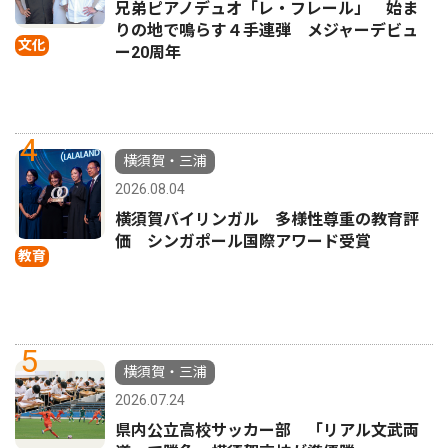
兄弟ピアノデュオ「レ・フレール」 始ま
りの地で鳴らす４手連弾 メジャーデビュ
文化
ー20周年
4
横須賀・三浦
2026.08.04
横須賀バイリンガル 多様性尊重の教育評
価 シンガポール国際アワード受賞
教育
5
横須賀・三浦
2026.07.24
県内公立高校サッカー部 「リアル文武両