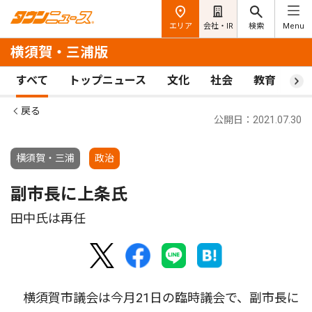
エリア
会社・IR
検索
Menu
横須賀・三浦版
すべて
トップニュース
文化
社会
教育
ス
戻る
公開日：2021.07.30
横須賀・三浦
政治
副市長に上条氏
田中氏は再任
横須賀市議会は今月21日の臨時議会で、副市長に