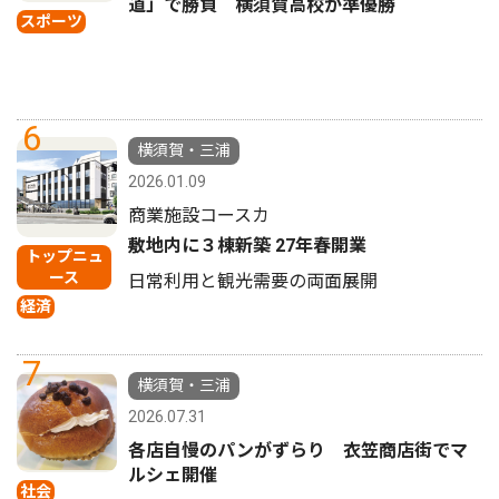
道」で勝負 横須賀高校が準優勝
スポーツ
6
横須賀・三浦
2026.01.09
商業施設コースカ
敷地内に３棟新築 27年春開業
トップニュ
ース
日常利用と観光需要の両面展開
経済
7
横須賀・三浦
2026.07.31
各店自慢のパンがずらり 衣笠商店街でマ
ルシェ開催
社会