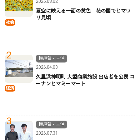
2026.08.02
夏空に映える一面の黄色 花の国でヒマワ
リ見頃
社会
2
横須賀・三浦
2026.04.03
久里浜神明町 大型商業施設 出店者を公表 コ
ーナンとマミーマート
経済
3
横須賀・三浦
2026.07.31