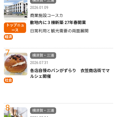
横須賀・三浦
2026.01.09
商業施設コースカ
敷地内に３棟新築 27年春開業
トップニュ
ース
日常利用と観光需要の両面展開
経済
7
横須賀・三浦
2026.07.31
各店自慢のパンがずらり 衣笠商店街でマ
ルシェ開催
社会
8
横須賀・三浦