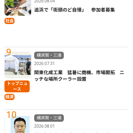
2026.08.04
追浜で「街頭のど自慢」 参加者募集
社会
9
横須賀・三浦
2026.07.31
関東化成工業 猛暑に商機、市場開拓 ニ
ッチな場所クーラー設置
トップニュ
ース
経済
10
横須賀・三浦
2026.08.01