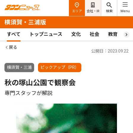
エリア
会社・IR
検索
Menu
横須賀・三浦版
すべて
トップニュース
文化
社会
教育
ス
戻る
公開日：2023.09.22
横須賀・三浦
ピックアップ（PR）
秋の塚山公園で観察会
専門スタッフが解説