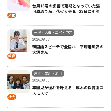
台風13号の影響で延期となっていた湯
河原温泉海上花火大会 8月23日に開催
文化
平塚・大磯・二宮・中井
2026.08.07
韓国語スピーチで全国へ 平塚湘風高の
大塚さん
教育
厚木・愛川・清川
2026.08.05
卒園児が憧れを叶える 厚木の保育園コ
スモスで
社会