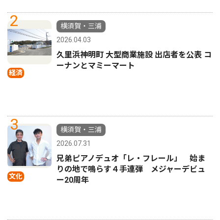
2
横須賀・三浦
2026.04.03
久里浜神明町 大型商業施設 出店者を公表 コ
ーナンとマミーマート
経済
3
横須賀・三浦
2026.07.31
兄弟ピアノデュオ「レ・フレール」 始ま
りの地で鳴らす４手連弾 メジャーデビュ
文化
ー20周年