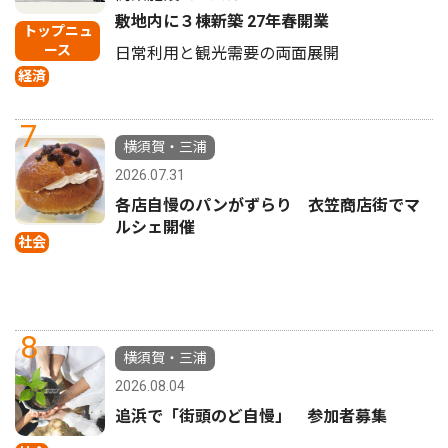
敷地内に３棟新築 27年春開業
トップニュ
ース
日常利用と観光需要の両面展開
経済
7
横須賀・三浦
2026.07.31
各店自慢のパンがずらり 衣笠商店街でマ
ルシェ開催
社会
8
横須賀・三浦
2026.08.04
追浜で「街頭のど自慢」 参加者募集