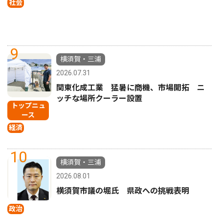
社会
9
横須賀・三浦
2026.07.31
関東化成工業 猛暑に商機、市場開拓 ニ
ッチな場所クーラー設置
トップニュ
ース
経済
10
横須賀・三浦
2026.08.01
横須賀市議の堀氏 県政への挑戦表明
政治