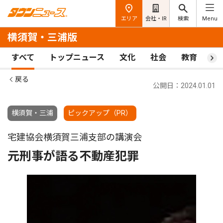
エリア
会社・IR
検索
Menu
横須賀・三浦版
すべて
トップニュース
文化
社会
教育
ス
戻る
公開日：2024.01.01
横須賀・三浦
ピックアップ（PR）
宅建協会横須賀三浦支部の講演会
元刑事が語る不動産犯罪