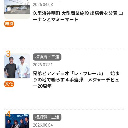
2026.04.03
久里浜神明町 大型商業施設 出店者を公表 コ
ーナンとマミーマート
経済
3
横須賀・三浦
2026.07.31
兄弟ピアノデュオ「レ・フレール」 始ま
りの地で鳴らす４手連弾 メジャーデビュ
文化
ー20周年
4
横須賀・三浦
2026.08.04