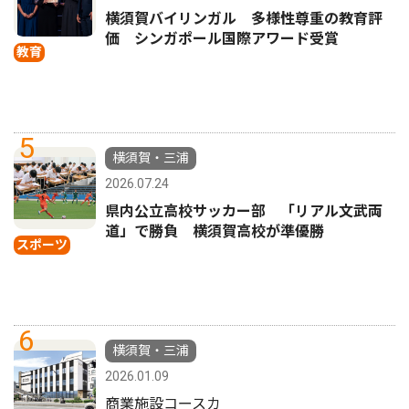
横須賀バイリンガル 多様性尊重の教育評
価 シンガポール国際アワード受賞
教育
5
横須賀・三浦
2026.07.24
県内公立高校サッカー部 「リアル文武両
道」で勝負 横須賀高校が準優勝
スポーツ
6
横須賀・三浦
2026.01.09
商業施設コースカ