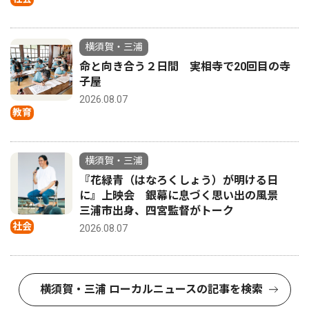
横須賀・三浦
命と向き合う２日間 実相寺で20回目の寺
子屋
2026.08.07
教育
横須賀・三浦
『花緑青（はなろくしょう）が明ける日
に』上映会 銀幕に息づく思い出の風景
三浦市出身、四宮監督がトーク
社会
2026.08.07
横須賀・三浦 ローカルニュースの記事を検索