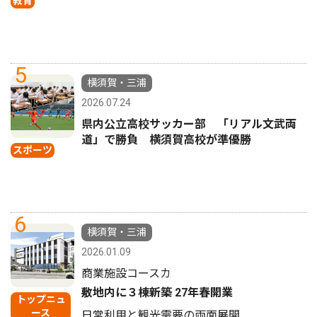
教育
5
横須賀・三浦
2026.07.24
県内公立高校サッカー部 「リアル文武両
道」で勝負 横須賀高校が準優勝
スポーツ
6
横須賀・三浦
2026.01.09
商業施設コースカ
敷地内に３棟新築 27年春開業
トップニュ
ース
日常利用と観光需要の両面展開