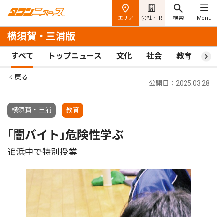
エリア
会社・IR
検索
Menu
横須賀・三浦版
すべて
トップニュース
文化
社会
教育
ス
戻る
公開日：2025.03.28
横須賀・三浦
教育
｢闇バイト｣危険性学ぶ
追浜中で特別授業