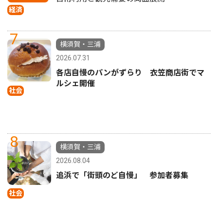
経済
7
横須賀・三浦
2026.07.31
各店自慢のパンがずらり 衣笠商店街でマ
ルシェ開催
社会
8
横須賀・三浦
2026.08.04
追浜で「街頭のど自慢」 参加者募集
社会