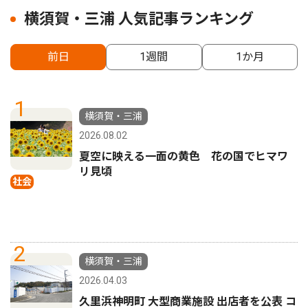
横須賀・三浦 人気記事ランキング
前日
1週間
1か月
1
横須賀・三浦
2026.08.02
夏空に映える一面の黄色 花の国でヒマワ
リ見頃
社会
2
横須賀・三浦
2026.04.03
久里浜神明町 大型商業施設 出店者を公表 コ