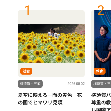
1
2
社会
教育
6.08.01
横須賀・三浦
2026.08.02
横須賀・三
への
夏空に映える一面の黄色 花
横須賀バ
の国でヒマワリ見頃
尊重の教
ル国際ア