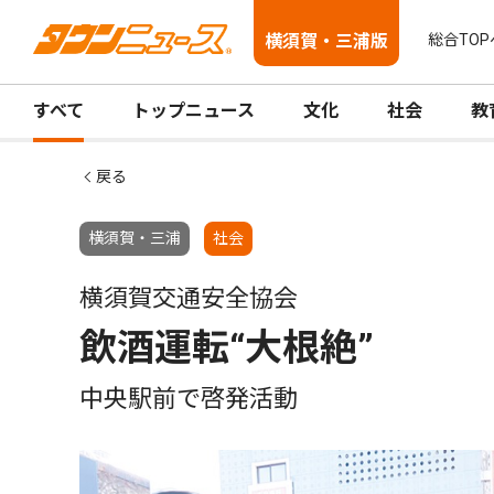
横須賀・三浦版
総合TOP
すべて
トップニュース
文化
社会
教
戻る
横須賀・三浦
社会
横須賀交通安全協会
飲酒運転“大根絶”
中央駅前で啓発活動