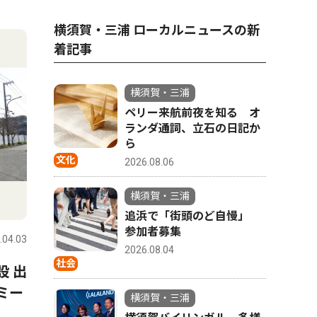
4
5
横須賀・三浦 ローカルニュースの新
着記事
横須賀・三浦
ペリー来航前夜を知る オ
ランダ通詞、立石の日記か
ら
文化
2026.08.06
横須賀・三浦
文化
スポーツ
追浜で「街頭のど自慢」
参加者募集
.04.03
横須賀・三浦
2026.07.31
横須賀・三
2026.08.04
社会
設 出
兄弟ピアノデュオ「レ・フレ
県内公立
ミー
ール」 始まりの地で鳴らす
「リアル
横須賀・三浦
４手連弾 メジャーデビュー
横須賀高