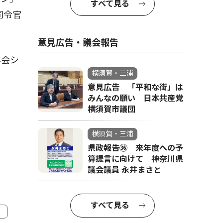
すべて見る
司令官
意見広告・議会報告
年会シ
横須賀・三浦
意見広告 「平和な街」は
みんなの願い 日本共産党
横須賀市議団
横須賀・三浦
県政報告㊱ 来年度への予
算提言に向けて 神奈川県
議会議員 永井まさと
すべて見る