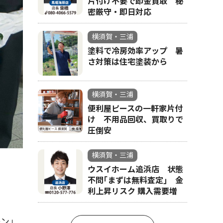
片付け不要で即金買取 秘
密厳守・即日対応
横須賀・三浦
塗料で冷房効率アップ 暑
さ対策は住宅塗装から
横須賀・三浦
便利屋ピースの一軒家片付
け 不用品回収、買取りで
圧倒安
横須賀・三浦
ウスイホーム追浜店 状態
不問｢まずは無料査定｣ 金
利上昇リスク 購入需要増
ーン」