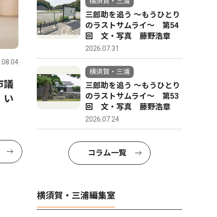
横須賀・三浦
三郎助を追う 〜もうひとり
のラストサムライ〜 第54
回 文・写真 藤野浩章
2026.07.31
.08.04
横須賀・三浦
市議
三郎助を追う 〜もうひとり
のラストサムライ〜 第53
、い
回 文・写真 藤野浩章
2026.07.24
コラム一覧
横須賀・三浦編集室