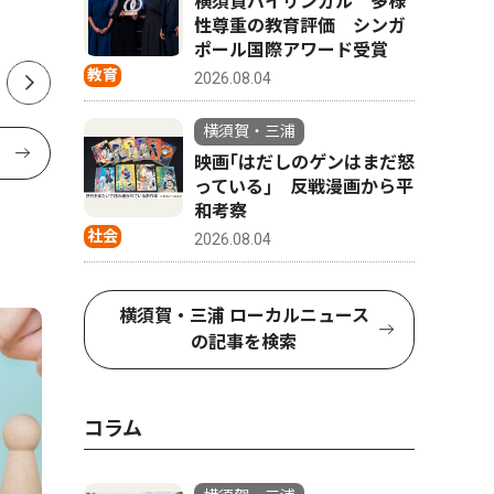
横須賀バイリンガル 多様
20周年
性尊重の教育評価 シンガ
ポール国際アワード受賞
教育
2026.08.04
横須賀・三浦
映画｢はだしのゲンはまだ怒
っている｣ 反戦漫画から平
和考察
社会
2026.08.04
横須賀・三浦 ローカルニュース
の記事を検索
コラム