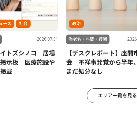
ュース
社会
政治
2026.07.31
海老名・座間・綾瀬
2026
イトズシノコ 居場
【デスクレポート】座間
掲示板 医療施設や
会 不祥事発覚から半年
掲載
まだ処分なし
エリア一覧を見る