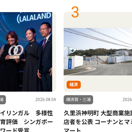
3
経済
浦
2026.08.04
横須賀・三浦
2026
イリンガル 多様性
久里浜神明町 大型商業施
育評価 シンガポー
店者を公表 コーナンとマ
ワード受賞
マート