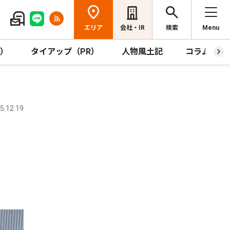
エリア
会社・IR
検索
Menu
R）
タイアップ（PR）
人物風土記
コラム
.12.19