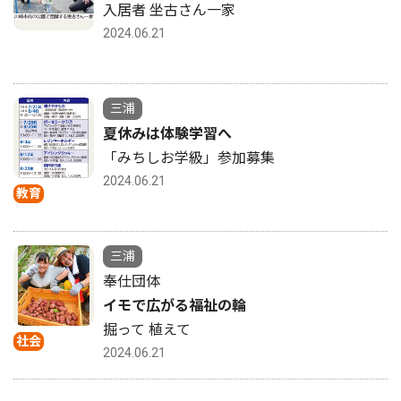
入居者 坐古さん一家
2024.06.21
三浦
夏休みは体験学習へ
「みちしお学級」参加募集
2024.06.21
教育
三浦
奉仕団体
イモで広がる福祉の輪
掘って 植えて
社会
2024.06.21