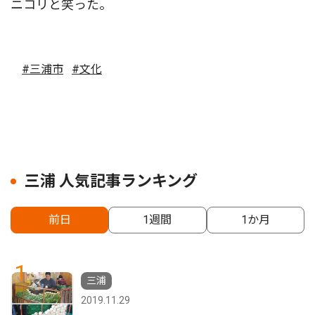
ニコリと笑った。
#三浦市
#文化
三浦 人気記事ランキング
前日
1週間
1か月
1
三浦
2019.11.29