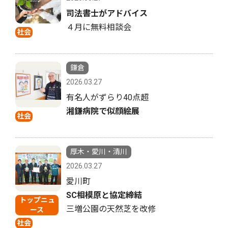
司法書士がアドバイス
４月に無料相談会
社会
鎌倉
2026.03.27
有名人がずらり40点超
湘鎌病院で似顔絵展
社会
厚木・愛川・清川
2026.03.27
愛川町
SC相模原と協定締結
トップニュ
三増公園の天然芝を改修
ース
社会