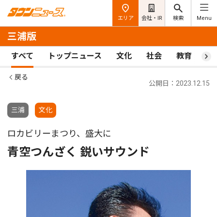
エリア
会社・IR
検索
Menu
三浦版
すべて
トップニュース
文化
社会
教育
ス
戻る
公開日：2023.12.15
三浦
文化
ロカビリーまつり、盛大に
青空つんざく 鋭いサウンド