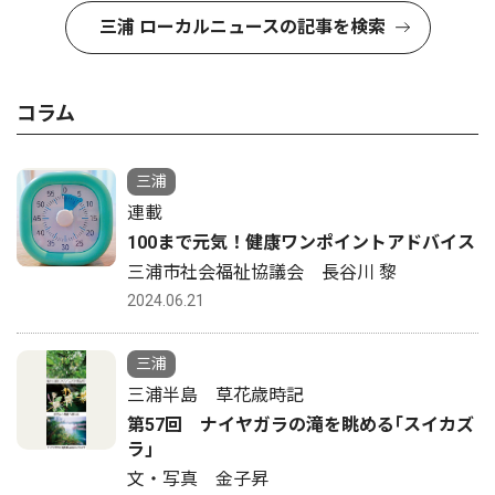
三浦 ローカルニュースの記事を検索
コラム
三浦
連載
100まで元気！健康ワンポイントアドバイス
三浦市社会福祉協議会 長谷川 黎
2024.06.21
三浦
三浦半島 草花歳時記
第57回 ナイヤガラの滝を眺める｢スイカズ
ラ｣
文・写真 金子昇