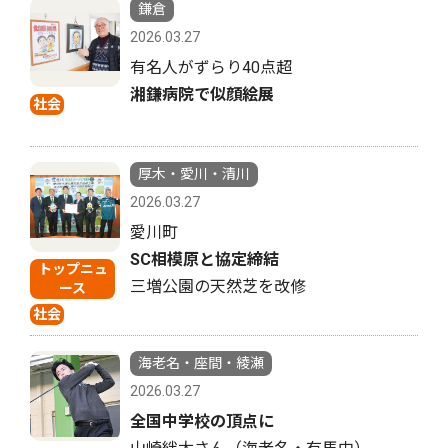
鎌倉
2026.03.27
有名人がずらり40点超
湘鎌病院で似顔絵展
社会
厚木・愛川・清川
2026.03.27
愛川町
SC相模原と協定締結
トップニュ
三増公園の天然芝を改修
ース
社会
海老名・座間・綾瀬
2026.03.27
全国中学校の頂点に