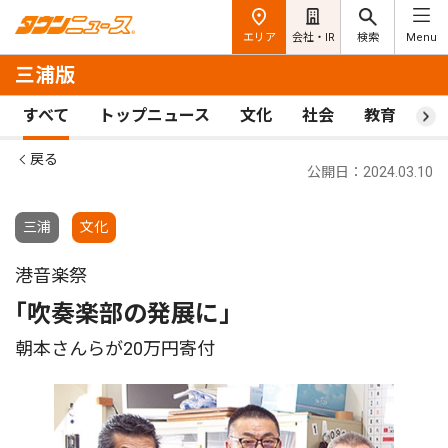
エリア
会社・IR
検索
Menu
三浦版
すべて
トップニュース
文化
社会
教育
ス
戻る
公開日：2024.03.10
三浦
文化
港音楽祭
｢吹奏楽部の発展に｣
朝本さんらが20万円寄付