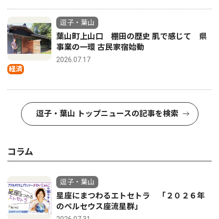
逗子・葉山
葉山町上山口 棚田の歴史 肌で感じて 県
事業の一環 古民家宿始動
2026.07.17
経済
逗子・葉山 トップニュースの記事を検索
コラム
逗子・葉山
星座にまつわるエトセトラ 「２０２６年
のペルセウス座流星群」
2026.07.31