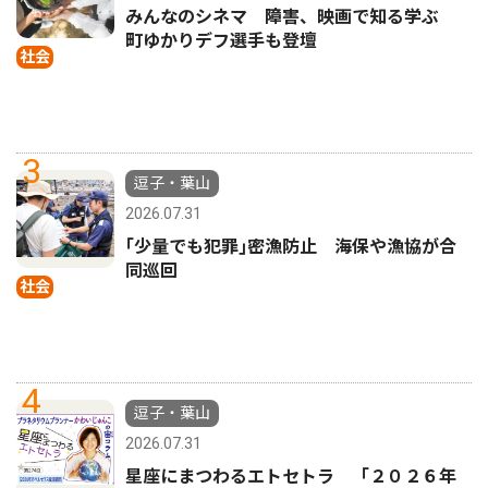
みんなのシネマ 障害、映画で知る学ぶ
町ゆかりデフ選手も登壇
社会
3
逗子・葉山
2026.07.31
｢少量でも犯罪｣密漁防止 海保や漁協が合
同巡回
社会
4
逗子・葉山
2026.07.31
星座にまつわるエトセトラ 「２０２６年