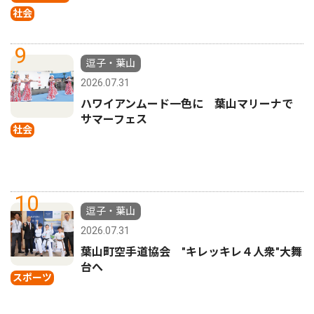
社会
9
逗子・葉山
2026.07.31
ハワイアンムード一色に 葉山マリーナで
サマーフェス
社会
10
逗子・葉山
2026.07.31
葉山町空手道協会 "キレッキレ４人衆"大舞
台へ
スポーツ