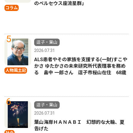
のペルセウス座流星群」
コラム
5
逗子・葉山
2026.07.31
ALS患者やその家族を支援する(一財)すこや
かさ ゆたかさの未来研究所代表理事を務め
人物風土記
る 畠中 一郎さん 逗子市桜山在住 68歳
6
逗子・葉山
2026.07.31
葉山海岸ＨＡＮＡＢＩ 幻想的な大輪、夏
告げた
社会