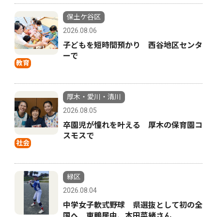
保土ケ谷区
2026.08.06
子どもを短時間預かり 西谷地区センタ
ーで
教育
厚木・愛川・清川
2026.08.05
卒園児が憧れを叶える 厚木の保育園コ
スモスで
社会
緑区
2026.08.04
中学女子軟式野球 県選抜として初の全
国へ 東鴨居中、本田菜緒さん