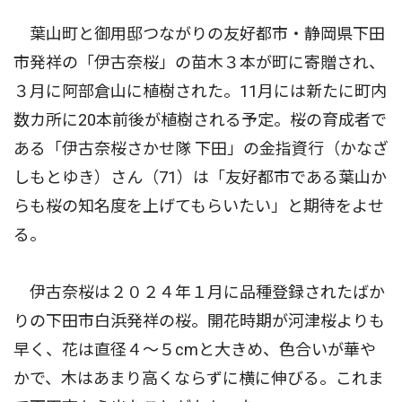
葉山町と御用邸つながりの友好都市・静岡県下田
市発祥の「伊古奈桜」の苗木３本が町に寄贈され、
３月に阿部倉山に植樹された。11月には新たに町内
数カ所に20本前後が植樹される予定。桜の育成者で
ある「伊古奈桜さかせ隊 下田」の金指資行（かなざ
しもとゆき）さん（71）は「友好都市である葉山か
らも桜の知名度を上げてもらいたい」と期待をよせ
る。
伊古奈桜は２０２４年１月に品種登録されたばか
りの下田市白浜発祥の桜。開花時期が河津桜よりも
早く、花は直径４〜５cmと大きめ、色合いが華や
かで、木はあまり高くならずに横に伸びる。これま