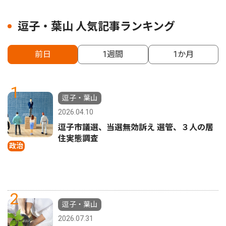
逗子・葉山 人気記事ランキング
前日
1週間
1か月
1
逗子・葉山
2026.04.10
逗子市議選、当選無効訴え 選管、３人の居
住実態調査
政治
2
逗子・葉山
2026.07.31