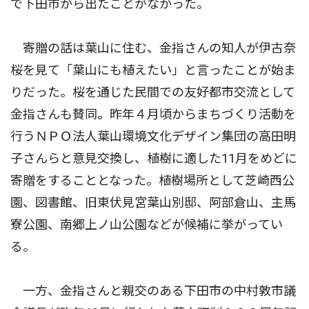
で下田市から出たことがなかった。
寄贈の話は葉山に住む、金指さんの知人が伊古奈
桜を見て「葉山にも植えたい」と言ったことが始ま
りだった。桜を通じた民間での友好都市交流として
金指さんも賛同。昨年４月頃からまちづくり活動を
行うＮＰＯ法人葉山環境文化デザイン集団の高田明
子さんらと意見交換し、植樹に適した11月をめどに
寄贈をすることとなった。植樹場所として芝崎西公
園、図書館、旧東伏見宮葉山別邸、阿部倉山、主馬
寮公園、南郷上ノ山公園などが候補に挙がってい
る。
一方、金指さんと親交のある下田市の中村敦市議