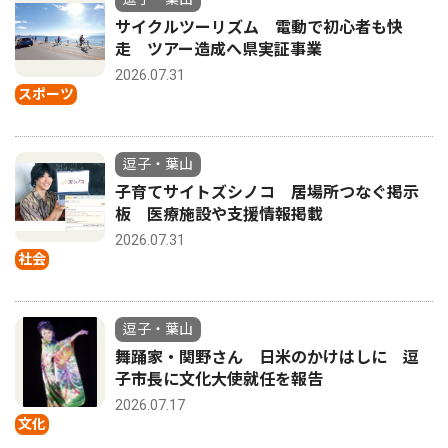
サイクルツーリズム 電動で初心者も快
走 ツアー造成へ県実証事業
2026.07.31
スポーツ
逗子・葉山
子育てサイトズシノコ 居場所つなぐ掲示
板 医療施設や支援情報掲載
2026.07.31
社会
逗子・葉山
舞踊家・関野さん 日米のかけはしに 逗
子市長に文化大使就任を報告
2026.07.17
文化