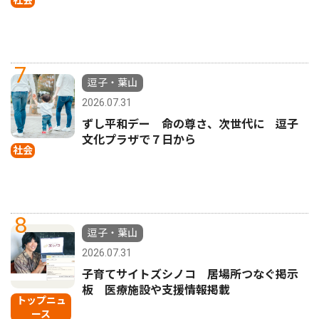
7
逗子・葉山
2026.07.31
ずし平和デー 命の尊さ、次世代に 逗子
文化プラザで７日から
社会
8
逗子・葉山
2026.07.31
子育てサイトズシノコ 居場所つなぐ掲示
板 医療施設や支援情報掲載
トップニュ
ース