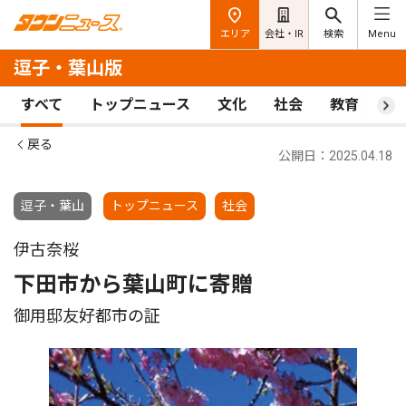
エリア
会社・IR
検索
Menu
逗子・葉山版
すべて
トップニュース
文化
社会
教育
ス
戻る
公開日：2025.04.18
逗子・葉山
トップニュース
社会
伊古奈桜
下田市から葉山町に寄贈
御用邸友好都市の証