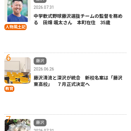
2026.07.31
中学軟式野球藤沢選抜チームの監督を務め
る 田畑 颯太さん 本町在住 35歳
人物風土記
6
藤沢
2026.06.26
藤沢清流と深沢が統合 新校名案は「藤沢
東高校」 ７月正式決定へ
教育
7
藤沢
2026.07.31