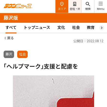
エリア
会社・IR
検索
Menu
藤沢版
すべて
トップニュース
文化
社会
教育
ス
戻る
公開日：2022.08.12
藤沢
社会
｢ヘルプマーク｣支援と配慮を