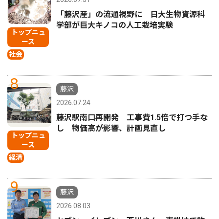
「藤沢産」の流通視野に 日大生物資源科
学部が巨大キノコの人工栽培実験
トップニュ
ース
社会
8
藤沢
2026.07.24
藤沢駅南口再開発 工事費1.5倍で打つ手な
し 物価高が影響、計画見直し
トップニュ
ース
経済
9
藤沢
2026.08.03