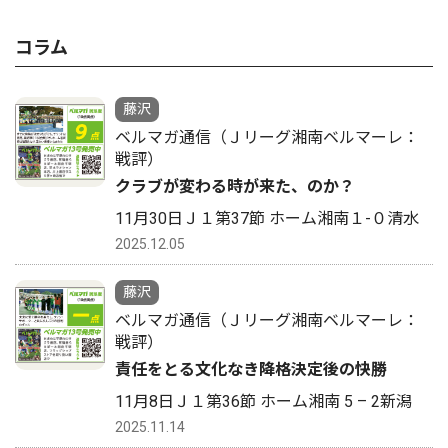
コラム
藤沢
ベルマガ通信（Ｊリーグ湘南ベルマーレ：
戦評）
クラブが変わる時が来た、のか？
11月30日Ｊ１第37節 ホーム湘南１-０清水
2025.12.05
藤沢
ベルマガ通信（Ｊリーグ湘南ベルマーレ：
戦評）
責任をとる文化なき降格決定後の快勝
11月8日Ｊ１第36節 ホーム湘南 5 – 2新潟
2025.11.14