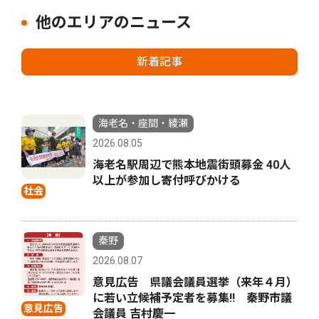
他のエリアのニュース
新着記事
海老名・座間・綾瀬
2026.08.05
海老名駅周辺で熊本地震街頭募金 40人
以上が参加し寄付呼びかける
社会
秦野
2026.08.07
意見広告 県議会議員選挙（来年４月）
に若い立候補予定者を募集‼ 秦野市議
意見広告
会議員 吉村慶一