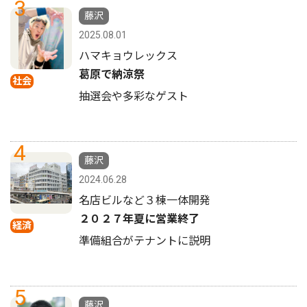
3
藤沢
2025.08.01
ハマキョウレックス
葛原で納涼祭
社会
抽選会や多彩なゲスト
4
藤沢
2024.06.28
名店ビルなど３棟一体開発
２０２７年夏に営業終了
経済
準備組合がテナントに説明
5
藤沢