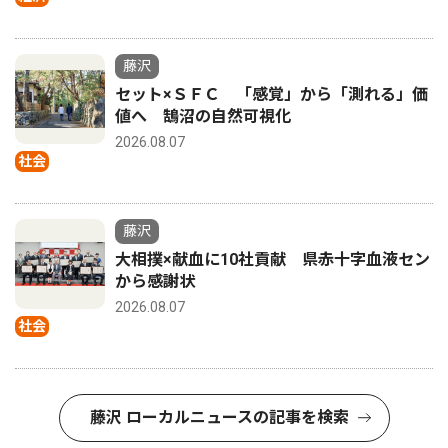
藤沢
セット×ＳＦＣ 「感覚」から「測れる」価
値へ 鵠沼の自然可視化
2026.08.07
社会
藤沢
大相撲×献血に10社貢献 県赤十字血液セン
から感謝状
2026.08.07
社会
藤沢 ローカルニュースの記事を検索