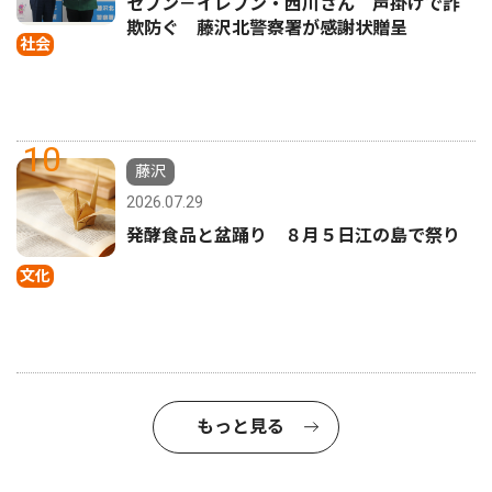
セブン－イレブン・西川さん 声掛けで詐
欺防ぐ 藤沢北警察署が感謝状贈呈
社会
10
藤沢
2026.07.29
発酵食品と盆踊り ８月５日江の島で祭り
文化
もっと見る