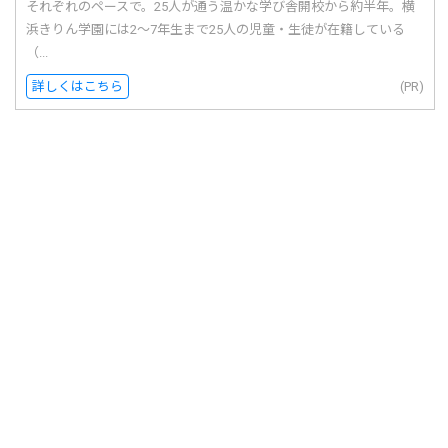
それぞれのペースで。25人が通う温かな学び舎開校から約半年。横
浜きりん学園には2〜7年生まで25人の児童・生徒が在籍している
（...
詳しくはこちら
(PR)