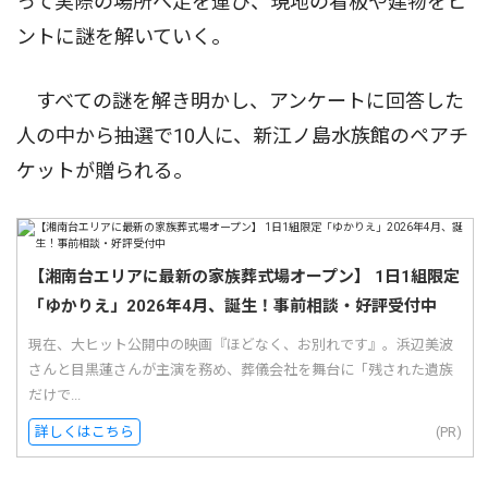
って実際の場所へ足を運び、現地の看板や建物をヒ
ントに謎を解いていく。
すべての謎を解き明かし、アンケートに回答した
人の中から抽選で10人に、新江ノ島水族館のペアチ
ケットが贈られる。
【湘南台エリアに最新の家族葬式場オープン】 1日1組限定
「ゆかりえ」2026年4月、誕生！事前相談・好評受付中
現在、大ヒット公開中の映画『ほどなく、お別れです』。浜辺美波
さんと目黒蓮さんが主演を務め、葬儀会社を舞台に「残された遺族
だけで...
詳しくはこちら
(PR)