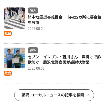
藤沢
熊本地震災害義援金 市内22カ所に募金箱
を設置
2026.08.04
社会
藤沢
セブン－イレブン・西川さん 声掛けで詐
欺防ぐ 藤沢北警察署が感謝状贈呈
2026.08.03
社会
藤沢 ローカルニュースの記事を検索