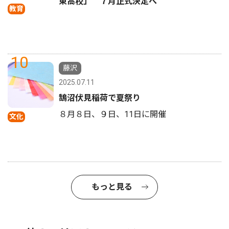
東高校」 ７月正式決定へ
教育
10
藤沢
2025.07.11
鵠沼伏見稲荷で夏祭り
８月８日、９日、11日に開催
文化
もっと見る