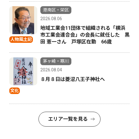
港南区・栄区
2026.08.06
地域工業会11団体で組織される「横浜
市工業会連合会」の会長に就任した 黒
人物風土記
田 憲一さん 戸塚区在勤 66歳
茅ヶ崎・寒川
2026.08.04
８月８日は菱沼八王子神社へ
文化
エリア一覧を見る