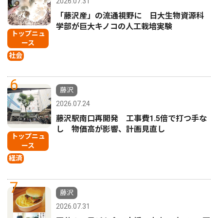
2026.07.31
「藤沢産」の流通視野に 日大生物資源科
学部が巨大キノコの人工栽培実験
トップニュ
ース
社会
6
藤沢
2026.07.24
藤沢駅南口再開発 工事費1.5倍で打つ手な
し 物価高が影響、計画見直し
トップニュ
ース
経済
7
藤沢
2026.07.31