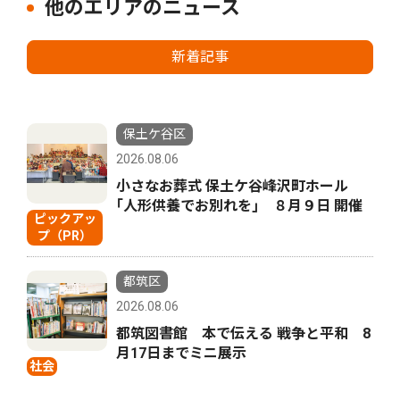
他のエリアのニュース
新着記事
保土ケ谷区
2026.08.06
小さなお葬式 保土ケ谷峰沢町ホール
｢人形供養でお別れを｣ ８月９日 開催
ピックアッ
プ（PR）
都筑区
2026.08.06
都筑図書館 本で伝える 戦争と平和 8
月17日までミニ展示
社会