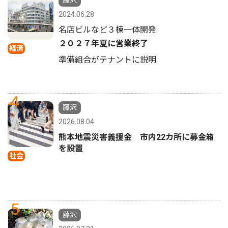
藤沢
2024.06.28
名店ビルなど３棟一体開発
２０２７年夏に営業終了
経済
準備組合がテナントに説明
4
藤沢
2026.08.04
熊本地震災害義援金 市内22カ所に募金箱
を設置
社会
5
藤沢