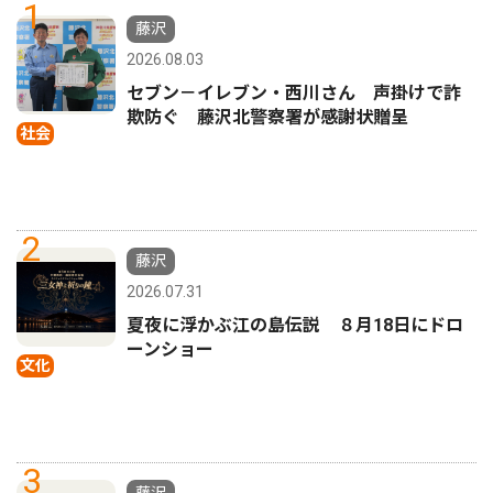
1
藤沢
2026.08.03
セブン－イレブン・西川さん 声掛けで詐
欺防ぐ 藤沢北警察署が感謝状贈呈
社会
2
藤沢
2026.07.31
夏夜に浮かぶ江の島伝説 ８月18日にドロ
ーンショー
文化
3