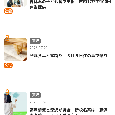
夏休みの子ども食で支援 市内17店で100円
弁当提供
社会
8
藤沢
2026.07.29
発酵食品と盆踊り ８月５日江の島で祭り
文化
9
藤沢
2026.06.26
藤沢清流と深沢が統合 新校名案は「藤沢