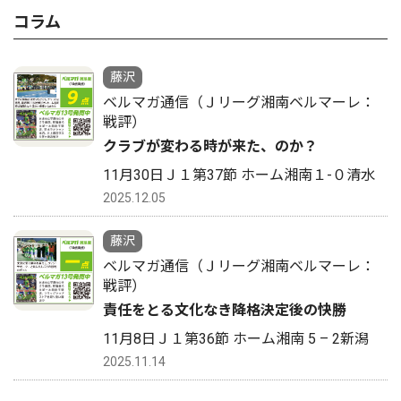
コラム
藤沢
ベルマガ通信（Ｊリーグ湘南ベルマーレ：
戦評）
クラブが変わる時が来た、のか？
11月30日Ｊ１第37節 ホーム湘南１-０清水
2025.12.05
藤沢
ベルマガ通信（Ｊリーグ湘南ベルマーレ：
戦評）
責任をとる文化なき降格決定後の快勝
11月8日Ｊ１第36節 ホーム湘南 5 – 2新潟
2025.11.14