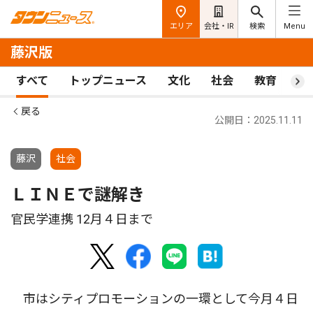
エリア
会社・IR
検索
Menu
藤沢版
すべて
トップニュース
文化
社会
教育
ス
戻る
公開日：2025.11.11
藤沢
社会
ＬＩＮＥで謎解き
官民学連携 12月４日まで
市はシティプロモーションの一環として今月４日