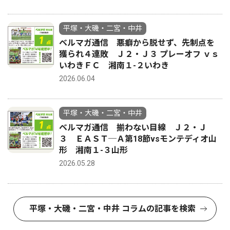
平塚・大磯・二宮・中井
ベルマガ通信 悪癖から脱せず、先制点を
獲られ４連敗 Ｊ２・Ｊ３ プレーオフ ｖｓ
いわきＦＣ 湘南１-２いわき
2026.06.04
平塚・大磯・二宮・中井
ベルマガ通信 揃わない目線 Ｊ２・Ｊ
３ ＥＡＳＴ─Ａ第18節vsモンテディオ山
形 湘南１-３山形
2026.05.28
平塚・大磯・二宮・中井 コラムの記事を検索