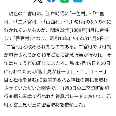
現在の二宮町は、江戸時代に｢一色村｣・｢中里
村｣・｢二ノ宮村｣・｢山西村｣・｢川勾村｣の5つの村に
分かれていたものが、明治22年(1889年)4月に合併
して｢吾妻村｣となり、昭和10年(1935年)11月3日に
｢二宮町｣と改められたものである。二宮町では町制
が施行されてから10年ごとに記念行事が行われ、今
年はちょうど90周年にあたる。私は7月19日と20日
に行われた元町(富士見が丘一丁目・二丁目・三丁
目と松根を含む)に鎮座する八坂神社の祭礼を取材
させていただいた関係で、11月3日の二宮町町制施
行90周年記念で行われた神輿パレードにおいて、元
町と富士見が丘に密着取材を依頼した。