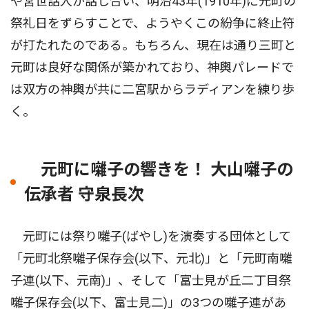
や宮世話人が話し合い、明治43年(1910年)に元町の
祭礼日をずらすことで、ようやくこの紛争に終止符
が打たれたのである。もちろん、現在は通り三町と
元町は良好な関係が築かれており、神輿パレードで
は双方の神輿が共に二宮駅からラディアンを練り歩
く。
元町に囃子の響きを！ 大山囃子の
伝承者 守泉長次
元町には祭り囃子(ばやし)を演奏する団体として
「元町北祭囃子保存会(以下、元北)」と「元町南囃
子連(以下、元南)」、そして「富士見が丘二丁目祭
囃子保存会(以下、富士見二)」の3つの囃子連があ