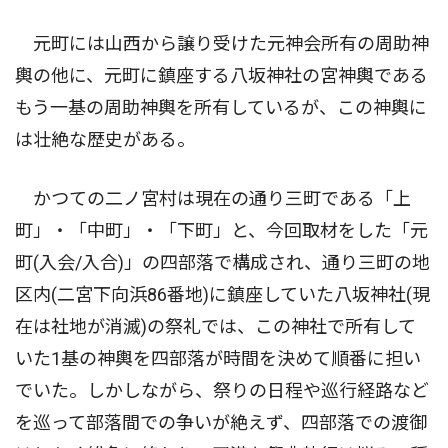
元町には山西から譲り受けた元神会所有の周助神
輿の他に、元町に鎮座する八坂神社の宮神輿である
もう一基の周助神輿を所有しているが、この神輿に
は壮絶な歴史がある。
かつての二ノ宮村は現在の通り三町である「上
町」・「中町」・「下町」と、今回取材をした「元
町(入会/入合)」の四部落で構成され、通り三町の地
区内(二宮下向浜86番地)に鎮座していた八坂神社(現
在は社地が消滅)の祭礼では、この神社で所有して
いた1基の神輿を四部落が時間を決めて順番に担い
でいた。しかしながら、祭りの日程や巡行経路など
を巡って部落間での争いが絶えず、四部落での渡御