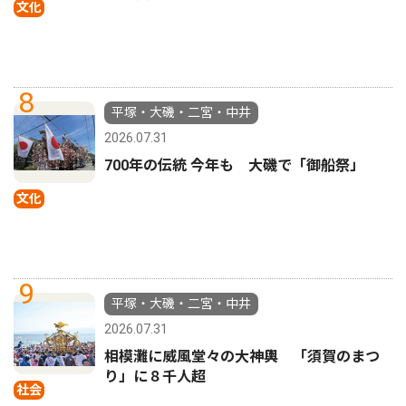
文化
8
平塚・大磯・二宮・中井
2026.07.31
700年の伝統 今年も 大磯で「御船祭」
文化
9
平塚・大磯・二宮・中井
2026.07.31
相模灘に威風堂々の大神輿 「須賀のまつ
り」に８千人超
社会