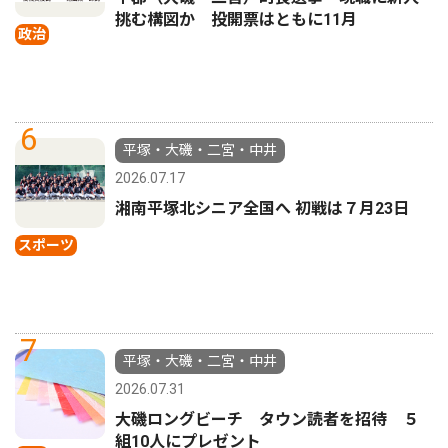
挑む構図か 投開票はともに11月
政治
6
平塚・大磯・二宮・中井
2026.07.17
湘南平塚北シニア全国へ 初戦は７月23日
スポーツ
7
平塚・大磯・二宮・中井
2026.07.31
大磯ロングビーチ タウン読者を招待 ５
組10人にプレゼント