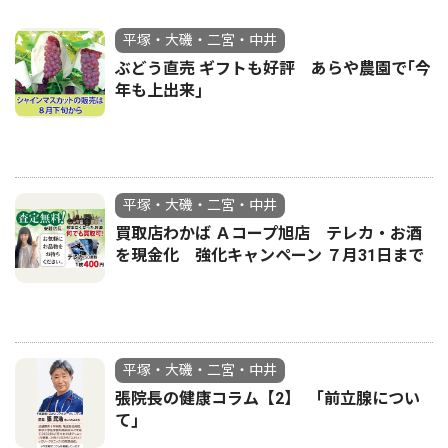
平塚・大磯・二宮・中井
ぶどう直売 ギフトも好評 あらや農園で｢今
年も上出来｣
平塚・大磯・二宮・中井
買取店わかば Ａコープ旭店 テレカ・お酒
を現金化 強化キャンペーン ７月31日まで
平塚・大磯・二宮・中井
張院長の健康コラム【2】 ｢前立腺につい
て｣