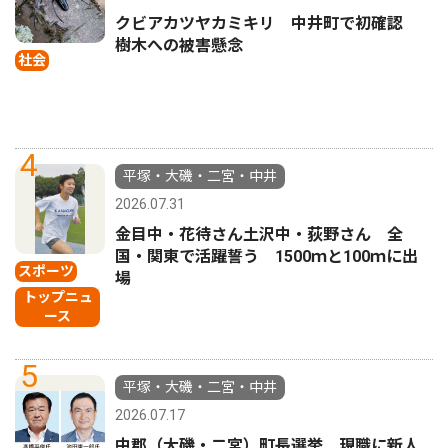
クビアカツヤカミキリ 中井町で初確認
樹木への被害懸念
社会
4
平塚・大磯・二宮・中井
2026.07.31
金目中・花待さん土沢中・荻野さん 全
国・関東で活躍誓う 1500ｍと100ｍに出
スポーツ
場
トップニュ
ース
5
平塚・大磯・二宮・中井
2026.07.17
中郡（大磯・二宮）町長選挙 現職に新人