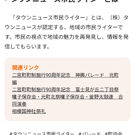
「タウンニュース市民ライター」とは、（株）タ
ウンニュースが認定する、地域の市民ライターで
す。市民の視点で地域の魅力を再発見し、情報を発
信してもらいます。
関連リンク
二宮町町制施行90周年記念 神輿パレード 元町
編
二宮町町制施行90周年記念 富士見が丘二丁目祭
囃子保存会・元町北祭囃子保存会・釜野太鼓連 合
同演奏
相模国神社祭礼
#タウンニュース市民ライター
#パレード
#町内会