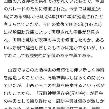
山西の八坂神社の祭礼で担がれていたもので、今回
のパレードのために修復された。今までは鳳凰(大
鳥)にある刻印から明治4年(1871年)に建造されたと
考えられていたが、今回の修復で明治5年(1872年)
に杉崎周助政康によって再興された墨書が発見さ
れ、再興の意味が既存の神輿を修復したのか、ある
いは新規で建造し直したものかは定かでないが、い
ずれにしても歴史的に価値のある神輿である。
山西ではこの周助神輿の老朽化に伴い新しく神輿
を建造したことから、周助神輿はしばらくの間眠っ
ていたが、山西からこの神輿を廃棄するという話が
出たことから、「元町神輿保存会(元神会)」が同会
の神輿として譲り受けた。周助神輿は傷みが激しか
ったため、茅ヶ崎市にある神輿提灯工房の「神輿