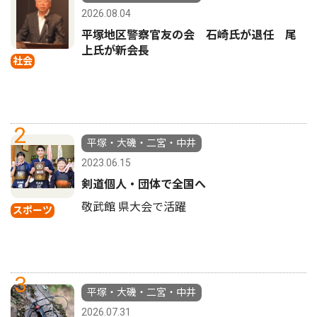
2026.08.04
平塚地区警察官友の会 石崎氏が退任 尾
上氏が新会長
社会
2
平塚・大磯・二宮・中井
2023.06.15
剣道個人・団体で全国へ
敬武館 県大会で活躍
スポーツ
3
平塚・大磯・二宮・中井
2026.07.31