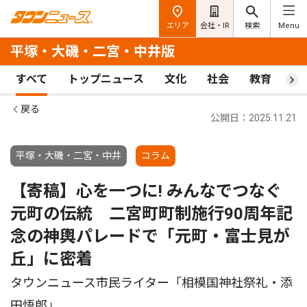
エリア
会社・IR
検索
Menu
平塚・大磯・二宮・中井版
すべて
トップニュース
文化
社会
教育
ス
戻る
公開日：2025.11.21
平塚・大磯・二宮・中井
コラム
【寄稿】心を一つに! みんなでつなぐ
元町の伝統 二宮町町制施行90周年記
念の神輿パレードで「元町・富士見が
丘」に密着
タウンニュース市民ライター「相模国神社祭礼・添
田悟郎」