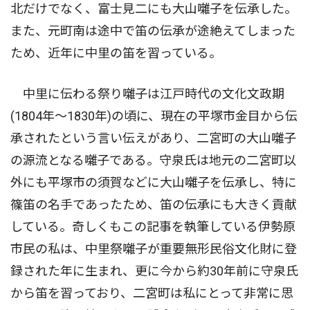
北だけでなく、富士見二にも大山囃子を伝承した。
また、元町南は途中で笛の伝承が途絶えてしまった
ため、近年に中里の笛を習っている。
中里に伝わる祭り囃子は江戸時代の文化文政期
(1804年〜1830年)の頃に、現在の平塚市金目から伝
承されたという言い伝えがあり、二宮町の大山囃子
の源流となる囃子である。守泉氏は地元の二宮町以
外にも平塚市の須賀などに大山囃子を伝承し、特に
篠笛の名手であったため、笛の伝承にも大きく貢献
している。奇しくもこの記事を執筆している伊勢原
市民の私は、中里祭囃子が重要無形民俗文化財に登
録された年に生まれ、更に今から約30年前に守泉氏
から笛を習っており、二宮町は私にとって非常に思