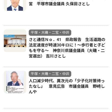
営 平塚市議会議員 久保田さとし
平塚・大磯・二宮・中井
さと通信Ｎｏ．41 県政報告 生活道路の
法定速度が時速30キロに！〜歩行者と子ど
もを守る〜 神奈川県議会議員（大磯・二
宮選出） 吉川さとし
平塚・大磯・二宮・中井
人口減少時代、異次元の「少子化対策待っ
たなし」 意見広告 市議会議員 野崎し
んや