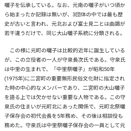
囃子を伝承している。なお、元南の囃子がいつ頃か
ら始まったか記録は無いが、3団体の中では最も歴
史が古いと言われ、元北および富士見二とは曲調が
若干違うだけで、同じ大山囃子系統に分類される。
この様に元町の囃子は比較的近年に誕生している
が、この立役者の一人が守泉長次氏である。守泉氏
は中里の生まれで、「中里祭囃子」が昭和50年
(1975年)に二宮町の重要無形民俗文化財に指定され
た時の中心的なメンバーであり、二宮町の大山囃子
を語る上では欠かせない重要な人物である。この守
泉氏の住まいが元町北にあった関係で、元町北祭囃
子保存会の初代会長を5年務め、その後は相談役も
務めた。守泉氏は中里祭囃子保存会の一員として元