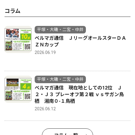
コラム
平塚・大磯・二宮・中井
ベルマガ通信 ＪリーグオールスターＤＡ
ＺＮカップ
2026.06.19
平塚・大磯・二宮・中井
ベルマガ通信 現在地としての12位 Ｊ
２・Ｊ３ プレーオフ第２戦 ｖｓサガン鳥
栖 湘南０-１鳥栖
2026.06.12