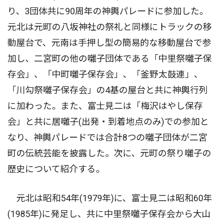
り、3団体共に90周年の神輿パレードに参加した。
元北は元町の八坂神社の祭礼と同様にトラックの移
動屋台で、元南は手押し型の簡易的な移動屋台で参
加し、二宮町の他の囃子団体である「中里祭囃子保
存会」、「中町囃子保存会」、「釜野太鼓連」、
「川勾祭囃子保存会」の4基の屋台と共に神輿行列
に加わった。また、富士見二は「梅沢はやし保存
会」と共に居囃子(出発・到着地点のみ)での参加と
なり、神輿パレードでは合計8つの囃子団体が二宮
町の伝統芸能を披露した。次に、元町の祭り囃子の
歴史について紹介する。
元北は昭和54年(1979年)に、富士見二は昭和60年
(1985年)に発足し、共に中里祭囃子保存会から大山