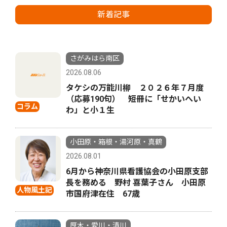
新着記事
さがみはら南区
2026.08.06
タケシの万能川柳 ２０２６年７月度
（応募190句） 短冊に「せかいへい
コラム
わ」と小１生
小田原・箱根・湯河原・真鶴
2026.08.01
6月から神奈川県看護協会の小田原支部
長を務める 野村 喜葉子さん 小田原
人物風土記
市国府津在住 67歳
厚木・愛川・清川