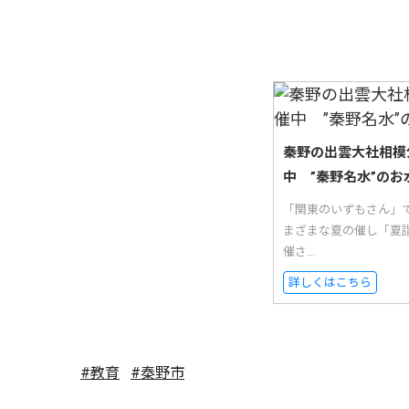
秦野の出雲大社相模
中 ”秦野名水”のお
「関東のいずもさん」
まざまな夏の催し「夏
催さ...
詳しくはこちら
#教育
#秦野市