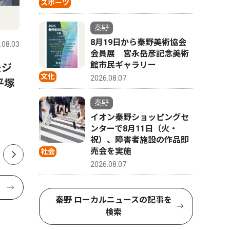
スポーツ
スポーツ
文化
秦野
8月19日から秦野美術協会
.08.03
秦野
2026.07.31
秦野
会員展 宮永岳彦記念美術
館市民ギャラリー
景ジ
水泳で全国・関東大会へ 秦
秦野市戸
文化
2026.08.07
平塚
野市内中学生４人
さんが、
経験生か
秦野
ク「The 
イオン秦野ショッピングセ
版
ンターで8月11日（火・
祝）、障害者施設の作品即
売会を実施
社会
2026.08.07
秦野 ローカルニュースの記事を
検索