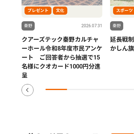
プレゼント
文化
スポーツ
2.12.09
秦野
2026.07.31
秦野
クアーズテック秦野カルチャ
延長戦制
ーホール令和8年度市民アンケ
かしん旗
ート ご回答者から抽選で15
名様にクオカード1000円分進
呈