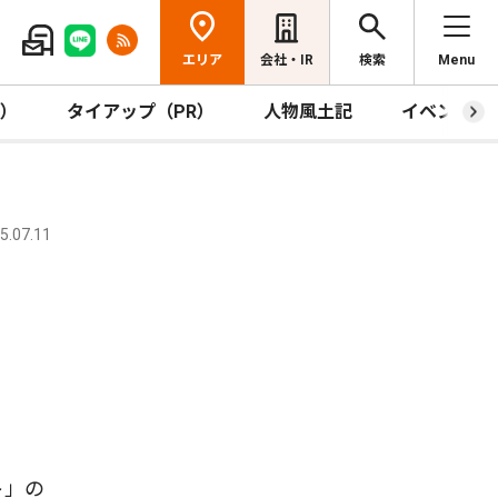
エリア
会社・IR
検索
Menu
R）
タイアップ（PR）
人物風土記
イベント
.07.11
ト」の