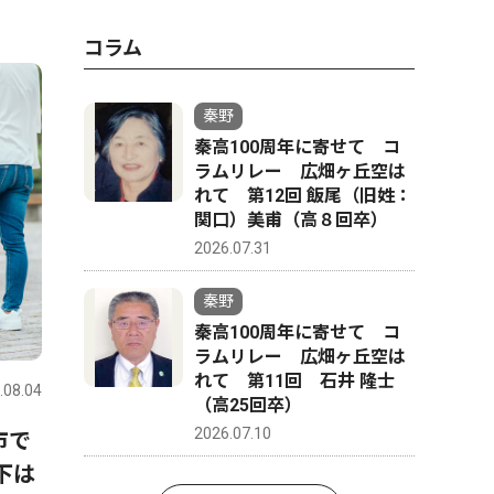
コラム
秦野
秦高100周年に寄せて コ
ラムリレー 広畑ヶ丘空は
れて 第12回 飯尾（旧姓：
関口）美甫（高８回卒）
2026.07.31
秦野
秦高100周年に寄せて コ
ラムリレー 広畑ヶ丘空は
れて 第11回 石井 隆士
.08.04
（高25回卒）
2026.07.10
市で
下は