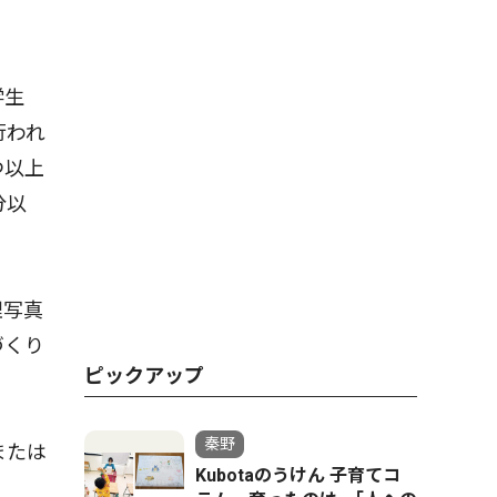
学生
行われ
つ以上
分以
理写真
づくり
ピックアップ
秦野
または
Kubotaのうけん 子育てコ