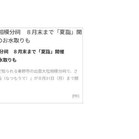
分祠 ８月末まで「夏詣」開催
水取りも
で知られる秦野市の出雲大社相模分祠で、さ
詣（なつもうで）」が８月31日（月）まで開
(PR)