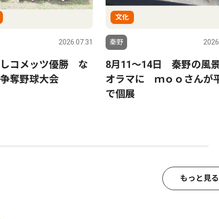
文化
2026.07.31
秦野
2026
しコメッツ優勝 な
8月11〜14日 秦野の風
争奪野球大会
オラマに ｍｏｏさんが
で個展
もっと見る