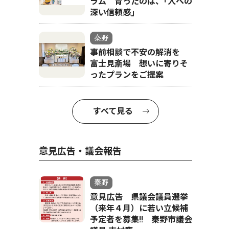
ラム 育ったのは、｢人への
深い信頼感｣
秦野
事前相談で不安の解消を
富士見斎場 想いに寄りそ
ったプランをご提案
すべて見る
意見広告・議会報告
秦野
意見広告 県議会議員選挙
（来年４月）に若い立候補
予定者を募集‼ 秦野市議会