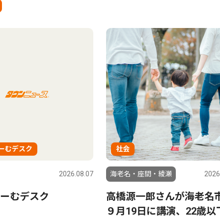
ーむデスク
社会
2026.08.07
海老名・座間・綾瀬
2026
ーむデスク
高橋源一郎さんが海老名
９月19日に講演、22歳以