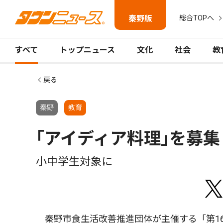
秦野版
総合TOPへ
すべて
トップニュース
文化
社会
教
戻る
秦野
教育
｢アイディア料理｣を募集
小中学生対象に
秦野市食生活改善推進団体が主催する「第1