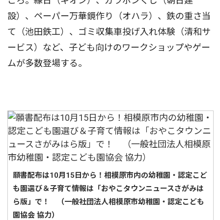
ころ。縁日（ギオン）、ガラポンくじ（朝日建
設）、ペーパー万華鏡作り（オハラ）、鉄の重さ当
て（池田鉄工）、ゴミ収集車投げ入れ体験（清和サ
ービス）など、子ども向けのワークショップやゲー
ムが多数登場する。
願書配布は10月15日から！相模原市内の幼稚園・認定こど
も園選び＆子育て情報は「おやこタウンニュースさがみは
ら版」で！ （一般社団法人相模原市幼稚園・認定こども
園協会 協力）