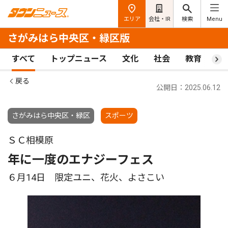
エリア
会社・IR
検索
Menu
さがみはら中央区・緑区版
すべて
トップニュース
文化
社会
教育
ス
戻る
公開日：2025.06.12
さがみはら中央区・緑区
スポーツ
ＳＣ相模原
年に一度のエナジーフェス
６月14日 限定ユニ、花火、よさこい