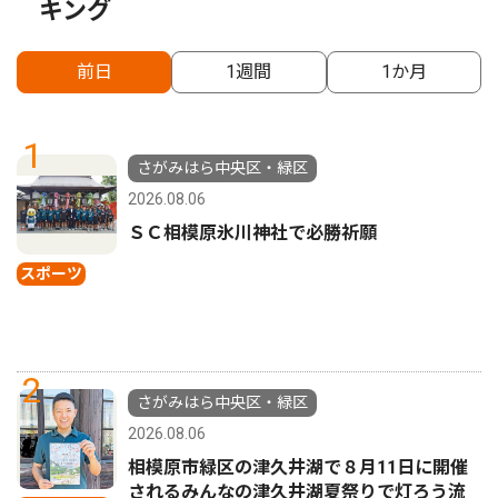
キング
前日
1週間
1か月
1
さがみはら中央区・緑区
2026.08.06
ＳＣ相模原氷川神社で必勝祈願
スポーツ
2
さがみはら中央区・緑区
2026.08.06
相模原市緑区の津久井湖で８月11日に開催
されるみんなの津久井湖夏祭りで灯ろう流