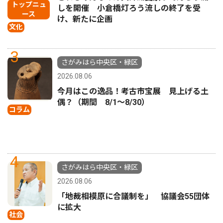
トップニュ
しを開催 小倉橋灯ろう流しの終了を受
ース
け、新たに企画
文化
3
さがみはら中央区・緑区
2026.08.06
今月はこの逸品！考古市宝展 見上げる土
偶？（期間 8/1〜8/30）
コラム
4
さがみはら中央区・緑区
2026.08.06
「地裁相模原に合議制を」 協議会55団体
に拡大
社会