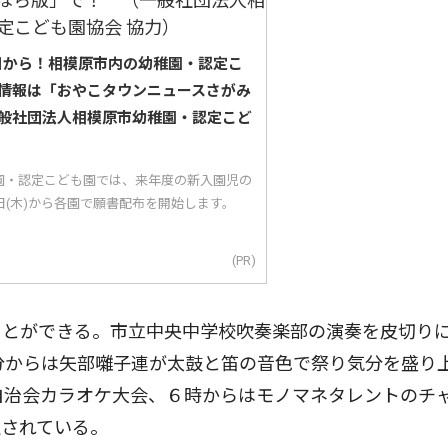
5日から！相模原市内の幼稚園・認定こ
情報は「おやこタウンニュースさがみ
般社団法人相模原市幼稚園・認定こど
園・認定こども園では、来年度の新入園児の
5日(木)から各園で願書配布を開始します。
(PR)
とができる。市立中央中学校吹奏楽部の演奏を皮切り
分からは矢部囃子連が太鼓と笛の音色で祭り気分を盛り
自治会カラオケ大会、６時からはモノマネタレントのチ
定されている。