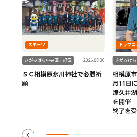
スポーツ
トップニ
6.08.06
さがみはら中央区・緑区
2026.08.06
さがみはら
ＳＣ相模原氷川神社で必勝祈
相模原市
願
月11日
津久井湖
を開催 
終了を受