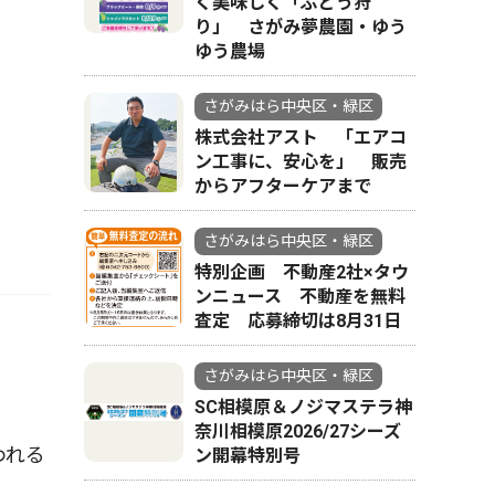
く美味しく「ぶどう狩
り」 さがみ夢農園・ゆう
ゆう農場
さがみはら中央区・緑区
株式会社アスト 「エアコ
ン工事に、安心を」 販売
からアフターケアまで
さがみはら中央区・緑区
特別企画 不動産2社×タウ
ンニュース 不動産を無料
査定 応募締切は8月31日
さがみはら中央区・緑区
SC相模原＆ノジマステラ神
奈川相模原2026/27シーズ
われる
ン開幕特別号