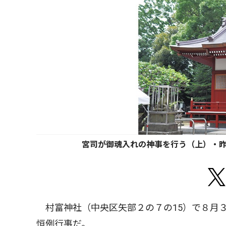
宮司が御魂入れの神事を行う（上）・昨
村富神社（中央区矢部２の７の15）で８月
恒例行事だ。