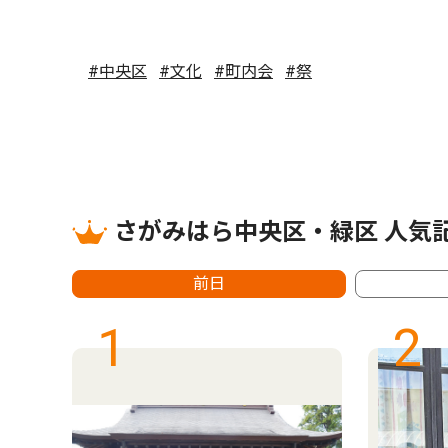
#中央区
#文化
#町内会
#祭
さがみはら中央区・緑区 人気
前日
1
2