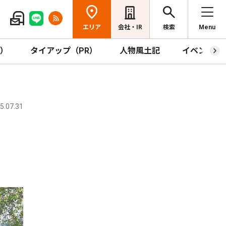
エリア
会社・IR
検索
Menu
R）
タイアップ（PR）
人物風土記
イベント
.07.31