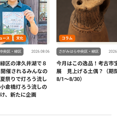
ュース
文化
コラム
中央区・緑区
2026.08.06
さがみはら中央区・緑区
2026
緑区の津久井湖で８
今月はこの逸品！考古市
に開催されるみんなの
展 見上げる土偶？（
夏祭りで灯ろう流し
8/1〜8/30）
小倉橋灯ろう流しの
け、新たに企画