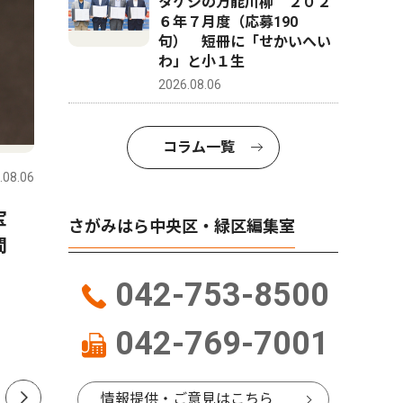
タケシの万能川柳 ２０２
６年７月度（応募190
句） 短冊に「せかいへい
わ」と小１生
2026.08.06
社会
トップニ
コラム一覧
.08.06
さがみはら中央区・緑区
2026.08.06
さがみはら
宝
「地裁相模原に合議制を」
はやぶさ
さがみはら中央区・緑区編集室
期間
協議会55団体に拡大
違い 地
042-753-8500
042-769-7001
情報提供・ご意見はこちら