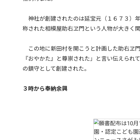
神社が創建されたのは延宝元（１６７３）年
称された相模屋助右ヱ門という人物が大きく
この地に新田村を開こうと計画した助右ヱ門
『おやかた』と尊崇された」と言い伝えられ
の鎮守として創建された。
３時から奉納余興