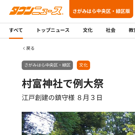
さがみはら中央区・緑区版
すべて
トップニュース
文化
社会
教
戻る
さがみはら中央区・緑区
文化
村富神社で例大祭
江戸創建の鎮守様 ８月３日