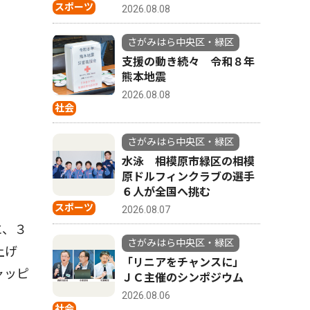
スポーツ
2026.08.08
さがみはら中央区・緑区
支援の動き続々 令和８年
熊本地震
2026.08.08
社会
さがみはら中央区・緑区
水泳 相模原市緑区の相模
原ドルフィンクラブの選手
６人が全国へ挑む
スポーツ
2026.08.07
に、３
さがみはら中央区・緑区
上げ
「リニアをチャンスに」
ャッピ
ＪＣ主催のシンポジウム
2026.08.06
社会