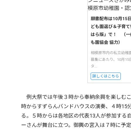
願書配布は10月1
ども園選び＆子育て
はら版」で！ （一
も園協会 協力）
相模原市内の私立幼稚
募集にあたり、10月1
タ...
詳しくはこちら
例大祭では午後３時から奉納余興を楽しむこ
時からすずらんバンドハウスの演奏、４時15
る。５時からは各地区の代表13人が参加する
ーさんが舞台に立つ。御輿の宮入は７時に予