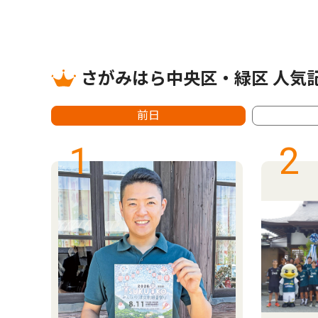
さがみはら中央区・緑区 人気
前日
1
2