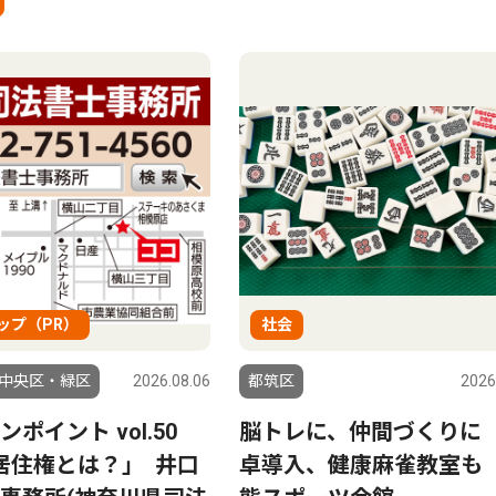
ップ（PR）
社会
中央区・緑区
2026.08.06
都筑区
2026
ンポイント vol.50
脳トレに、仲間づくりに
居住権とは？｣ 井口
卓導入、健康麻雀教室も