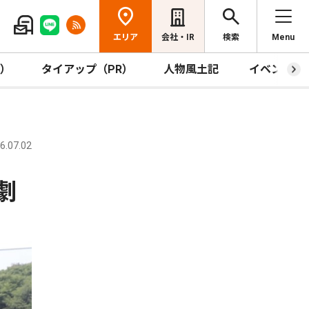
エリア
会社・IR
検索
Menu
R）
タイアップ（PR）
人物風土記
イベント
.07.02
劇