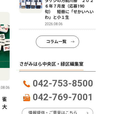
タケシの万能川柳 ２０２
６年７月度（応募190
句） 短冊に「せかいへい
わ」と小１生
2026.08.06
コラム一覧
さがみはら中央区・緑区編集室
042-753-8500
.08.06
042-769-7001
 雀
 大
情報提供・ご意見はこちら