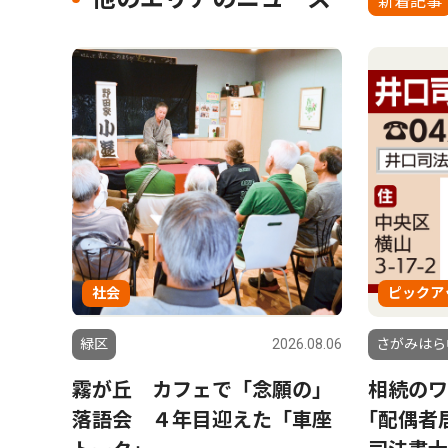
新着記事
社会
ピックア
緑区
2026.08.06
さがみはら
霧が丘 カフェで「念願の」
相続のワ
落語会 ４年目迎えた「車座
｢配偶者