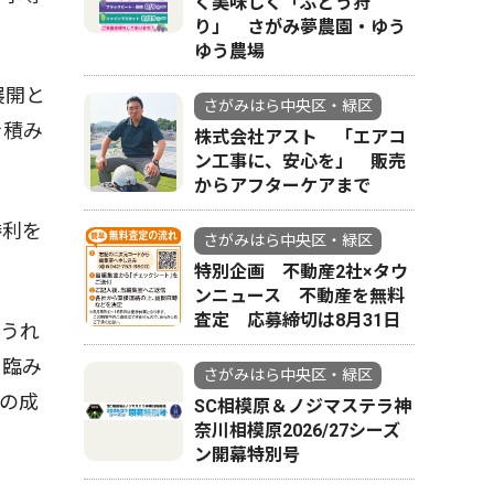
く美味しく「ぶどう狩
り」 さがみ夢農園・ゆう
。
ゆう農場
展開と
さがみはら中央区・緑区
を積み
株式会社アスト 「エアコ
ン工事に、安心を」 販売
からアフターケアまで
勝利を
さがみはら中央区・緑区
特別企画 不動産2社×タウ
ンニュース 不動産を無料
査定 応募締切は8月31日
うれ
に臨み
さがみはら中央区・緑区
の成
SC相模原＆ノジマステラ神
奈川相模原2026/27シーズ
ン開幕特別号