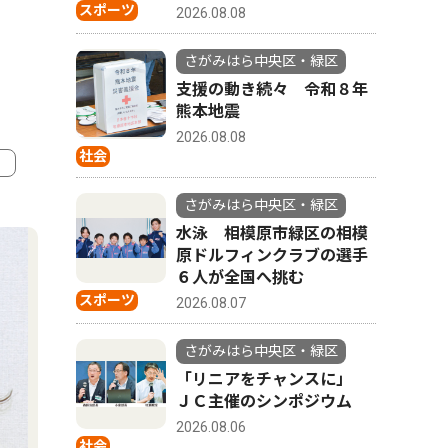
スポーツ
2026.08.08
さがみはら中央区・緑区
支援の動き続々 令和８年
熊本地震
2026.08.08
社会
4
5
さがみはら中央区・緑区
水泳 相模原市緑区の相模
原ドルフィンクラブの選手
６人が全国へ挑む
スポーツ
2026.08.07
さがみはら中央区・緑区
「リニアをチャンスに」
ＪＣ主催のシンポジウム
2026.08.06
社会