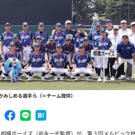
かみしめる選手ら（＝チーム提供）
相模ボーイズ（岩永一志監督）が、第３回メルビック