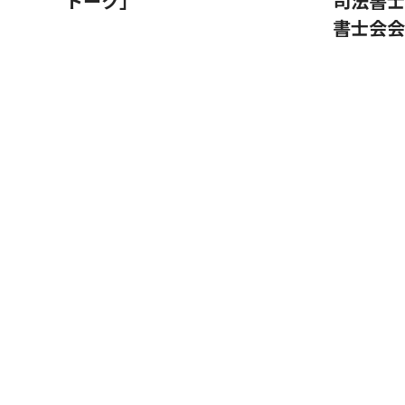
トーク」
司法書士
書士会会