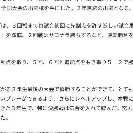
、全国大会の出場権を手にした。２年連続の出場となる
ブは、３回戦まで毎試合初回に先制点を許す厳しい試合
る」を徹底。２回戦はサヨナラ勝ちするなど、逆転勝利
制点を取り、５回、６回と追加点をもぎ取り５―２で
がる３年生最後の大会で優勝することができて、とても
ないプレーができるよう、さらにレベルアップし、本戦
きた３年生で、特に決勝戦は気合を入れて臨んだ。努力
した。