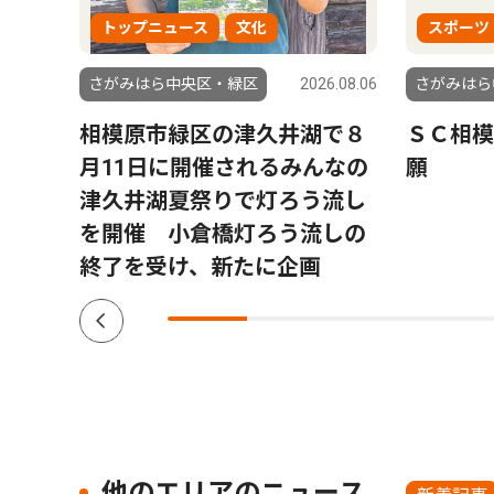
トップニュース
文化
スポーツ
6.08.06
さがみはら中央区・緑区
2026.08.06
さがみはら
相模原市緑区の津久井湖で８
ＳＣ相模
月11日に開催されるみんなの
願
津久井湖夏祭りで灯ろう流し
を開催 小倉橋灯ろう流しの
終了を受け、新たに企画
他のエリアのニュース