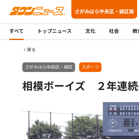
さがみはら中央区・緑区版
すべて
トップニュース
文化
社会
教
戻る
さがみはら中央区・緑区
スポーツ
相模ボーイズ ２年連続