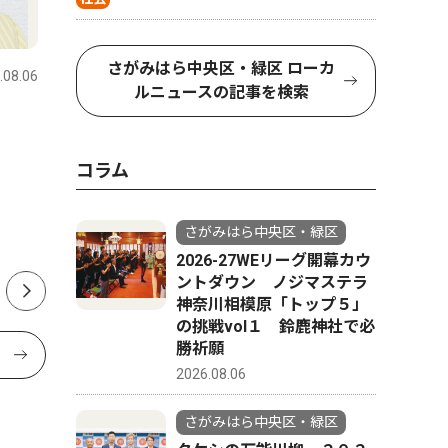
スポーツ
コラム
さがみはら中央区・緑区 ローカ
.08.06
さがみはら中央区・緑区
2026.08.07
さがみはら
ルニュースの記事を検索
水泳 相模原市緑区の相模原
今月はこ
ドルフィンクラブの選手６人
展 見上
コラム
が全国へ挑む
8/1〜8/3
さがみはら中央区・緑区
2026-27WEリーグ開幕カウ
ントダウン ノジマステラ
神奈川相模原「トップ５」
の挑戦vol１ 鈴鹿神社で必
勝祈願
2026.08.06
さがみはら中央区・緑区