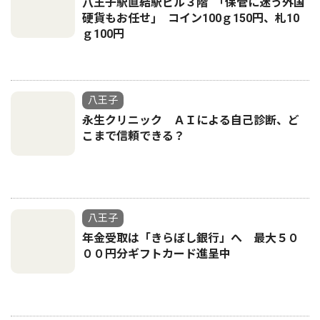
八王子駅直結駅ビル３階 ｢保管に迷う外国
硬貨もお任せ｣ コイン100ｇ150円、札10
ｇ100円
八王子
永生クリニック ＡＩによる自己診断、ど
こまで信頼できる？
八王子
年金受取は「きらぼし銀行」へ 最大５０
００円分ギフトカード進呈中