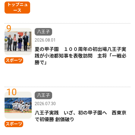
トップニュ
ース
9
八王子
2026.08.01
夏の甲子園 １００周年の初出場八王子実
践が小池都知事を表敬訪問 主将「一戦必
スポーツ
勝で」
10
八王子
2026.07.30
八王子実践 いざ、初の甲子園へ 西東京
で初優勝 創価破り
スポーツ