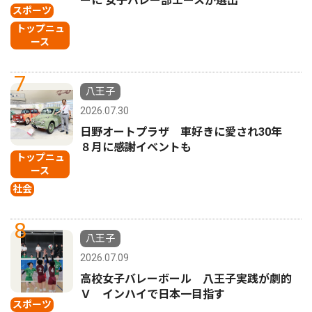
ーに 女子バレー部エースが選出
スポーツ
トップニュ
ース
7
八王子
2026.07.30
日野オートプラザ 車好きに愛され30年
８月に感謝イベントも
トップニュ
ース
社会
8
八王子
2026.07.09
高校女子バレーボール 八王子実践が劇的
Ｖ インハイで日本一目指す
スポーツ