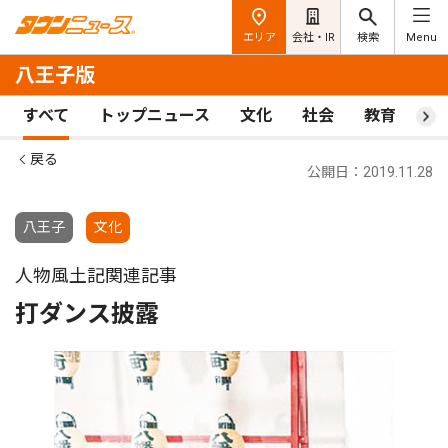
エリア
会社・IR
検索
Menu
八王子版
すべて
トップニュース
文化
社会
教育
ス
戻る
公開日：2019.11.28
八王子
文化
人物風土記関連記事
打ダンス披露