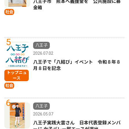
八王子市 熊本へ義援金を 公共施設に募
金箱
社会
5
八王子
2026.07.02
八王子で「八結び」イベント 令和８年８
月８日を記念
トップニュ
ース
社会
6
八王子
2026.05.07
八王子実践大雲さん 日本代表登録メンバ