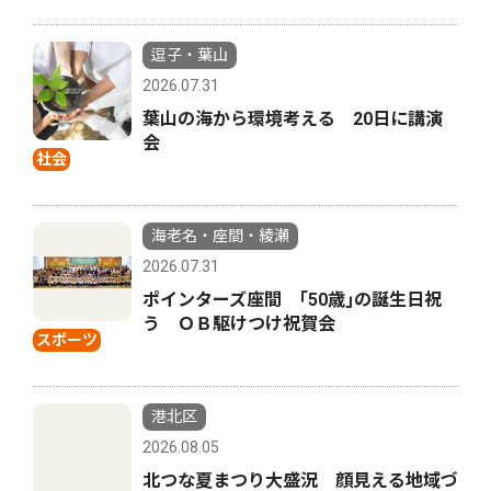
逗子・葉山
2026.07.31
葉山の海から環境考える 20日に講演
会
社会
海老名・座間・綾瀬
2026.07.31
ポインターズ座間 ｢50歳｣の誕生日祝
う ＯＢ駆けつけ祝賀会
スポーツ
港北区
2026.08.05
北つな夏まつり大盛況 顔見える地域づ