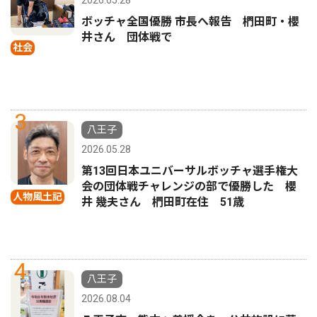
2026.05.28
ボッチャ全国優勝 市長へ報告 椚田町・櫻
井さん 団体戦で
社会
3
八王子
2026.05.28
第13回日本ユニバーサルボッチャ選手権大
会の団体戦チャレンジの部で優勝した 櫻
人物風土記
井 幾夫さん 椚田町在住 51歳
4
八王子
2026.08.04