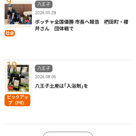
9
八王子
2026.05.28
ボッチャ全国優勝 市長へ報告 椚田町・櫻
井さん 団体戦で
社会
10
八王子
2026.08.06
八王子土産は｢入浴剤｣を
ピックアッ
プ（PR）