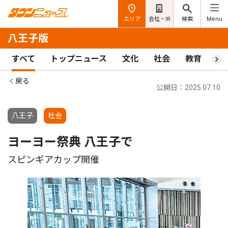
エリア
会社・IR
検索
Menu
八王子版
すべて
トップニュース
文化
社会
教育
ス
戻る
公開日：2025.07.10
八王子
社会
ヨーヨー祭典 八王子で
スピンギアカップ開催