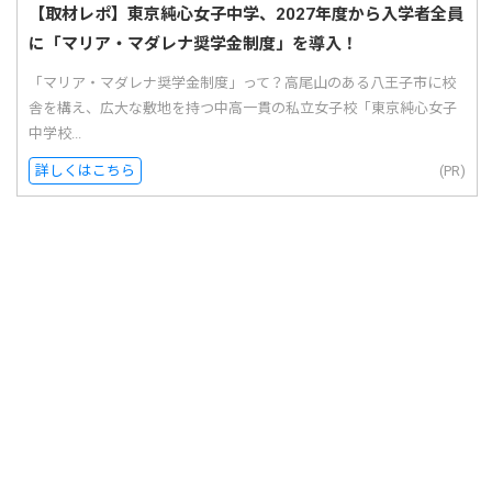
【取材レポ】東京純心女子中学、2027年度から入学者全員
に「マリア・マダレナ奨学金制度」を導入！
「マリア・マダレナ奨学金制度」って？高尾山のある八王子市に校
舎を構え、広大な敷地を持つ中高一貫の私立女子校「東京純心女子
中学校...
詳しくはこちら
(PR)