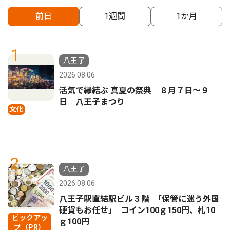
前日
1週間
1か月
1
八王子
2026.08.06
活気で縁結ぶ 真夏の祭典 ８月７日〜９
日 八王子まつり
文化
2
八王子
2026.08.06
八王子駅直結駅ビル３階 ｢保管に迷う外国
硬貨もお任せ｣ コイン100ｇ150円、札10
ピックアッ
ｇ100円
プ（PR）