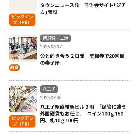
タウンニュース発 自治会サイト｢ジチ
カ｣開設
ピックアッ
プ（PR）
横須賀・三浦
2026.08.07
命と向き合う２日間 実相寺で20回目
の寺子屋
教育
八王子
2026.08.06
八王子駅直結駅ビル３階 ｢保管に迷う
外国硬貨もお任せ｣ コイン100ｇ150
ピックアッ
円、札10ｇ100円
プ（PR）