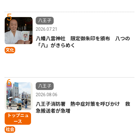
5
八王子
2026.07.21
八幡八雲神社 限定御朱印を頒布 八つの
「八」がきらめく
文化
6
八王子
2026.08.06
八王子消防署 熱中症対策を呼びかけ 救
急搬送者が急増
トップニュ
ース
社会