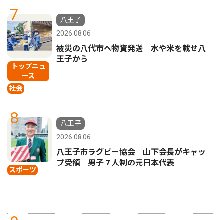
7
八王子
2026.08.06
被災の八代市へ物資発送 水や米を載せ八
王子から
トップニュ
ース
社会
8
八王子
2026.08.06
八王子市ラグビー協会 山下会長がキャッ
プ受領 男子７人制の元日本代表
スポーツ