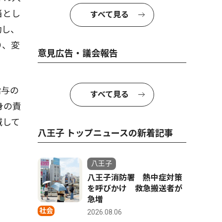
当とし
すべて見る
勤し、
り、変
意見広告・議会報告
給与の
すべて見る
身の責
減して
八王子 トップニュースの新着記事
八王子
八王子消防署 熱中症対策
を呼びかけ 救急搬送者が
急増
社会
2026.08.06