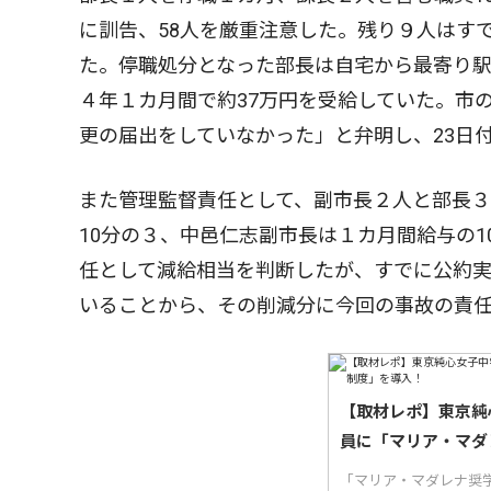
に訓告、58人を厳重注意した。残り９人はす
た。停職処分となった部長は自宅から最寄り
４年１カ月間で約37万円を受給していた。市
更の届出をしていなかった」と弁明し、23日
また管理監督責任として、副市長２人と部長
10分の３、中邑仁志副市長は１カ月間給与の
任として減給相当を判断したが、すでに公約実
いることから、その削減分に今回の事故の責
【取材レポ】東京純
員に「マリア・マダ
「マリア・マダレナ奨