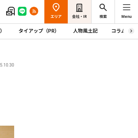
エリア
会社・IR
検索
Menu
R）
タイアップ（PR）
人物風土記
コラム
.10.30