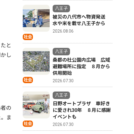
八王子
被災の八代市へ物資発送
水や米を載せ八王子から
2026.08.06
社会
したと
八王子
明かし
桑都の杜公園内広場 広域
避難場所に指定 ８月から
供用開始
社会
2026.07.30
八王子
日野オートプラザ 車好き
係者の
に愛され30年 ８月に感謝
イベントも
た。ま
社会
2026.07.30