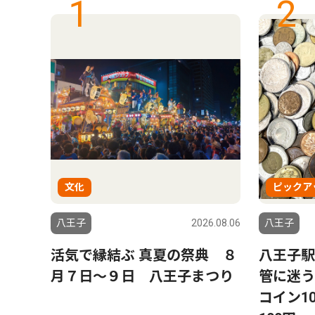
1
2
文化
ピックア
6.08.06
八王子
2026.08.06
八王子
山下
活気で縁結ぶ 真夏の祭典 ８
八王子駅
子７
月７日〜９日 八王子まつり
管に迷
コイン10