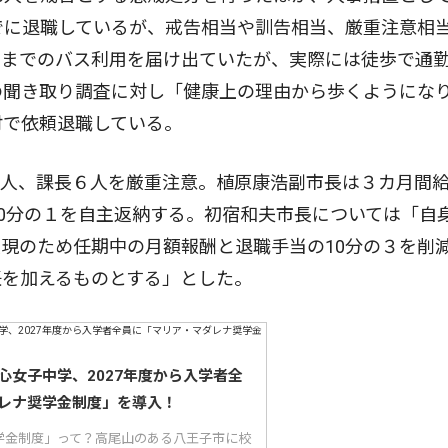
でに退職しているが、戒告相当や訓告相当、厳重注意相
駅までのバス利用を届け出ていたが、実際には徒歩で通
の聞き取り調査に対し「健康上の理由から歩くようにな
付で依頼退職している。
３人、課長６人を厳重注意。植原康浩副市長は３カ月間
10分の１を自主返納する。初宿和夫市長については「自
現のため任期中の月額報酬と退職手当の10分の３を削
任を加えるものとする」とした。
心女子中学、2027年度から入学者全
レナ奨学金制度」を導入！
学金制度」って？高尾山のある八王子市に校