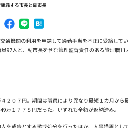
で謝罪する市長と副市長
共交通機関の利用を申請して通勤手当を不正に受給して
職員97人と、副市長を含む管理監督責任のある管理職11
万４２０７円。期間は職員により異なり最短１カ月から
49万１７７８円だった。いずれも全額が返納済み。
0人を戒告とする懲戒処分を行ったほか、人事措置として