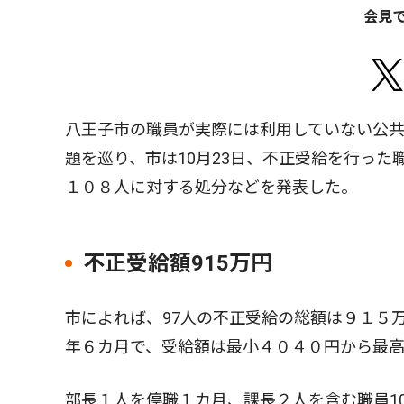
会見
八王子市の職員が実際には利用していない公
題を巡り、市は10月23日、不正受給を行った
１０８人に対する処分などを発表した。
不正受給額915万円
市によれば、97人の不正受給の総額は９１５
年６カ月で、受給額は最小４０４０円から最高
部長１人を停職１カ月、課長２人を含む職員1