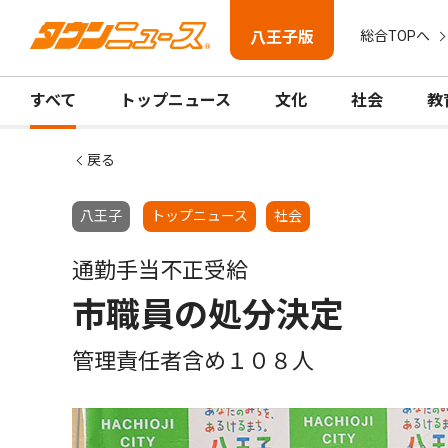
八王子版
総合TOPへ
すべて
トップニュース
文化
社会
教
戻る
八王子
トップニュース
社会
通勤手当不正受給
市職員の処分決定
管理責任者含め１０８人