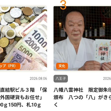
3
ップ（PR）
文化
2026.08.06
八王子
2026
直結駅ビル３階 ｢保
八幡八雲神社 限定御朱
う外国硬貨もお任せ｣
頒布 八つの「八」がき
0ｇ150円、札10ｇ
く