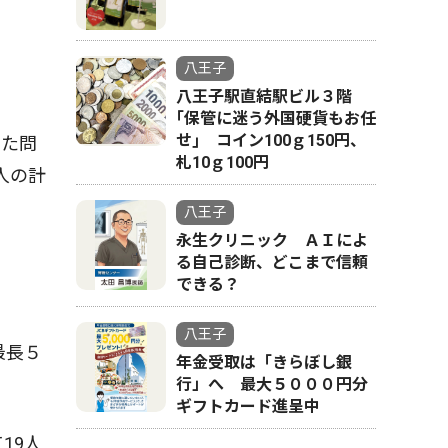
八王子
八王子駅直結駅ビル３階
｢保管に迷う外国硬貨もお任
せ｣ コイン100ｇ150円、
いた問
札10ｇ100円
人の計
八王子
永生クリニック ＡＩによ
る自己診断、どこまで信頼
できる？
八王子
最長５
年金受取は「きらぼし銀
行」へ 最大５０００円分
ギフトカード進呈中
19人