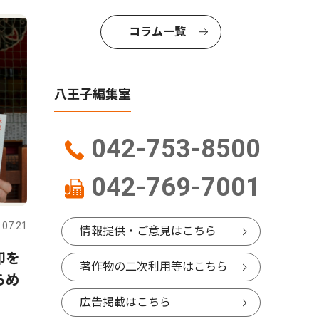
4
5
コラム一覧
八王子編集室
042-753-8500
042-769-7001
社会
社会
.07.21
八王子
2026.08.06
八王子
情報提供・ご意見はこちら
印を
魅惑の紫かき氷 八王子産ブ
八王子商
著作物の二次利用等はこちら
らめ
ルーベリー使用
園」に役
金２００
広告掲載はこちら