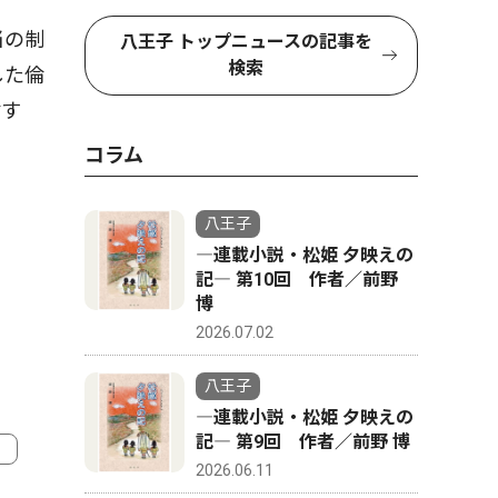
当の制
八王子 トップニュースの記事を
検索
した倫
討す
コラム
八王子
―連載小説・松姫 夕映えの
記― 第10回 作者／前野
博
2026.07.02
八王子
―連載小説・松姫 夕映えの
記― 第9回 作者／前野 博
2026.06.11