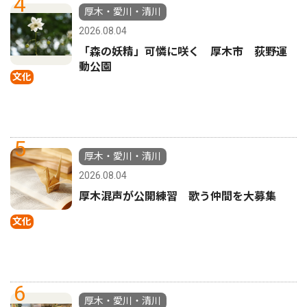
4
厚木・愛川・清川
2026.08.04
「森の妖精」可憐に咲く 厚木市 荻野運
動公園
文化
5
厚木・愛川・清川
2026.08.04
厚木混声が公開練習 歌う仲間を大募集
文化
6
厚木・愛川・清川