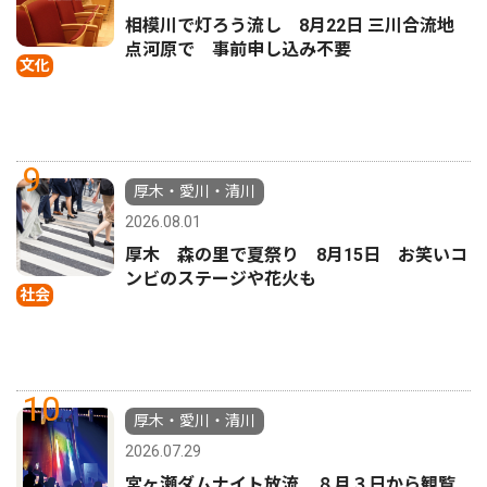
相模川で灯ろう流し 8月22日 三川合流地
点河原で 事前申し込み不要
文化
9
厚木・愛川・清川
2026.08.01
厚木 森の里で夏祭り 8月15日 お笑いコ
ンビのステージや花火も
社会
10
厚木・愛川・清川
2026.07.29
宮ヶ瀬ダムナイト放流 ８月３日から観覧