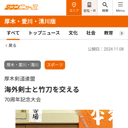
エリア
会社・IR
検索
Menu
厚木・愛川・清川版
すべて
トップニュース
文化
社会
教育
ス
戻る
公開日：2024.11.08
厚木・愛川・清川
スポーツ
厚木剣道連盟
海外剣士と竹刀を交える
70周年記念大会