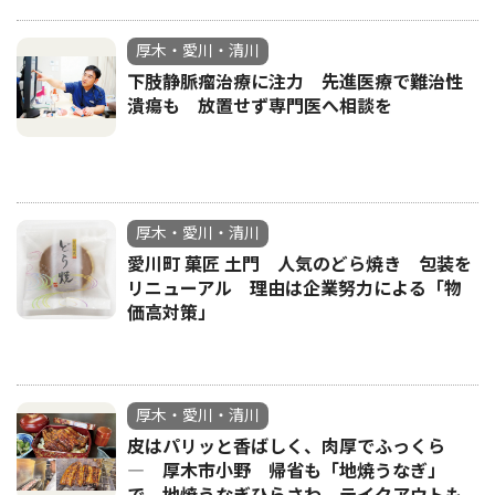
厚木・愛川・清川
下肢静脈瘤治療に注力 先進医療で難治性
潰瘍も 放置せず専門医へ相談を
厚木・愛川・清川
愛川町 菓匠 土門 人気のどら焼き 包装を
リニューアル 理由は企業努力による「物
価高対策」
厚木・愛川・清川
皮はパリッと香ばしく、肉厚でふっくら
― 厚木市小野 帰省も「地焼うなぎ」