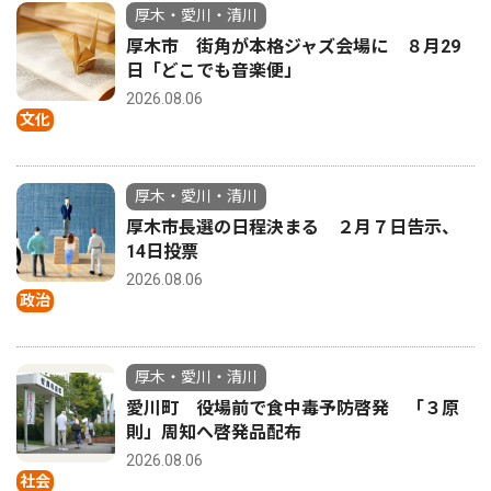
厚木・愛川・清川
厚木市 街角が本格ジャズ会場に ８月29
日「どこでも音楽便」
2026.08.06
文化
厚木・愛川・清川
厚木市長選の日程決まる ２月７日告示、
14日投票
2026.08.06
政治
厚木・愛川・清川
愛川町 役場前で食中毒予防啓発 「３原
則」周知へ啓発品配布
2026.08.06
社会