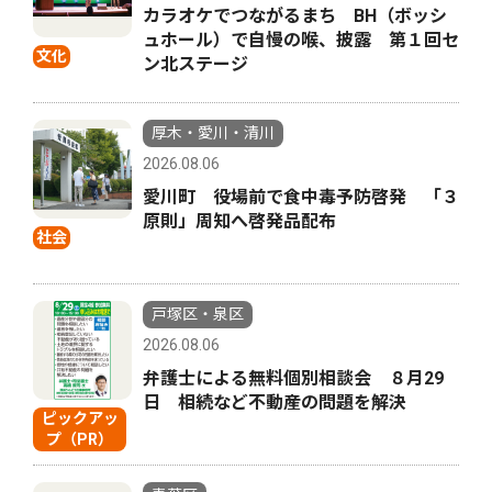
カラオケでつながるまち BH（ボッシ
ュホール）で自慢の喉、披露 第１回セ
文化
ン北ステージ
厚木・愛川・清川
2026.08.06
愛川町 役場前で食中毒予防啓発 「３
原則」周知へ啓発品配布
社会
戸塚区・泉区
2026.08.06
弁護士による無料個別相談会 ８月29
日 相続など不動産の問題を解決
ピックアッ
プ（PR）