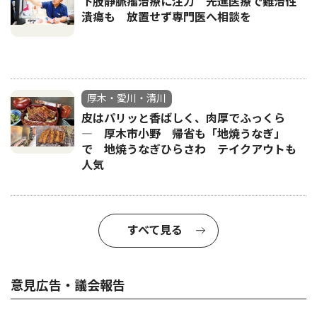
下肢静脈瘤治療に注力 先進医療で難治性
潰瘍も 放置せず専門医へ相談を
厚木・愛川・清川
皮はパリッと香ばしく、肉厚でふっくら
― 厚木市小野 帰省も「地焼うなぎ」
で 地焼うなぎひらさわ テイクアウトも
人気
すべて見る
意見広告・議会報告