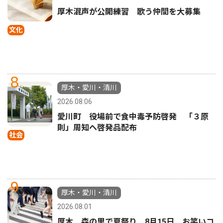
厚木混声が公開練習 歌う仲間を大募集
文化
8
厚木・愛川・清川
2026.08.06
愛川町 役場前で食中毒予防啓発 「３原
則」周知へ啓発品配布
社会
9
厚木・愛川・清川
2026.08.01
厚木 森の里で夏祭り 8月15日 お笑いコ