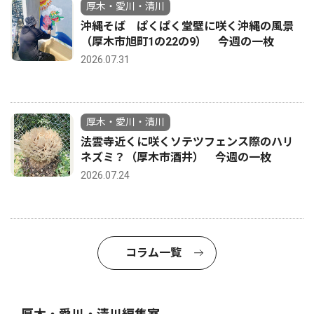
厚木・愛川・清川
沖縄そば ぱくぱく堂壁に咲く沖縄の風景
（厚木市旭町1の22の9） 今週の一枚
2026.07.31
厚木・愛川・清川
法雲寺近くに咲くソテツフェンス際のハリ
ネズミ？（厚木市酒井） 今週の一枚
2026.07.24
コラム一覧