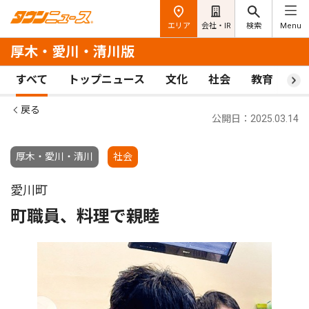
エリア
会社・IR
検索
Menu
厚木・愛川・清川版
すべて
トップニュース
文化
社会
教育
ス
戻る
公開日：2025.03.14
厚木・愛川・清川
社会
愛川町
町職員、料理で親睦