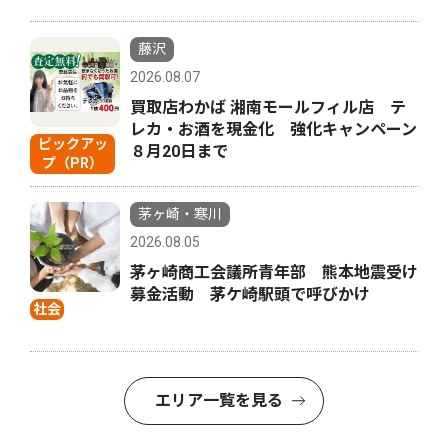
藤沢
2026.08.07
買取店わかば 湘南モールフィル店 テ
レカ・お酒を現金化 強化キャンペーン
ピックアッ
８月20日まで
プ（PR）
茅ヶ崎・寒川
2026.08.05
茅ヶ崎商工会議所青年部 熊本地震受け
募金活動 茅ケ崎駅頭で呼びかけ
社会
エリア一覧を見る