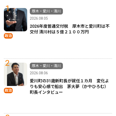
1
厚木・愛川・清川
2026.08.05
2026年度普通交付税 厚木市と愛川町は不
交付 清川村は５億２１００万円
政治
2
厚木・愛川・清川
2026.08.06
愛川町の31歳新町長が就任１カ月 変化よ
りも安心感で船出 茅大夢（かやひろむ）
政治
町長インタビュー