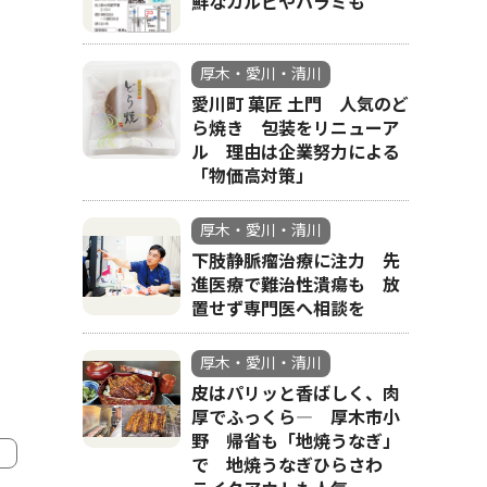
鮮なカルビやハラミも
厚木・愛川・清川
愛川町 菓匠 土門 人気のど
ら焼き 包装をリニューア
ル 理由は企業努力による
「物価高対策」
厚木・愛川・清川
下肢静脈瘤治療に注力 先
進医療で難治性潰瘍も 放
置せず専門医へ相談を
厚木・愛川・清川
皮はパリッと香ばしく、肉
厚でふっくら― 厚木市小
野 帰省も「地焼うなぎ」
で 地焼うなぎひらさわ