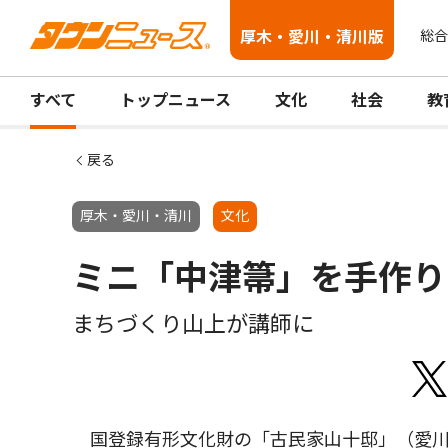
厚木・愛川・清川版
総合
すべて
トップニュース
文化
社会
教
戻る
厚木・愛川・清川
文化
ミニ「中津箒」を手作り
まちづくり山上が講師に
国登録有形文化財の「古民家山十邸」（愛川