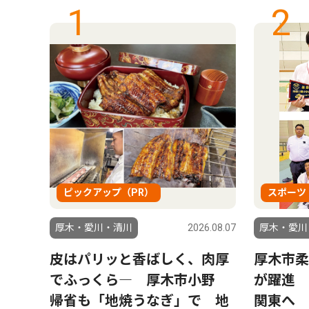
1
2
ピックアップ（PR）
スポーツ
6.08.04
厚木・愛川・清川
2026.08.07
厚木・愛川
う仲
皮はパリッと香ばしく、肉厚
厚木市柔
でふっくら― 厚木市小野
が躍進 
帰省も「地焼うなぎ」で 地
関東へ