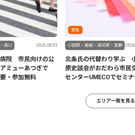
文化
・清川
2026.08.03
小田原・箱根・湯河原・真鶴
2026
病院 市民向けの公
北条氏の代替わり学ぶ 
 アミューあつぎで
原史談会がおだわら市民
要・参加無料
センターUMECOでセミナ
エリア一覧を見る