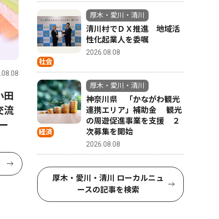
厚木・愛川・清川
清川村でＤＸ推進 地域活
性化起業人を委嘱
2026.08.08
社会
.08.08
厚木・愛川・清川
小田
神奈川県 「かながわ観光
交流
連携エリア」補助金 観光
の周遊促進事業を支援 ２
ー
次募集を開始
経済
2026.08.08
厚木・愛川・清川 ローカルニュ
ースの記事を検索