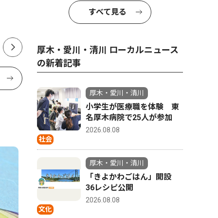
長インタ
すべて見る
厚木・愛川・清川 ローカルニュース
の新着記事
厚木・愛川・清川
小学生が医療職を体験 東
名厚木病院で25人が参加
2026.08.08
社会
厚木・愛川・清川
「きよかわごはん」開設
36レシピ公開
2026.08.08
文化