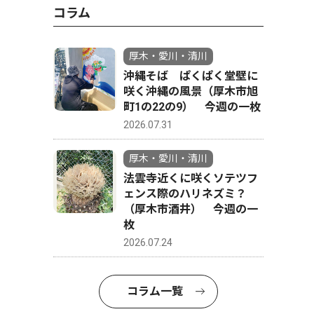
コラム
厚木・愛川・清川
沖縄そば ぱくぱく堂壁に
咲く沖縄の風景（厚木市旭
町1の22の9） 今週の一枚
2026.07.31
厚木・愛川・清川
法雲寺近くに咲くソテツフ
ェンス際のハリネズミ？
（厚木市酒井） 今週の一
枚
2026.07.24
コラム一覧