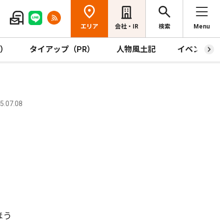
エリア
会社・IR
検索
Menu
R）
タイアップ（PR）
人物風土記
イベント
.07.08
ほう