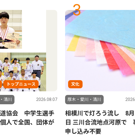
3
トップニュース
文化
・清川
2026.08.07
厚木・愛川・清川
2026
道協会 中学生選手
相模川で灯ろう流し 8月
個人で全国、団体が
日 三川合流地点河原で 
申し込み不要