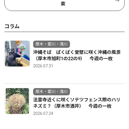
索
コラム
厚木・愛川・清川
沖縄そば ぱくぱく堂壁に咲く沖縄の風景
（厚木市旭町1の22の9） 今週の一枚
2026.07.31
厚木・愛川・清川
法雲寺近くに咲くソテツフェンス際のハリ
ネズミ？（厚木市酒井） 今週の一枚
2026.07.24