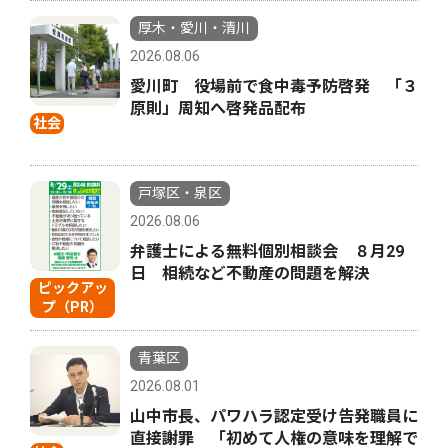
厚木・愛川・清川
2026.08.06
愛川町 役場前で食中毒予防啓発 「３
原則」周知へ啓発品配布
社会
戸塚区・泉区
2026.08.06
弁護士による無料個別相談会 ８月29
日 相続など不動産の問題を解決
ピックアッ
プ（PR）
青葉区
2026.08.01
山中市長、パワハラ認定受け告発職員に
直接謝罪 「初めて人権の意味を理解で