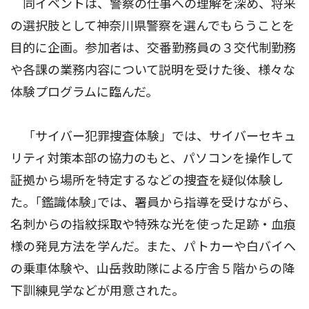
同イベントは、警察の仕事への理解を深め、将来
の選択肢として神奈川県警察を選んでもらうことを
目的に企画。参加者は、交番勤務員の３交代制勤務
や各課の業務内容について説明を受けた後、様々な
体験プログラムに臨んだ。
「サイバー犯罪捜査体験」では、サイバーセキュ
リティ対策本部の協力のもと、パソコンを操作して
証拠から場所を特定するなどの捜査を疑似体験し
た。｢鑑識体験｣では、署員から指導を受けながら、
名刺からの指紋採取や特殊な光を使った足跡・血痕
様の発見方法を学んだ。また、パトカーや白バイへ
の乗車体験や、山岳救助隊による庁舎５階からの降
下訓練見学などが用意された。