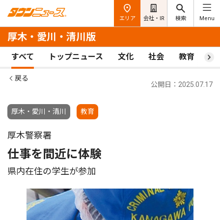
エリア
会社・IR
検索
Menu
厚木・愛川・清川版
すべて
トップニュース
文化
社会
教育
ス
戻る
公開日：2025.07.17
厚木・愛川・清川
教育
厚木警察署
仕事を間近に体験
県内在住の学生が参加