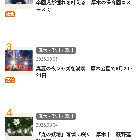
卒園児が憧れを叶える 厚木の保育園コス
モスで
社会
3
厚木・愛川・清川
2026.08.05
真夏の夜ジャズを満喫 厚木公園で8月20・
21日
文化
4
厚木・愛川・清川
2026.08.04
「森の妖精」可憐に咲く 厚木市 荻野運