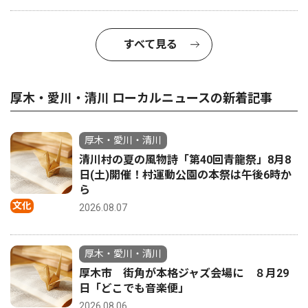
すべて見る
厚木・愛川・清川 ローカルニュースの新着記事
厚木・愛川・清川
清川村の夏の風物詩「第40回青龍祭」8月8
日(土)開催！村運動公園の本祭は午後6時か
ら
文化
2026.08.07
厚木・愛川・清川
厚木市 街角が本格ジャズ会場に ８月29
日「どこでも音楽便」
2026.08.06