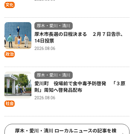
文化
厚木・愛川・清川
厚木市長選の日程決まる ２月７日告示、
14日投票
2026.08.06
政治
厚木・愛川・清川
愛川町 役場前で食中毒予防啓発 「３原
則」周知へ啓発品配布
2026.08.06
社会
厚木・愛川・清川 ローカルニュースの記事を検