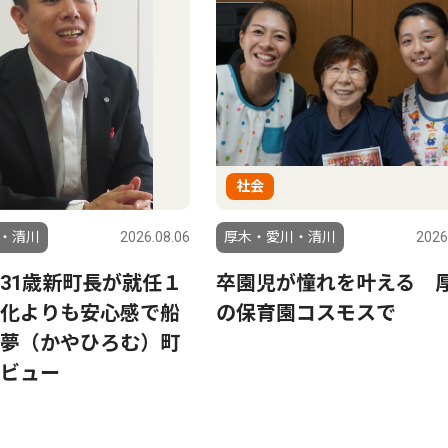
社会
・清川
2026.08.06
厚木・愛川・清川
2026
31歳新町長が就任１
卒園児が憧れを叶える 
化よりも安心感で船
の保育園コスモスで
夢（かやひろむ）町
ビュー