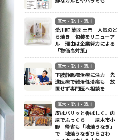
鮮なカルビやハラミも
厚木・愛川・清川
愛川町 菓匠 土門 人気のど
ら焼き 包装をリニューア
ル 理由は企業努力による
「物価高対策」
厚木・愛川・清川
下肢静脈瘤治療に注力 先
進医療で難治性潰瘍も 放
置せず専門医へ相談を
厚木・愛川・清川
皮はパリッと香ばしく、肉
厚でふっくら― 厚木市小
野 帰省も「地焼うなぎ」
で 地焼うなぎひらさわ