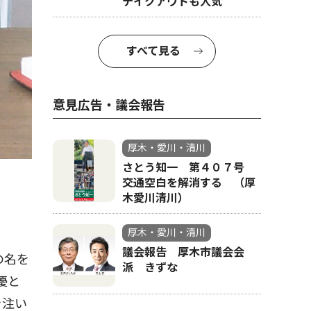
テイクアウトも人気
すべて見る
意見広告・議会報告
厚木・愛川・清川
さとう知一 第４０７号
交通空白を解消する （厚
木愛川清川）
厚木・愛川・清川
議会報告 厚木市議会会
の名を
派 きずな
優と
を注い