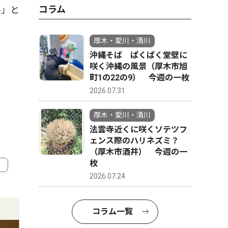
コラム
い」と
厚木・愛川・清川
沖縄そば ぱくぱく堂壁に
咲く沖縄の風景（厚木市旭
町1の22の9） 今週の一枚
2026.07.31
厚木・愛川・清川
法雲寺近くに咲くソテツフ
ェンス際のハリネズミ？
（厚木市酒井） 今週の一
枚
2026.07.24
4
5
コラム一覧