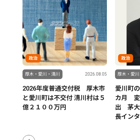
政治
政治
6.08.01
厚木・愛川・清川
2026.08.05
厚木・愛川
8月
2026年度普通交付税 厚木市
愛川町の
ステー
と愛川町は不交付 清川村は５
カ月 変
億２１００万円
出 茅大
長インタ