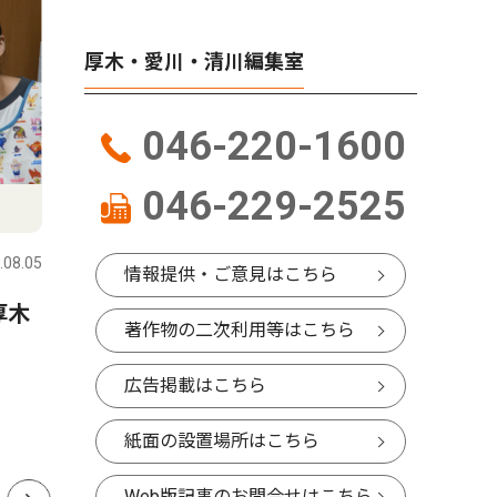
厚木・愛川・清川編集室
046-220-1600
046-229-2525
文化
ピックアッ
.08.05
厚木・愛川・清川
2026.08.05
厚木・愛川
情報提供・ご意見はこちら
厚木
真夏の夜ジャズを満喫 厚木
皮はパリ
著作物の二次利用等はこちら
公園で8月20・21日
でふっく
帰省も「
広告掲載はこちら
焼うなぎ
紙面の設置場所はこちら
ウトも人
Web版記事のお問合せはこちら