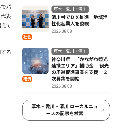
ルでバ
厚木・愛川・清川
本代表
清川村でＤＸ推進 地域活
性化起業人を委嘱
据えて
2026.08.08
社会
厚木・愛川・清川
関する
神奈川県 「かながわ観光
連携エリア」補助金 観光
の周遊促進事業を支援 ２
次募集を開始
経済
2026.08.08
厚木・愛川・清川 ローカルニュ
ースの記事を検索