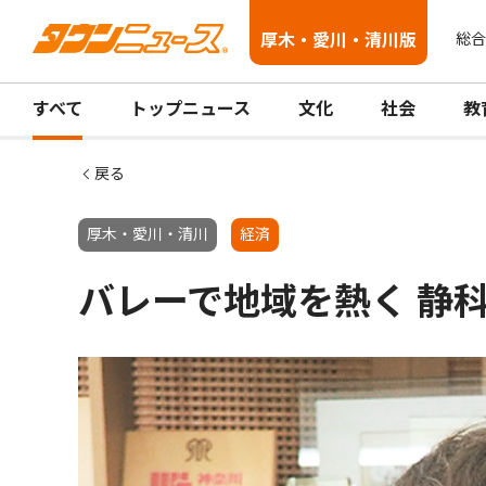
厚木・愛川・清川版
総合
すべて
トップニュース
文化
社会
教
戻る
厚木・愛川・清川
経済
バレーで地域を熱く 静