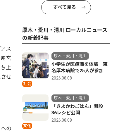
すべて見る
厚木・愛川・清川 ローカルニュース
の新着記事
プアス
厚木・愛川・清川
や運営
小学生が医療職を体験 東
立ち上
名厚木病院で25人が参加
足させ
2026.08.08
社会
厚木・愛川・清川
「きよかわごはん」開設
36レシピ公開
2026.08.08
文化
」への