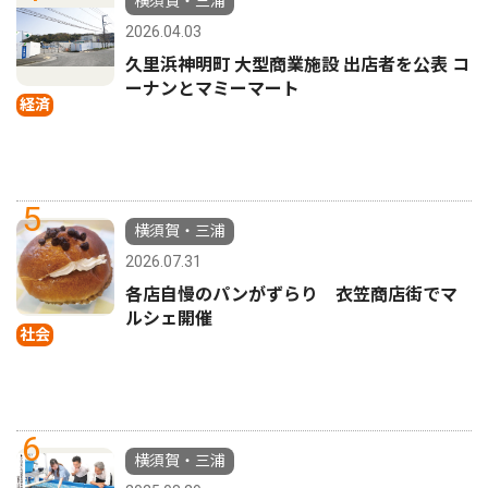
横須賀・三浦
2026.04.03
久里浜神明町 大型商業施設 出店者を公表 コ
ーナンとマミーマート
経済
5
横須賀・三浦
2026.07.31
各店自慢のパンがずらり 衣笠商店街でマ
ルシェ開催
社会
6
横須賀・三浦