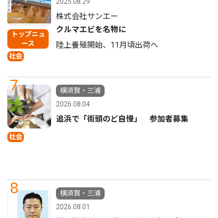
2025.08.29
株式会社サンエー
クルマエビを名物に
トップニュ
ース
陸上養殖開始、11月頃出荷へ
社会
7
横須賀・三浦
2026.08.04
追浜で「街頭のど自慢」 参加者募集
社会
8
横須賀・三浦
2026.08.01