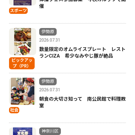
催
スポーツ
伊勢原
2026.07.31
数量限定のオムライスプレート レスト
ランCIZA 希少なみやじ豚が絶品
ピックアッ
プ（PR）
伊勢原
2026.07.31
朝食の大切さ知って 南公民館で料理教
室
社会
神奈川区