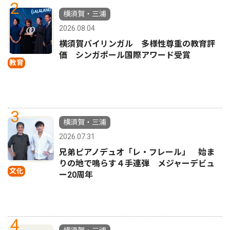
2
横須賀・三浦
2026.08.04
横須賀バイリンガル 多様性尊重の教育評
価 シンガポール国際アワード受賞
教育
3
横須賀・三浦
2026.07.31
兄弟ピアノデュオ「レ・フレール」 始ま
りの地で鳴らす４手連弾 メジャーデビュ
文化
ー20周年
4