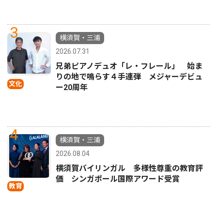
3
横須賀・三浦
2026.07.31
兄弟ピアノデュオ「レ・フレール」 始ま
りの地で鳴らす４手連弾 メジャーデビュ
文化
ー20周年
4
横須賀・三浦
2026.08.04
横須賀バイリンガル 多様性尊重の教育評
価 シンガポール国際アワード受賞
教育