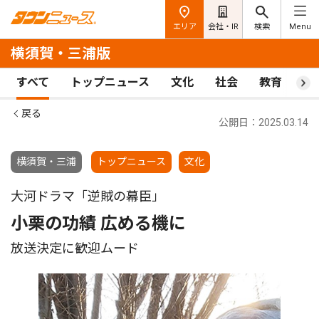
エリア
会社・IR
検索
Menu
横須賀・三浦版
すべて
トップニュース
文化
社会
教育
ス
戻る
公開日：2025.03.14
横須賀・三浦
トップニュース
文化
大河ドラマ「逆賊の幕臣」
小栗の功績 広める機に
放送決定に歓迎ムード