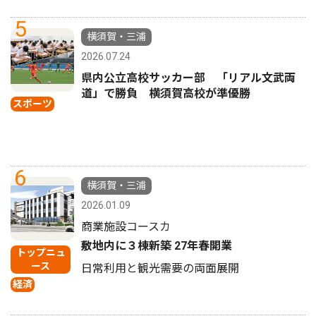
5
横須賀・三浦
2026.07.24
県内公立高校サッカー部 「リアル文武両
道」で勝負 横須賀高校が準優勝
スポーツ
6
横須賀・三浦
2026.01.09
商業施設コースカ
敷地内に３棟新築 27年春開業
トップニュ
ース
日常利用と観光需要の両面展開
経済