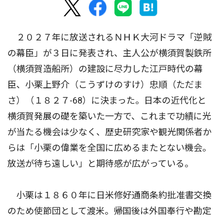
２０２７年に放送されるＮＨＫ大河ドラマ「逆賊
の幕臣」が３日に発表され、主人公が横須賀製鉄所
（横須賀造船所）の建設に尽力した江戸時代の幕
臣、小栗上野介（こうずけのすけ）忠順（ただま
さ）（１８２７-68）に決まった。日本の近代化と
横須賀発展の礎を築いた一方で、これまで功績に光
が当たる機会は少なく、歴史研究家や観光関係者か
らは「小栗の偉業を全国に広めるまたとない機会。
放送が待ち遠しい」と期待感が広がっている。
小栗は１８６０年に日米修好通商条約批准書交換
のため使節団として渡米。帰国後は外国奉行や勘定