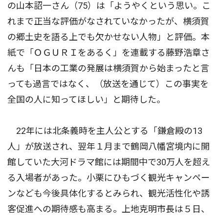
の山本詔一さん（75）は「ようやくという思い。こ
れまで正当な評価がなされていなかったが、横須賀
の郷土史を語る上でも欠かせない人物」と評価。本
紙で「ＯＧＵＲＩをあるく」を連載する藤野浩章さ
んも「日本の工業の発展は横須賀から始まったと言
っても過言ではなく、（放送を通じて）この事実を
全国の人に知ってほしい」と期待した。
22年には北条義時を主人公とする「鎌倉殿の13
人」が放送され、翌年１月まで鶴岡八幡宮境内に開
館していた大河ドラマ館には期間中で30万人を超え
る入場者があった。小栗にひもづく観光キャンペー
ンなども今後具体化するとみられ、観光活性化や誘
客促進への期待感も高まる。上地克明市長は５日、