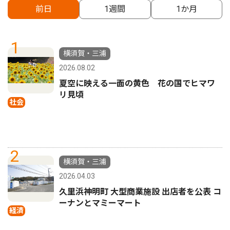
前日
1週間
1か月
1
横須賀・三浦
2026.08.02
夏空に映える一面の黄色 花の国でヒマワ
リ見頃
社会
2
横須賀・三浦
2026.04.03
久里浜神明町 大型商業施設 出店者を公表 コ
ーナンとマミーマート
経済