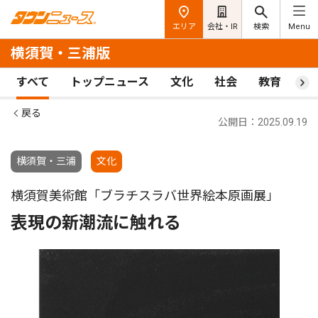
エリア
会社・IR
検索
Menu
横須賀・三浦版
すべて
トップニュース
文化
社会
教育
ス
戻る
公開日：2025.09.19
横須賀・三浦
文化
横須賀美術館「ブラチスラバ世界絵本原画展」
表現の新潮流に触れる