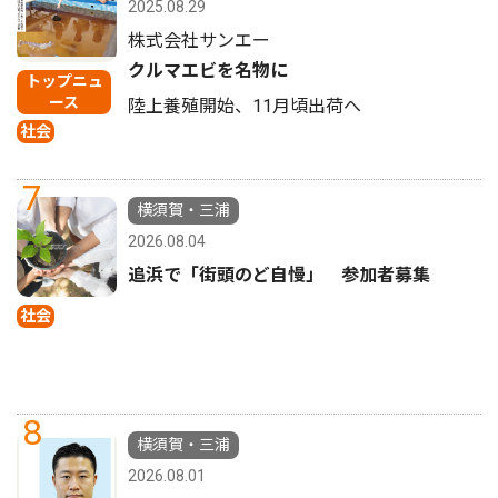
2025.08.29
株式会社サンエー
クルマエビを名物に
トップニュ
ース
陸上養殖開始、11月頃出荷へ
社会
7
横須賀・三浦
2026.08.04
追浜で「街頭のど自慢」 参加者募集
社会
8
横須賀・三浦
2026.08.01