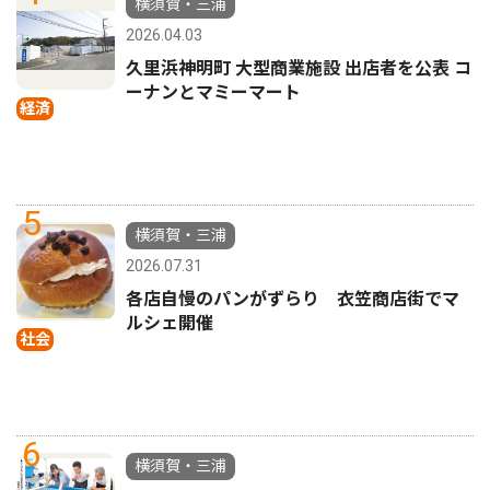
横須賀・三浦
2026.04.03
久里浜神明町 大型商業施設 出店者を公表 コ
ーナンとマミーマート
経済
5
横須賀・三浦
2026.07.31
各店自慢のパンがずらり 衣笠商店街でマ
ルシェ開催
社会
6
横須賀・三浦