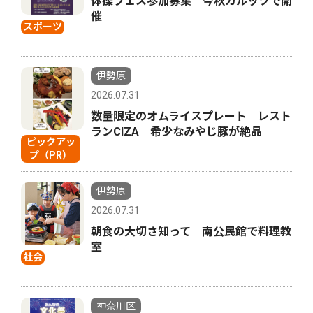
体操フェス参加募集 今秋カルッツで開
催
スポーツ
伊勢原
2026.07.31
数量限定のオムライスプレート レスト
ランCIZA 希少なみやじ豚が絶品
ピックアッ
プ（PR）
伊勢原
2026.07.31
朝食の大切さ知って 南公民館で料理教
室
社会
神奈川区