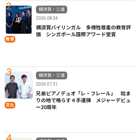
2
横須賀・三浦
2026.08.04
横須賀バイリンガル 多様性尊重の教育評
価 シンガポール国際アワード受賞
教育
3
横須賀・三浦
2026.07.31
兄弟ピアノデュオ「レ・フレール」 始ま
りの地で鳴らす４手連弾 メジャーデビュ
文化
ー20周年
4