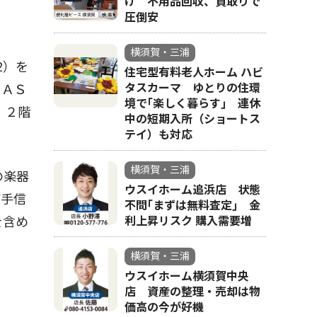
け 不用品回収、買取りで
圧倒安
横須賀・三浦
2）を
住宅型有料老人ホーム ハビ
タスカーマ ゆとりの住環
ÑＡＳ
境で｢楽しく暮らす｣ 連休
。２階
中の短期入所（ショートス
テイ）も対応
横須賀・三浦
の楽器
ウスイホーム追浜店 状態
が手信
不問｢まずは無料査定｣ 金
を含め
利上昇リスク 購入需要増
横須賀・三浦
ウスイホーム横須賀中央
店 資産の整理・売却は物
価高の今が好機