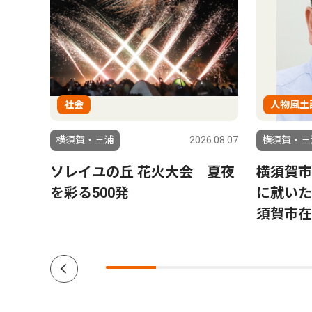
社会
人物風土
6.08.07
横須賀・三浦
2026.08.07
横須賀・三
う）
ソレイユの丘 花火大会 夏夜
横須賀市
銀幕
を彩る500発
に就いた
三浦
須賀市在
ク