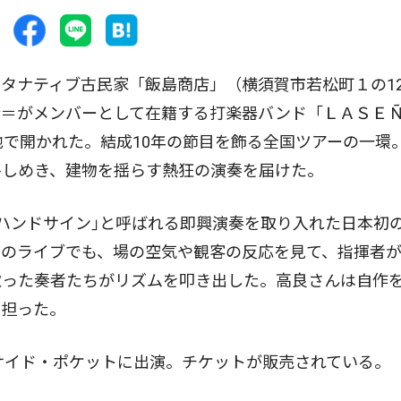
タナティブ古民家「飯島商店」（横須賀市若松町１の1
＝がメンバーとして在籍する打楽器バンド「ＬＡＳＥ 
地で開かれた。結成10年の節目を飾る全国ツアーの一環
ひしめき、建物を揺らす熱狂の演奏を届けた。
ハンドサイン｣と呼ばれる即興演奏を取り入れた日本初
日のライブでも、場の空気や観客の反応を見て、指揮者
取った奏者たちがリズムを叩き出した。高良さんは自作
を担った。
サイド・ポケットに出演。チケットが販売されている。