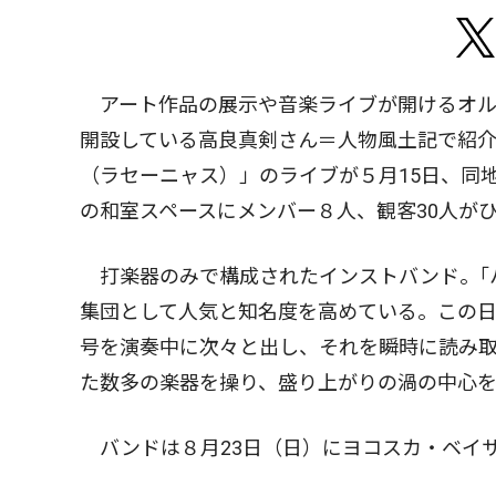
アート作品の展示や音楽ライブが開けるオル
開設している高良真剣さん＝人物風土記で紹介
（ラセーニャス）」のライブが５月15日、同
の和室スペースにメンバー８人、観客30人が
打楽器のみで構成されたインストバンド。｢
集団として人気と知名度を高めている。この
号を演奏中に次々と出し、それを瞬時に読み
た数多の楽器を操り、盛り上がりの渦の中心
バンドは８月23日（日）にヨコスカ・ベイ