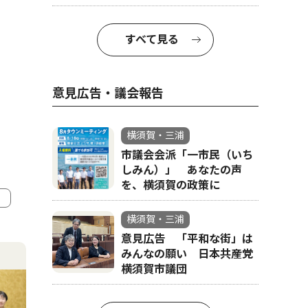
すべて見る
意見広告・議会報告
横須賀・三浦
市議会会派「一市民（いち
しみん）」 あなたの声
を、横須賀の政策に
横須賀・三浦
4
5
意見広告 「平和な街」は
みんなの願い 日本共産党
横須賀市議団