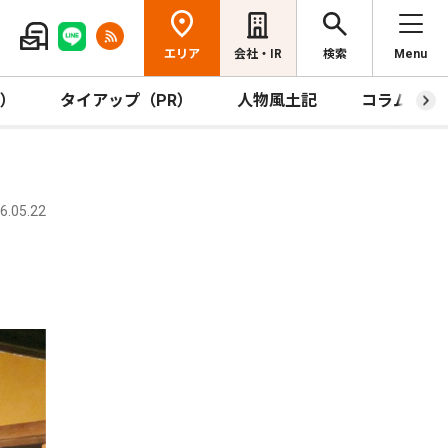
エリア
会社・IR
検索
Menu
R）
タイアップ（PR）
人物風土記
コラム
.05.22