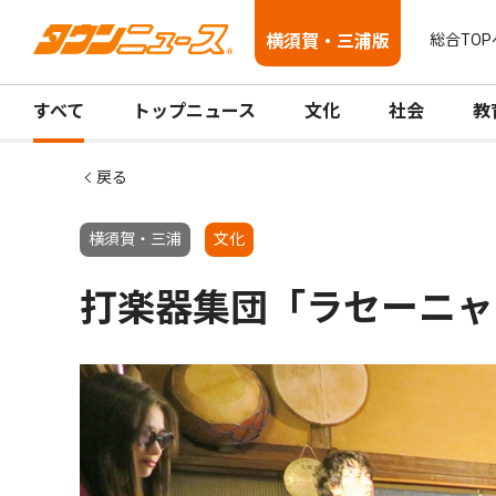
横須賀・三浦版
総合TOP
すべて
トップニュース
文化
社会
教
戻る
横須賀・三浦
文化
打楽器集団「ラセーニャ