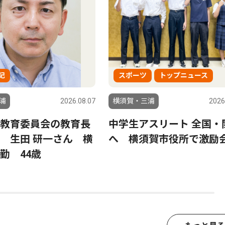
記
スポーツ
トップニュース
浦
2026.08.07
横須賀・三浦
2026
教育委員会の教育長
中学生アスリート 全国・
 生田 研一さん 横
へ 横須賀市役所で激励
勤 44歳