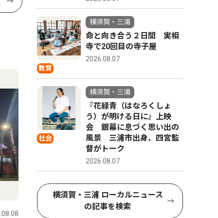
横須賀・三浦
命と向き合う２日間 実相
寺で20回目の寺子屋
2026.08.07
教育
横須賀・三浦
『花緑青（はなろくしょ
う）が明ける日に』上映
会 銀幕に息づく思い出の
風景 三浦市出身、四宮監
社会
督がトーク
2026.08.07
横須賀・三浦 ローカルニュース
の記事を検索
.08.08