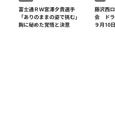
富士通ＲＷ宮澤夕貴選手
藤沢西ロ
「ありのままの姿で挑む」
会 ド
胸に秘めた覚悟と決意
９月10