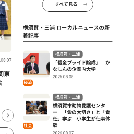
すべて見る
横須賀・三浦 ローカルニュースの新
着記事
文化
社会
横須賀・三浦
.08.07
横須賀・三浦
2026.08.07
横須賀・三
「信金プライド醸成」 か
なしんの企業内大学
関東
ビーチに響く魂の叫び 三崎
横須賀市
2026.08.08
会
海岸でゴスペルライブ
「命の大
経済
ぶ 小学
横須賀・三浦
横須賀市動物愛護センタ
ー 「命の大切さ」と「責
任」学ぶ 小学生が仕事体
験
社会
2026.08.07