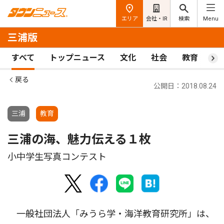
エリア
会社・IR
検索
Menu
三浦版
すべて
トップニュース
文化
社会
教育
ス
戻る
公開日：2018.08.24
三浦
教育
三浦の海、魅力伝える１枚
小中学生写真コンテスト
一般社団法人「みうら学・海洋教育研究所」は、