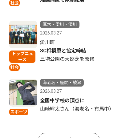
社会
厚木・愛川・清川
2026.03.27
愛川町
SC相模原と協定締結
トップニュ
三増公園の天然芝を改修
ース
社会
海老名・座間・綾瀬
2026.03.27
全国中学校の頂点に
山崎絆太さん（海老名・有馬中）
スポーツ