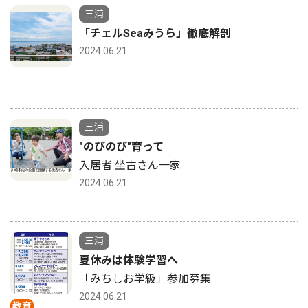
三浦
「チェルSeaみうら」徹底解剖
2024.06.21
三浦
"のびのび"育って
入居者 坐古さん一家
2024.06.21
三浦
夏休みは体験学習へ
「みちしお学級」参加募集
2024.06.21
教育