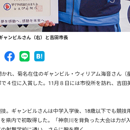
ギャンビルさん（右）と吉田市長
開かれ、菊名在住のギャンビル・ウィリアム海音さん（
部で４位に入賞した。11月８日には市役所を訪れ、吉田
技。ギャンビルさんは中学入学後、18歳以下でも競技
」を県内で初取得した。「神奈川を背負った大会は力が
アの射撃学校に通い、さらに腕を磨く。