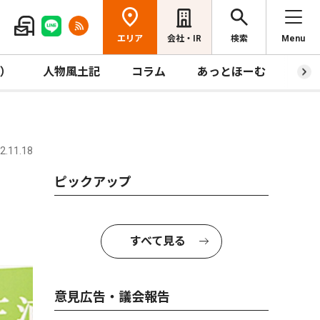
エリア
会社・IR
検索
Menu
R）
人物風土記
コラム
あっとほーむ
プレ
.11.18
ピックアップ
すべて見る
意見広告・議会報告