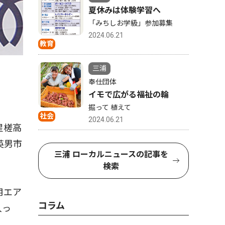
夏休みは体験学習へ
「みちしお学級」参加募集
2024.06.21
教育
三浦
奉仕団体
イモで広がる福祉の輪
掘って 植えて
社会
2024.06.21
星槎高
英男市
三浦 ローカルニュースの記事を
検索
用エア
コラム
入っ