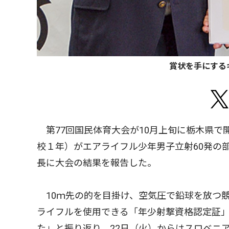
賞状を手にする
第77回国民体育大会が10月上旬に栃木県で
校１年）がエアライフル少年男子立射60発の
長に大会の結果を報告した。
10ｍ先の的を目掛け、空気圧で鉛球を放つ競
ライフルを使用できる「年少射撃資格認定証
た」と振り返り、22日（火）からはスロベニ