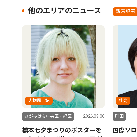
他のエリアのニュース
新着記事
人物風土記
社会
さがみはら中央区・緑区
2026.08.06
町田
橋本七夕まつりのポスターを
国際ソロ