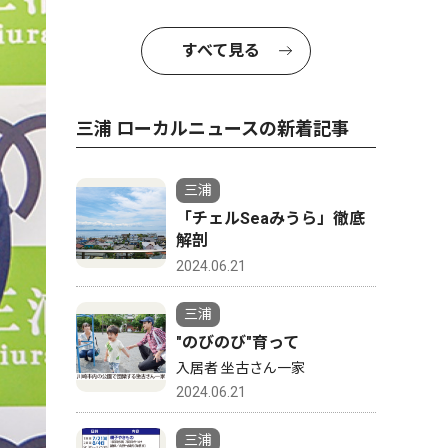
すべて見る
三浦 ローカルニュースの新着記事
三浦
「チェルSeaみうら」徹底
解剖
2024.06.21
三浦
"のびのび"育って
入居者 坐古さん一家
2024.06.21
三浦