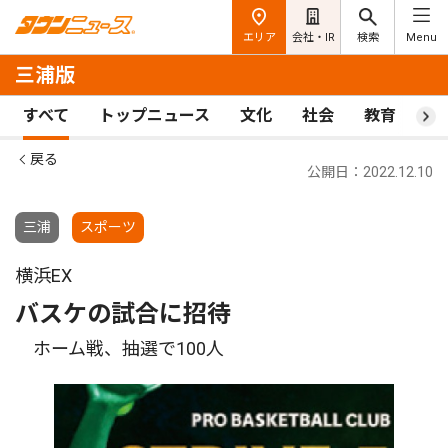
エリア
会社・IR
検索
Menu
三浦版
すべて
トップニュース
文化
社会
教育
ス
戻る
公開日：2022.12.10
三浦
スポーツ
横浜EX
バスケの試合に招待
ホーム戦、抽選で100人