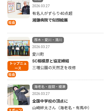
2026.03.27
有名人がずらり40点超
湘鎌病院で似顔絵展
社会
厚木・愛川・清川
2026.03.27
愛川町
SC相模原と協定締結
トップニュ
三増公園の天然芝を改修
ース
社会
海老名・座間・綾瀬
2026.03.27
全国中学校の頂点に
山崎絆太さん（海老名・有馬中）
スポーツ