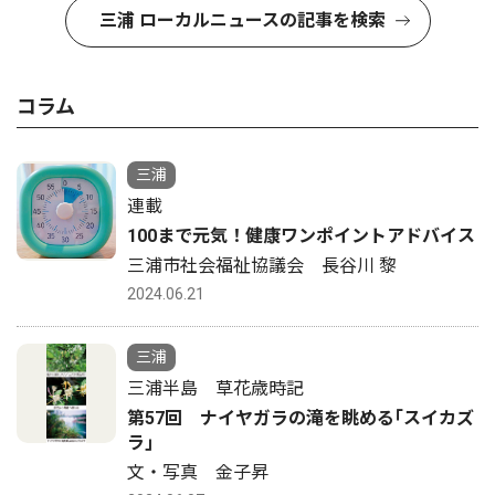
三浦 ローカルニュースの記事を検索
コラム
三浦
連載
100まで元気！健康ワンポイントアドバイス
三浦市社会福祉協議会 長谷川 黎
2024.06.21
三浦
三浦半島 草花歳時記
第57回 ナイヤガラの滝を眺める｢スイカズ
ラ｣
文・写真 金子昇