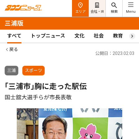
エリア
会社・IR
検索
Menu
三浦版
すべて
トップニュース
文化
社会
教育
ス
戻る
公開日：2023.02.03
三浦
スポーツ
｢三浦市｣胸に走った駅伝
国士舘大選手らが市長表敬