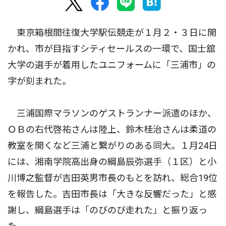
東京箱根間往復大学駅伝競走が１月２・３日に開
かれ、市が目指すシティセールスの一環で、国士舘
大学の選手が着用したユニフォームに「三浦市」の
字が刻まれた。
三浦国際マラソンのゲストランナー派遣のほか、
ＯＢの右代啓祐さんは陸上、鈴木桂治さんは柔道の
教室を開くなど三浦と繋がりのある同大。１月24日
には、湘南学院高出身の綱島辰弥選手（１区）と小
川博之監督が吉田英男市長のもとを訪れ、総合19位
を報告した。吉田市長は「大きな反響だった」と感
謝し、綱島選手は「のびのび走れた」と振り返っ