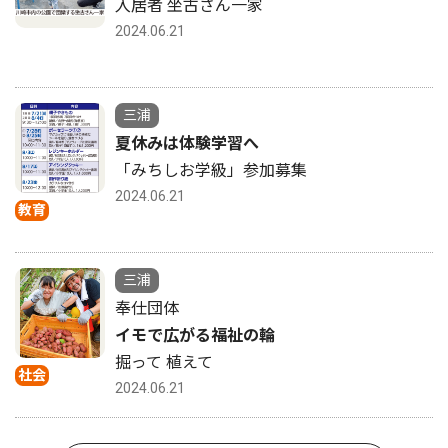
入居者 坐古さん一家
2024.06.21
三浦
夏休みは体験学習へ
「みちしお学級」参加募集
2024.06.21
教育
三浦
奉仕団体
イモで広がる福祉の輪
掘って 植えて
社会
2024.06.21