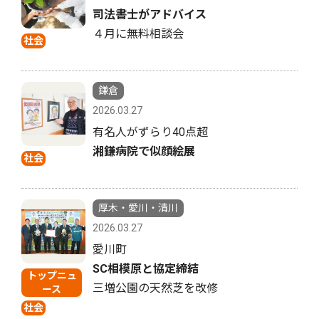
司法書士がアドバイス
４月に無料相談会
社会
鎌倉
2026.03.27
有名人がずらり40点超
湘鎌病院で似顔絵展
社会
厚木・愛川・清川
2026.03.27
愛川町
SC相模原と協定締結
トップニュ
三増公園の天然芝を改修
ース
社会