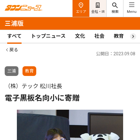
エリア
会社・IR
検索
Menu
三浦版
すべて
トップニュース
文化
社会
教育
ス
戻る
公開日：2023.09.08
三浦
教育
（株）テック 松川社長
電子黒板名向小に寄贈