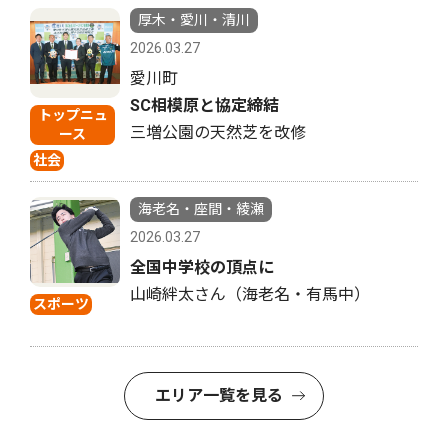
厚木・愛川・清川
2026.03.27
愛川町
SC相模原と協定締結
トップニュ
三増公園の天然芝を改修
ース
社会
海老名・座間・綾瀬
2026.03.27
全国中学校の頂点に
山崎絆太さん（海老名・有馬中）
スポーツ
エリア一覧を見る