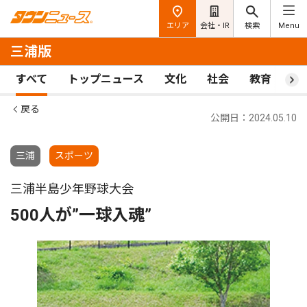
エリア
会社・IR
検索
Menu
三浦版
すべて
トップニュース
文化
社会
教育
ス
戻る
公開日：2024.05.10
三浦
スポーツ
三浦半島少年野球大会
500人が”一球入魂”