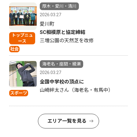
厚木・愛川・清川
2026.03.27
愛川町
SC相模原と協定締結
トップニュ
三増公園の天然芝を改修
ース
社会
海老名・座間・綾瀬
2026.03.27
全国中学校の頂点に
山崎絆太さん（海老名・有馬中）
スポーツ
エリア一覧を見る