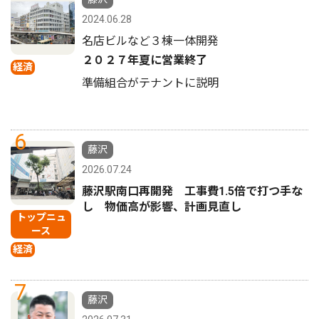
2024.06.28
名店ビルなど３棟一体開発
２０２７年夏に営業終了
経済
準備組合がテナントに説明
6
藤沢
2026.07.24
藤沢駅南口再開発 工事費1.5倍で打つ手な
し 物価高が影響、計画見直し
トップニュ
ース
経済
7
藤沢