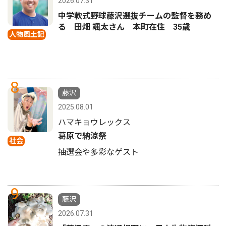
2026.07.31
中学軟式野球藤沢選抜チームの監督を務め
る 田畑 颯太さん 本町在住 35歳
人物風土記
8
藤沢
2025.08.01
ハマキョウレックス
葛原で納涼祭
社会
抽選会や多彩なゲスト
9
藤沢
2026.07.31