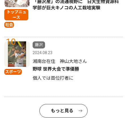
「藤沢産」の流通視野に 日大生物資源科
学部が巨大キノコの人工栽培実験
トップニュ
ース
社会
10
藤沢
2024.08.23
湘南台在住 神山大地さん
野球 世界大会で準優勝
スポーツ
個人では首位打者に
もっと見る