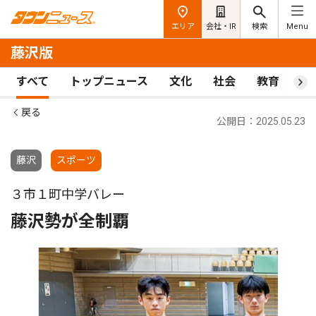
エリア
会社・IR
検索
Menu
藤沢版
すべて
トップニュース
文化
社会
教育
ス
戻る
公開日：2025.05.23
藤沢
スポーツ
３市１町中学バレー
藤沢勢が全制覇