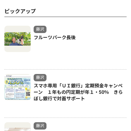
ピックアップ
藤沢
フルーツパーク長後
藤沢
スマホ専用「ＵＩ銀行」定期預金キャンペ
ーン １年もの円定期が年１・50％ きら
ぼし銀行で対面サポート
藤沢