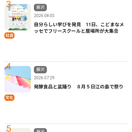
3
藤沢
2026.08.05
自分らしい学びを発見 11日、こどまなメ
ッセでフリースクールと居場所が大集合
社会
4
藤沢
2026.07.29
発酵食品と盆踊り ８月５日江の島で祭り
文化
5
藤沢