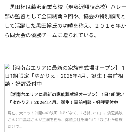
黒田杯は藤沢商業高校（現藤沢翔陵高校）バレー
部の監督として全国制覇９回や、協会の特別顧問と
して活躍した黒田裕氏の功績を称え、２０１６年か
ら同大会の優勝チームに贈られている。
【湘南台エリアに最新の家族葬式場オープン】 1日1組限定
「ゆかりえ」2026年4月、誕生！事前相談・好評受付中
現在、大ヒット公開中の映画『ほどなく、お別れです』。浜辺美波
さんと目黒蓮さんが主演を務め、葬儀会社を舞台に「残された遺族
だけで...