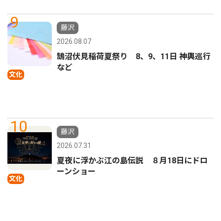
9
藤沢
2026.08.07
鵠沼伏見稲荷夏祭り 8、9、11日 神輿巡行
など
文化
10
藤沢
2026.07.31
夏夜に浮かぶ江の島伝説 ８月18日にドロ
ーンショー
文化