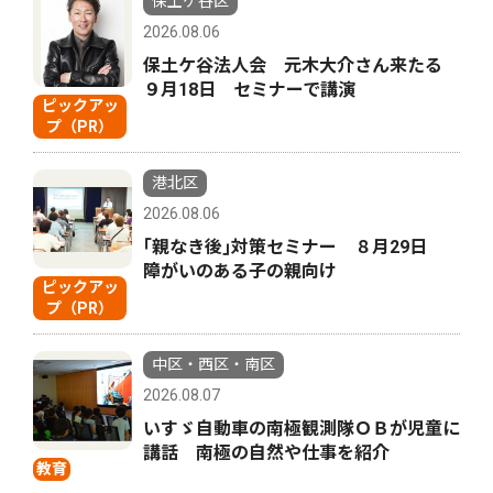
保土ケ谷区
2026.08.06
保土ケ谷法人会 元木大介さん来たる
９月18日 セミナーで講演
ピックアッ
プ（PR）
港北区
2026.08.06
｢親なき後｣対策セミナー ８月29日
障がいのある子の親向け
ピックアッ
プ（PR）
中区・西区・南区
2026.08.07
いすゞ自動車の南極観測隊ＯＢが児童に
講話 南極の自然や仕事を紹介
教育