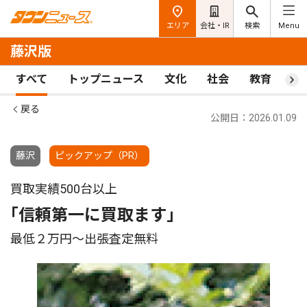
エリア
会社・IR
検索
Menu
藤沢版
すべて
トップニュース
文化
社会
教育
ス
戻る
公開日：2026.01.09
藤沢
ピックアップ（PR）
買取実績500台以上
｢信頼第一に買取ます｣
最低２万円〜出張査定無料