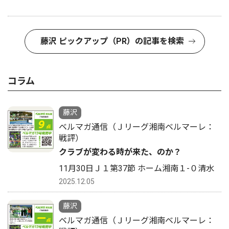
藤沢 ピックアップ（PR）の記事を検索
コラム
藤沢
ベルマガ通信（Ｊリーグ湘南ベルマーレ：
戦評）
クラブが変わる時が来た、のか？
11月30日Ｊ１第37節 ホーム湘南１-０清水
2025.12.05
藤沢
ベルマガ通信（Ｊリーグ湘南ベルマーレ：