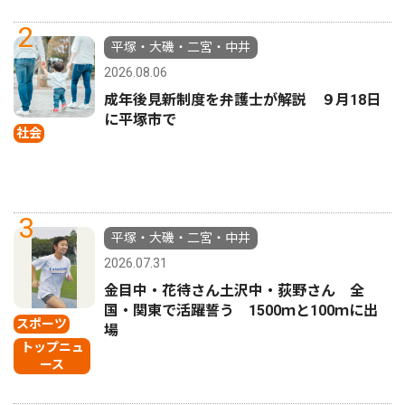
2
平塚・大磯・二宮・中井
2026.08.06
成年後見新制度を弁護士が解説 ９月18日
に平塚市で
社会
3
平塚・大磯・二宮・中井
2026.07.31
金目中・花待さん土沢中・荻野さん 全
国・関東で活躍誓う 1500ｍと100ｍに出
スポーツ
場
トップニュ
ース