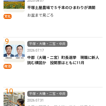
2025.08.07
平塚土屋農場で５千本のひまわりが満開
お盆まで見ごろ
文化
9
平塚・大磯・二宮・中井
2026.07.17
中郡（大磯・二宮）町長選挙 現職に新人
挑む構図か 投開票はともに11月
政治
10
平塚・大磯・二宮・中井
2026.07.31