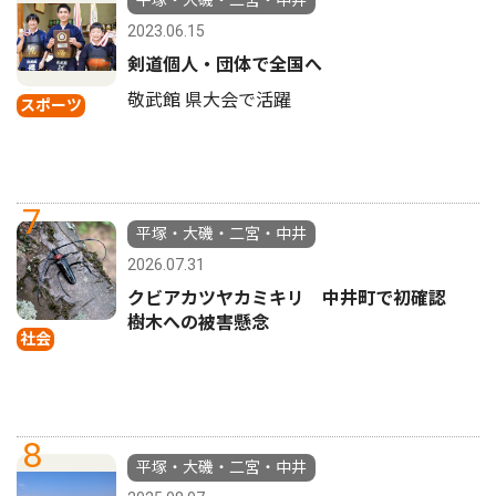
平塚・大磯・二宮・中井
2023.06.15
剣道個人・団体で全国へ
敬武館 県大会で活躍
スポーツ
7
平塚・大磯・二宮・中井
2026.07.31
クビアカツヤカミキリ 中井町で初確認
樹木への被害懸念
社会
8
平塚・大磯・二宮・中井