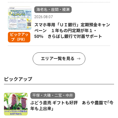
海老名・座間・綾瀬
2026.08.07
スマホ専用「ＵＩ銀行」定期預金キャン
ペーン １年もの円定期が年１・
ピックアッ
50％ きらぼし銀行で対面サポート
プ（PR）
エリア一覧を見る
ピックアップ
平塚・大磯・二宮・中井
ぶどう直売 ギフトも好評 あらや農園で｢今
年も上出来｣