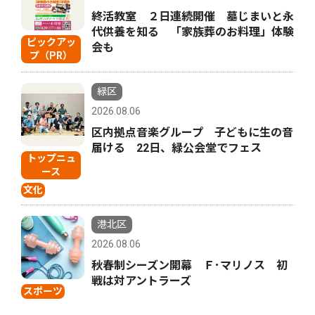
終活教室 ２日連続開催 墓じまいと永
代供養を知る 「家族葬のお料理」体験
ピックアッ
会も
プ（PR）
緑区
2026.08.06
区内拠点音楽グループ 子どもに生の音
届ける 22日、緑公会堂でフェス
トップニュ
ース
文化
港北区
2026.08.06
秋春制シーズン開幕 Ｆ･マリノス 初
戦は対アントラーズ
スポーツ