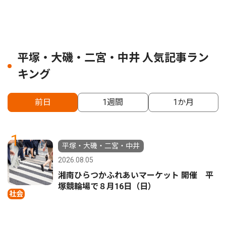
平塚・大磯・二宮・中井 人気記事ラン
キング
前日
1週間
1か月
1
平塚・大磯・二宮・中井
2026.08.05
湘南ひらつかふれあいマーケット 開催 平
塚競輪場で８月16日（日）
社会