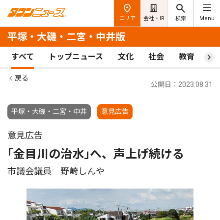
エリア
会社・IR
検索
Menu
平塚・大磯・二宮・中井版
すべて
トップニュース
文化
社会
教育
ス
戻る
公開日：2023.08.31
平塚・大磯・二宮・中井
意見広告
意見広告
｢金目川の治水｣へ、声上げ続ける
市議会議員 野崎しんや